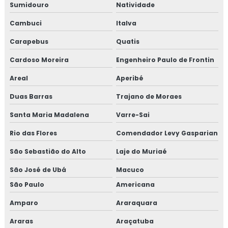
Sumidouro
Natividade
TESTE HIDROSTÁTICO NR13
Cambuci
Italva
TESTE HIDROSTATICO VASO DE PRESSÃO
Carapebus
Quatis
TESTE HIDROSTÁTICO EM MANGUEIRAS
Cardoso Moreira
Engenheiro Paulo de Frontin
TESTE HIDROSTÁTICO COMPRESSOR DE AR
Areal
Aperibé
Duas Barras
NR13 TESTE HIDROSTATICO
Trajano de Moraes
Santa Maria Madalena
Varre-Sai
TESTE HIDROSTÁTICO TUBULAÇÃO
Rio das Flores
Comendador Levy Gasparian
TESTE DE PRESSÃO HIDROSTÁTICA
São Sebastião do Alto
Laje do Muriaé
TESTE HIDROSTATICO EM TUBULAÇÃO DE
INCENDIO
São José de Ubá
Macuco
TESTE HIDROSTÁTICO EM CALDEIRAS
São Paulo
Americana
TESTE HIDROSTÁTICO EM TUBULAÇÕES DE ÁGUA
Amparo
Araraquara
Araras
Araçatuba
LAUDO DE ESTANQUEIDADE