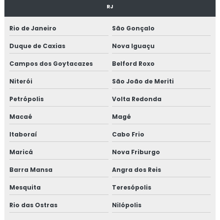
MANUTENÇÃO PREVENTIVA INDUSTRIAL
RJ
MANUTENÇÃO EM CALDEIRAS INDUSTRIAIS
Rio de Janeiro
São Gonçalo
EMPRESA DE MANUTENÇÃO DE MÁQUINAS
Duque de Caxias
Nova Iguaçu
INDUSTRIAIS
Campos dos Goytacazes
Belford Roxo
MANUTENÇÃO MECÂNICA INDUSTRIAL
Niterói
São João de Meriti
SERVIÇOS DE MANUTENÇÃO INDUSTRIAL
Petrópolis
Volta Redonda
TÉCNICO DE MANUTENÇÃO INDUSTRIAL
Macaé
Magé
CURSO MANUTENÇÃO INDUSTRIAL
Itaboraí
Cabo Frio
MONTAGEM DE TUBULAÇÃO
Maricá
Nova Friburgo
MONTAGEM DE TUBULAÇÃO INDUSTRIAL
Barra Mansa
Angra dos Reis
CUSTO DE MONTAGEM DE TUBULAÇÃO
INDUSTRIAL
Mesquita
Teresópolis
Rio das Ostras
EMPRESA DE MONTAGEM DE TUBULAÇÃO
Nilópolis
INDUSTRIAL