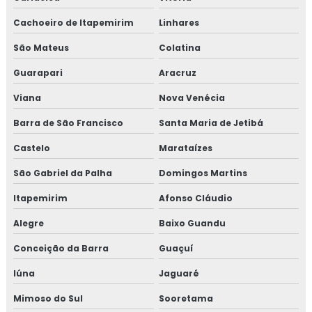
Cachoeiro de Itapemirim
Linhares
São Mateus
Colatina
Guarapari
Aracruz
Viana
Nova Venécia
Barra de São Francisco
Santa Maria de Jetibá
Castelo
Marataízes
São Gabriel da Palha
Domingos Martins
Itapemirim
Afonso Cláudio
Alegre
Baixo Guandu
Conceição da Barra
Guaçuí
Iúna
Jaguaré
Mimoso do Sul
Sooretama