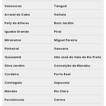
ESTANQUEIDADE
Vassouras
Tanguá
MANUTENÇÃO DE LINHAS PRESSURIZADAS
Arraial do Cabo
Itatiaia
EMPRESA DE MANUTENÇÃO DE LINHAS
Paty do Alferes
Bom Jardim
PRESSURIZADAS
Iguaba Grande
Piraí
REPAROS EM TUBULAÇÕES
Miracema
Miguel Pereira
EMPRESA DE REPAROS EM TUBULAÇÕES
Pinheiral
Itaocara
SERVIÇOS DE MANUTENÇÃO PREDIAL
Quissamã
São José do Vale do Rio Preto
EMPRESA DE MANUTENÇÃO PREDIAL
Silva Jardim
Conceição de Macabu
EMPRESA DE MANUTENÇÃO PREDIAL RJ
Cordeiro
Porto Real
TREINAMENTO NR10 ONLINE
Cantagalo
Sapucaia
TREINAMENTO NR10 PREÇO
Mendes
Rio Claro
TREINAMENTO NR10 VALOR
Porciúncula
Carmo
TESTE HIDROSTÁTICO COMPRESSOR