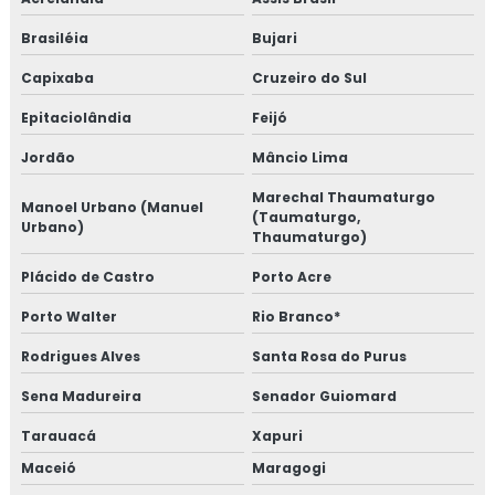
Brasiléia
Bujari
Capixaba
Cruzeiro do Sul
Epitaciolândia
Feijó
Jordão
Mâncio Lima
Marechal Thaumaturgo
Manoel Urbano (Manuel
(Taumaturgo,
Urbano)
Thaumaturgo)
Plácido de Castro
Porto Acre
Porto Walter
Rio Branco*
Rodrigues Alves
Santa Rosa do Purus
Sena Madureira
Senador Guiomard
Tarauacá
Xapuri
Maceió
Maragogi