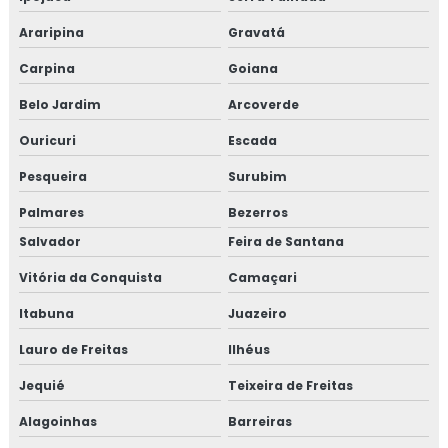
Araripina
Gravatá
Carpina
Goiana
Belo Jardim
Arcoverde
Ouricuri
Escada
Pesqueira
Surubim
Palmares
Bezerros
Salvador
Feira de Santana
Vitória da Conquista
Camaçari
Itabuna
Juazeiro
Lauro de Freitas
Ilhéus
Jequié
Teixeira de Freitas
Alagoinhas
Barreiras