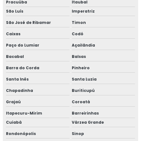
Pracuúba
Itaubal
São Luís
Imperatriz
São José de Ribamar
Timon
Caixas
Codó
Paço do Lumiar
Açailândia
Bacabal
Balsas
Barra do Corda
Pinheiro
Santa Inês
Santa Luzia
Chapadinha
Buriticupú
Grajaú
Coroatá
Itapecuru-Mirim
Barreirinhas
Cuiabá
Várzea Grande
Rondonópolis
Sinop