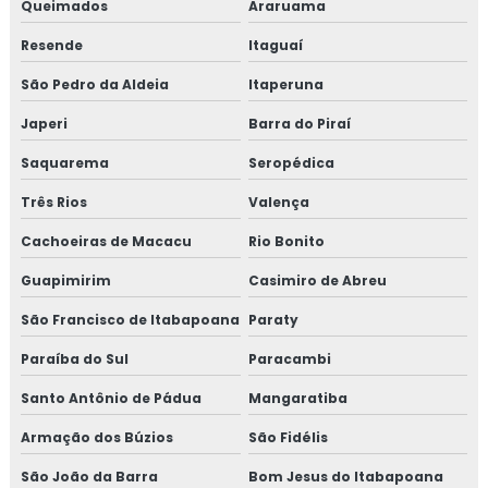
Queimados
Araruama
MONTAGEM DE TUBULAÇÃO DE INOX
Resende
Itaguaí
PREÇO DE MONTAGEM DE TUBULAÇÃO
São Pedro da Aldeia
Itaperuna
CURSO DE MONTAGEM DE TUBULAÇÃO
Japeri
Barra do Piraí
INDUSTRIAL
Saquarema
Seropédica
TREINAMENTO NR13 VASO DE PRESSÃO
Três Rios
Valença
TREINAMENTO NR13 CALDEIRA
Cachoeiras de Macacu
Rio Bonito
TREINAMENTO NR13 TUBULAÇÃO
Guapimirim
Casimiro de Abreu
TREINAMENTO NR13 TANQUE METÁLICO
São Francisco de Itabapoana
Paraty
TREINAMENTO NR10
Paraíba do Sul
Paracambi
TREINAMENTO NR10 SEGURANÇA EM
Santo Antônio de Pádua
INSTALAÇÕES ELÉTRICAS
Mangaratiba
Armação dos Búzios
São Fidélis
TREINAMENTO NR34
São João da Barra
Bom Jesus do Itabapoana
TREINAMENTO NR34 ITEM TESTE DE