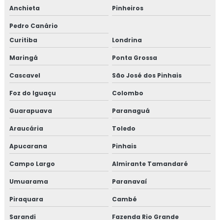
Anchieta
Pinheiros
Pedro Canário
Curitiba
Londrina
Maringá
Ponta Grossa
Cascavel
São José dos Pinhais
Foz do Iguaçu
Colombo
Guarapuava
Paranaguá
Araucária
Toledo
Apucarana
Pinhais
Campo Largo
Almirante Tamandaré
Umuarama
Paranavaí
Piraquara
Cambé
Sarandi
Fazenda Rio Grande