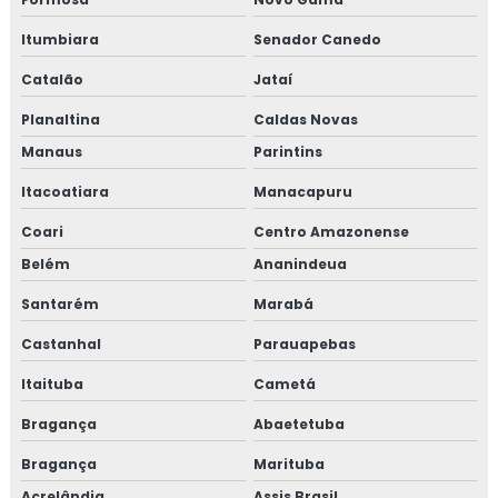
Itumbiara
Senador Canedo
Catalão
Jataí
Planaltina
Caldas Novas
Manaus
Parintins
Itacoatiara
Manacapuru
Coari
Centro Amazonense
Belém
Ananindeua
Santarém
Marabá
Castanhal
Parauapebas
Itaituba
Cametá
Bragança
Abaetetuba
Bragança
Marituba
Acrelândia
Assis Brasil