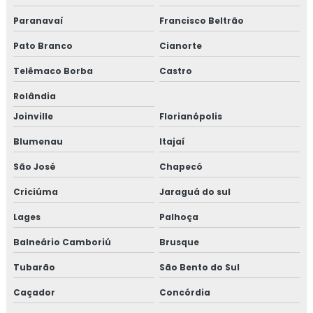
Paranavaí
Francisco Beltrão
Pato Branco
Cianorte
Telêmaco Borba
Castro
Rolândia
Joinville
Florianópolis
Blumenau
Itajaí
São José
Chapecó
Criciúma
Jaraguá do sul
Lages
Palhoça
Balneário Camboriú
Brusque
Tubarão
São Bento do Sul
Caçador
Concórdia