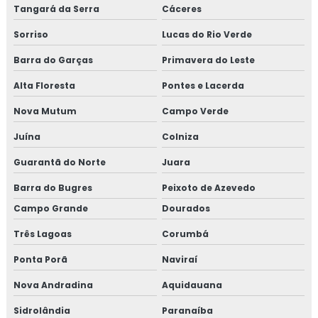
Tangará da Serra
Cáceres
Sorriso
Lucas do Rio Verde
Barra do Garças
Primavera do Leste
Alta Floresta
Pontes e Lacerda
Nova Mutum
Campo Verde
Juína
Colniza
Guarantã do Norte
Juara
Barra do Bugres
Peixoto de Azevedo
Campo Grande
Dourados
Três Lagoas
Corumbá
Ponta Porã
Naviraí
Nova Andradina
Aquidauana
Sidrolândia
Paranaíba