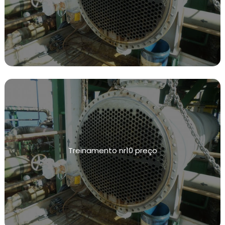
MANUTENÇÃO E CALIBRAÇÃO DE INSTRUMENTOS
DE MEDIÇÃO DE TEMPERATURA
MANUTENÇÃO PREVENTIVA EM INSTALAÇÕES
CONFORME NR13
SISTEMAS DE CONTENÇÃO DE VAZAMENTOS
TESTE HIDROSTÁTICO
INSPEÇÃO NR13
NR13 VASOS DE PRESSÃO
INSPEÇÃO VASOS DE PRESSÃO NR13
Treinamento nr10 preço
CALIBRAÇÃO DE VÁLVULAS
CALIBRAÇÃO DE VÁLVULAS DE ALIVIO
CALIBRAÇÃO DE INSTRUMENTOS DE MEDIÇÃO
INSPEÇÕES DE INTEGRIDADE