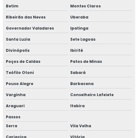
Betim
Montes Claros
Ribeirão das Neves
Uberaba
Governador Valadares
Ipatinga
Santa Luzia
Sete Lagoas
Divinópolis
Ibirité
Poços de Caldas
Patos de Minas
Teófilo Otoni
Sabará
Pouso Alegre
Barbacena
Varginha
Conselheiro Lafeiete
Araguari
Itabira
Passos
Serra
Vila Velha
Cariacica
Vitória