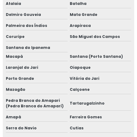
Atalaia
Batalha
Delmiro Gouveia
Mata Grande
Palmeira dos Índios
Arapiraca
Coruripe
São Miguel dos Campos
Santana do Ipanema
Macapá
Santana (Porto Santana)
Laranjal do Jari
Oiapoque
Porto Grande
Vitória do Jari
Mazagão
Calçoene
Pedra Branca do Amapari
Tartarugalzinho
(Pedra Branca do Amaparí)
Amapá
Ferreira Gomes
Serra do Navio
Cutias