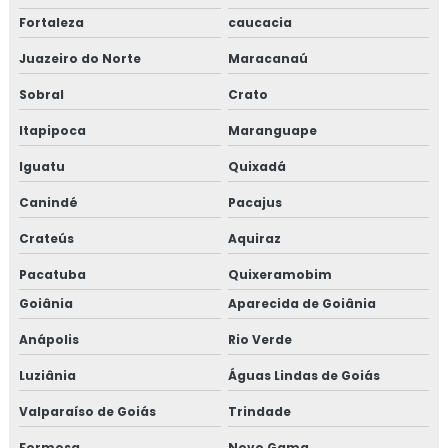
Fortaleza
caucacia
Juazeiro do Norte
Maracanaú
Sobral
Crato
Itapipoca
Maranguape
Iguatu
Quixadá
Canindé
Pacajus
Crateús
Aquiraz
Pacatuba
Quixeramobim
Goiânia
Aparecida de Goiânia
Anápolis
Rio Verde
Luziânia
Águas Lindas de Goiás
Valparaíso de Goiás
Trindade
Formosa
Novo Gama