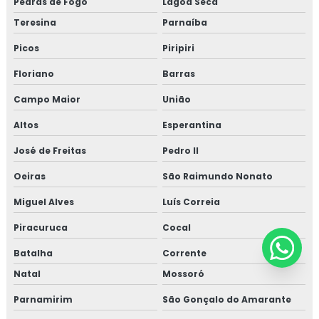
Pedras de Fogo
Lagoa Seca
Teresina
Parnaíba
Picos
Piripiri
Floriano
Barras
Campo Maior
União
Altos
Esperantina
José de Freitas
Pedro II
Oeiras
São Raimundo Nonato
Miguel Alves
Luís Correia
Piracuruca
Cocal
Batalha
Corrente
Natal
Mossoró
Parnamirim
São Gonçalo do Amarante