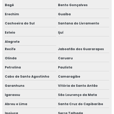
Bagé
Bento Gonçalves
Erechim
Guaíba
Cachoeira do Sul
Santana do Livramento
Esteio
Ijuí
Alegrete
Recife
Jaboatão dos Guararapes
Olinda
Caruaru
Petrolina
Paulista
Cabo de Santo Agostinho
Camaragibe
Garanhuns
Vitória de Santo Antão
Igarassu
São Lourenço da Mata
Abreu e Lima
Santa Cruz do Capibaribe
Ipojuca
Serra Talhada