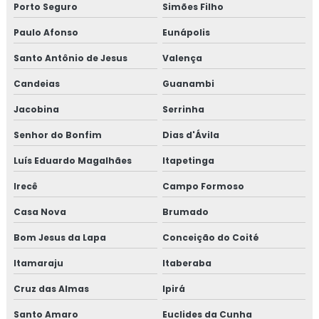
Porto Seguro
Simões Filho
Paulo Afonso
Eunápolis
Santo Antônio de Jesus
Valença
Candeias
Guanambi
Jacobina
Serrinha
Senhor do Bonfim
Dias d'Ávila
Luís Eduardo Magalhães
Itapetinga
Irecê
Campo Formoso
Casa Nova
Brumado
Bom Jesus da Lapa
Conceição do Coité
Itamaraju
Itaberaba
Cruz das Almas
Ipirá
Santo Amaro
Euclides da Cunha