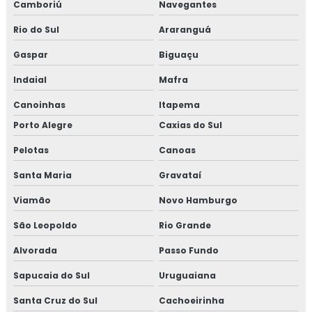
Camboriú
Navegantes
Rio do Sul
Araranguá
Gaspar
Biguaçu
Indaial
Mafra
Canoinhas
Itapema
Porto Alegre
Caxias do Sul
Pelotas
Canoas
Santa Maria
Gravataí
Viamão
Novo Hamburgo
São Leopoldo
Rio Grande
Alvorada
Passo Fundo
Sapucaia do Sul
Uruguaiana
Santa Cruz do Sul
Cachoeirinha