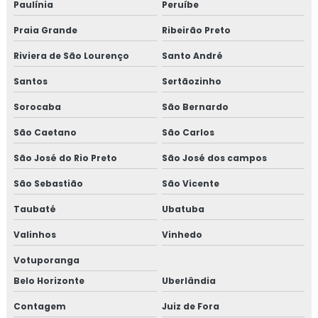
Paulínia
Peruíbe
TREINAMENTO NR10 BÁSICO
Praia Grande
Ribeirão Preto
CURSO NR 10 PRESENCIAL
Riviera de São Lourenço
Santo André
Santos
Sertãozinho
Sorocaba
São Bernardo
São Caetano
São Carlos
São José do Rio Preto
São José dos campos
São Sebastião
São Vicente
Taubaté
Ubatuba
Valinhos
Vinhedo
Votuporanga
Belo Horizonte
Uberlândia
Contagem
Juiz de Fora