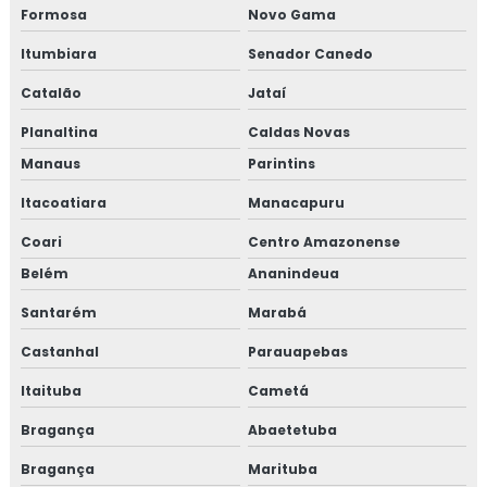
Formosa
Novo Gama
Itumbiara
Senador Canedo
Catalão
Jataí
Planaltina
Caldas Novas
Manaus
Parintins
Itacoatiara
Manacapuru
Coari
Centro Amazonense
Belém
Ananindeua
Santarém
Marabá
Castanhal
Parauapebas
Itaituba
Cametá
Bragança
Abaetetuba
Bragança
Marituba