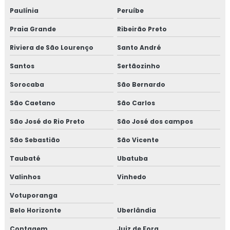
Paulínia
Peruíbe
TREINAMENTO NR10 BÁSICO
Praia Grande
Ribeirão Preto
CURSO NR 10 PRESENCIAL
Riviera de São Lourenço
Santo André
Santos
Sertãozinho
Sorocaba
São Bernardo
São Caetano
São Carlos
São José do Rio Preto
São José dos campos
São Sebastião
São Vicente
Taubaté
Ubatuba
Valinhos
Vinhedo
Votuporanga
Belo Horizonte
Uberlândia
Contagem
Juiz de Fora