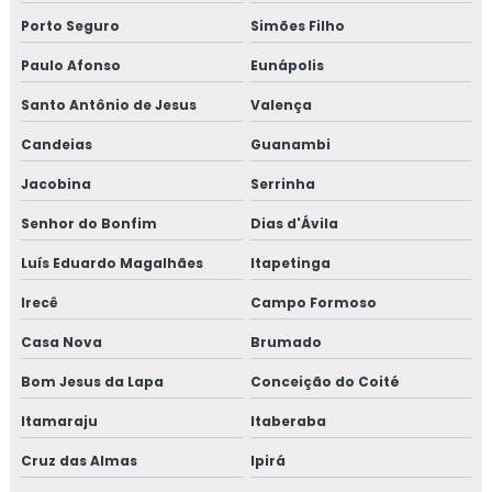
Porto Seguro
Simões Filho
Paulo Afonso
Eunápolis
Santo Antônio de Jesus
Valença
Candeias
Guanambi
Jacobina
Serrinha
Senhor do Bonfim
Dias d'Ávila
Luís Eduardo Magalhães
Itapetinga
Irecê
Campo Formoso
Casa Nova
Brumado
Bom Jesus da Lapa
Conceição do Coité
Itamaraju
Itaberaba
Cruz das Almas
Ipirá