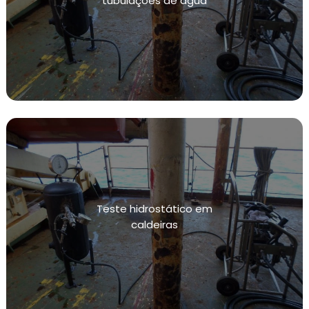
tubulações de água
DE MEDIÇÃO DE PRESSÃO
MANUTENÇÃO E CALIBRAÇÃO DE INSTRUMENTOS
DE MEDIÇÃO DE TEMPERATURA
MANUTENÇÃO PREVENTIVA EM INSTALAÇÕES
CONFORME NR13
SISTEMAS DE CONTENÇÃO DE VAZAMENTOS
TESTE HIDROSTÁTICO
INSPEÇÃO NR13
NR13 VASOS DE PRESSÃO
Teste hidrostático em
INSPEÇÃO VASOS DE PRESSÃO NR13
caldeiras
CALIBRAÇÃO DE VÁLVULAS
CALIBRAÇÃO DE VÁLVULAS DE ALIVIO
CALIBRAÇÃO DE INSTRUMENTOS DE MEDIÇÃO