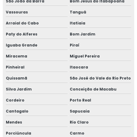
São João da Barra
Bom Jesus do Itabapoana
TREINAMENTO NR34 ITEM TESTE DE
ESTANQUEIDADE
Vassouras
Tanguá
MANUTENÇÃO DE LINHAS PRESSURIZADAS
Arraial do Cabo
Itatiaia
EMPRESA DE MANUTENÇÃO DE LINHAS
Paty do Alferes
Bom Jardim
PRESSURIZADAS
Iguaba Grande
Piraí
REPAROS EM TUBULAÇÕES
Miracema
Miguel Pereira
EMPRESA DE REPAROS EM TUBULAÇÕES
Pinheiral
Itaocara
SERVIÇOS DE MANUTENÇÃO PREDIAL
Quissamã
São José do Vale do Rio Preto
EMPRESA DE MANUTENÇÃO PREDIAL
Silva Jardim
Conceição de Macabu
EMPRESA DE MANUTENÇÃO PREDIAL RJ
Cordeiro
Porto Real
TREINAMENTO NR10 ONLINE
Cantagalo
Sapucaia
TREINAMENTO NR10 PREÇO
Mendes
Rio Claro
TREINAMENTO NR10 VALOR
Porciúncula
Carmo