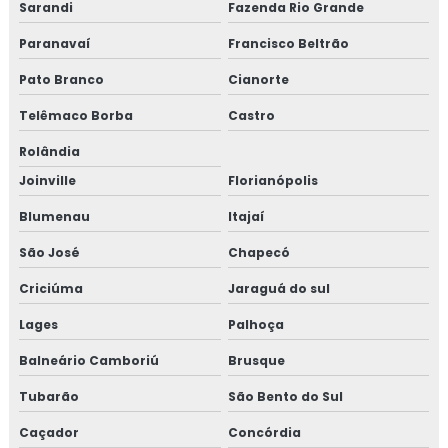
Sarandi
Fazenda Rio Grande
Paranavaí
Francisco Beltrão
Pato Branco
Cianorte
Telêmaco Borba
Castro
Rolândia
Joinville
Florianópolis
Blumenau
Itajaí
São José
Chapecó
Criciúma
Jaraguá do sul
Lages
Palhoça
Balneário Camboriú
Brusque
Tubarão
São Bento do Sul
Caçador
Concórdia