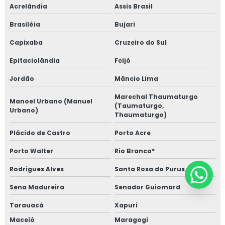
Acrelândia
Assis Brasil
Brasiléia
Bujari
Capixaba
Cruzeiro do Sul
Epitaciolândia
Feijó
Jordão
Mâncio Lima
Marechal Thaumaturgo
Manoel Urbano (Manuel
(Taumaturgo,
Urbano)
Thaumaturgo)
Plácido de Castro
Porto Acre
Porto Walter
Rio Branco*
Rodrigues Alves
Santa Rosa do Purus
Sena Madureira
Senador Guiomard
Tarauacá
Xapuri
Maceió
Maragogi