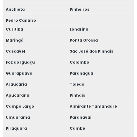
Anchieta
Pinheiros
Pedro Canário
Curitiba
Londrina
Maringá
Ponta Grossa
Cascavel
São José dos Pinhais
Foz do Iguaçu
Colombo
Guarapuava
Paranaguá
Araucária
Toledo
Apucarana
Pinhais
Campo Largo
Almirante Tamandaré
Umuarama
Paranavaí
Piraquara
Cambé