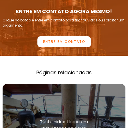
INSPEÇÃO DE VASOS DE PRESSÃO
ENTRE EM CONTATO AGORA MESMO!
INSPEÇÃO E CALIBRAÇÃO DE VÁLVULAS DE
Clique no botão e entre em contato para tirar dúvidas ou solicitar um
ALÍVIO DE PRESSÃO
orçamento.
INSPEÇÃO PERIÓDICA DE CALDEIRAS
ENTRE EM CONTATO
INSTRUMENTAÇÃO DE PRESSÃO E CALIBRAÇÃO
LABORATÓRIOS DE CALIBRAÇÃO DE
MANÔMETROS
EMPRESAS DE CALIBRAÇÃO DE MANÔMETROS
Páginas relacionadas
LABORATÓRIOS DE CALIBRAÇÃO DE
TRANSMISSORES DE PRESSÃO
LABORATÓRIOS DE CALIBRAÇÃO DE
TRANSMISSORES DE TEMPERATURA
MANUTENÇÃO DE TUBULAÇÕES INDUSTRIAIS
Teste hidrostático em
MANUTENÇÃO E CALIBRAÇÃO DE INSTRUMENTOS