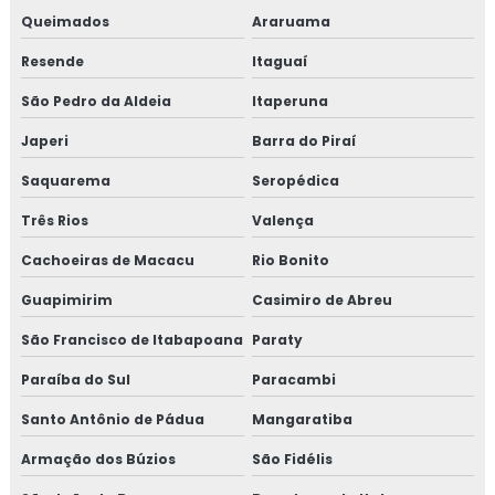
INDUSTRIAL
Queimados
Araruama
MONTAGEM DE TUBULAÇÃO DE INOX
Resende
Itaguaí
PREÇO DE MONTAGEM DE TUBULAÇÃO
São Pedro da Aldeia
Itaperuna
CURSO DE MONTAGEM DE TUBULAÇÃO
Japeri
Barra do Piraí
INDUSTRIAL
Saquarema
Seropédica
TREINAMENTO NR13 VASO DE PRESSÃO
Três Rios
Valença
TREINAMENTO NR13 CALDEIRA
Cachoeiras de Macacu
Rio Bonito
TREINAMENTO NR13 TUBULAÇÃO
Guapimirim
Casimiro de Abreu
TREINAMENTO NR13 TANQUE METÁLICO
São Francisco de Itabapoana
Paraty
TREINAMENTO NR10
Paraíba do Sul
Paracambi
TREINAMENTO NR10 SEGURANÇA EM
Santo Antônio de Pádua
INSTALAÇÕES ELÉTRICAS
Mangaratiba
Armação dos Búzios
São Fidélis
TREINAMENTO NR34