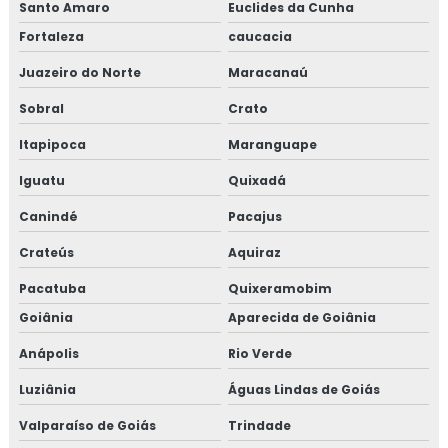
Santo Amaro
Euclides da Cunha
Fortaleza
caucacia
Juazeiro do Norte
Maracanaú
Sobral
Crato
Itapipoca
Maranguape
Iguatu
Quixadá
Canindé
Pacajus
Crateús
Aquiraz
Pacatuba
Quixeramobim
Goiânia
Aparecida de Goiânia
Anápolis
Rio Verde
Luziânia
Águas Lindas de Goiás
Valparaíso de Goiás
Trindade