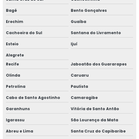
Bagé
Bento Gonçalves
Erechim
Guaíba
Cachoeira do Sul
Santana do Livramento
Esteio
Ijuí
Alegrete
Recife
Jaboatão dos Guararapes
Olinda
Caruaru
Petrolina
Paulista
Cabo de Santo Agostinho
Camaragibe
Garanhuns
Vitória de Santo Antão
Igarassu
São Lourenço da Mata
Abreu e Lima
Santa Cruz do Capibaribe