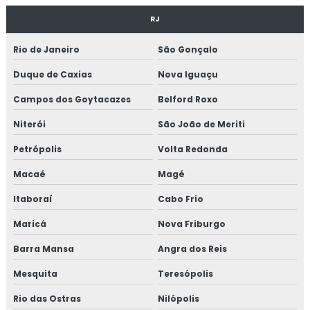
MANUTENÇÃO PREVENTIVA INDUSTRIAL
RJ
MANUTENÇÃO EM CALDEIRAS INDUSTRIAIS
Rio de Janeiro
São Gonçalo
EMPRESA DE MANUTENÇÃO DE MÁQUINAS
Duque de Caxias
Nova Iguaçu
INDUSTRIAIS
Campos dos Goytacazes
Belford Roxo
MANUTENÇÃO MECÂNICA INDUSTRIAL
Niterói
São João de Meriti
SERVIÇOS DE MANUTENÇÃO INDUSTRIAL
Petrópolis
Volta Redonda
TÉCNICO DE MANUTENÇÃO INDUSTRIAL
Macaé
Magé
CURSO MANUTENÇÃO INDUSTRIAL
Itaboraí
Cabo Frio
MONTAGEM DE TUBULAÇÃO
Maricá
Nova Friburgo
MONTAGEM DE TUBULAÇÃO INDUSTRIAL
Barra Mansa
Angra dos Reis
CUSTO DE MONTAGEM DE TUBULAÇÃO
INDUSTRIAL
Mesquita
Teresópolis
Rio das Ostras
EMPRESA DE MONTAGEM DE TUBULAÇÃO
Nilópolis