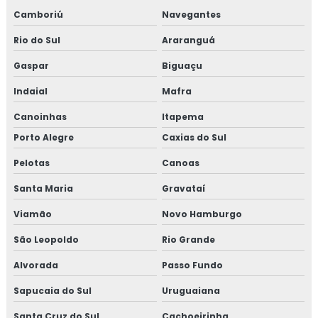
Camboriú
Navegantes
Rio do Sul
Araranguá
Gaspar
Biguaçu
Indaial
Mafra
Canoinhas
Itapema
Porto Alegre
Caxias do Sul
Pelotas
Canoas
Santa Maria
Gravataí
Viamão
Novo Hamburgo
São Leopoldo
Rio Grande
Alvorada
Passo Fundo
Sapucaia do Sul
Uruguaiana
Santa Cruz do Sul
Cachoeirinha