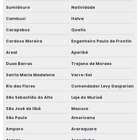
TESTE HIDROSTÁTICO COMPRESSOR
Sumidouro
Natividade
TESTE HIDROSTÁTICO NR13
Cambuci
Italva
TESTE HIDROSTATICO VASO DE PRESSÃO
Carapebus
Quatis
TESTE HIDROSTÁTICO EM MANGUEIRAS
Cardoso Moreira
Engenheiro Paulo de Frontin
TESTE HIDROSTÁTICO COMPRESSOR DE AR
Areal
Aperibé
Duas Barras
NR13 TESTE HIDROSTATICO
Trajano de Moraes
Santa Maria Madalena
Varre-Sai
TESTE HIDROSTÁTICO TUBULAÇÃO
Rio das Flores
Comendador Levy Gasparian
TESTE DE PRESSÃO HIDROSTÁTICA
São Sebastião do Alto
Laje do Muriaé
TESTE HIDROSTATICO EM TUBULAÇÃO DE
INCENDIO
São José de Ubá
Macuco
TESTE HIDROSTÁTICO EM CALDEIRAS
São Paulo
Americana
TESTE HIDROSTÁTICO EM TUBULAÇÕES DE ÁGUA
Amparo
Araraquara