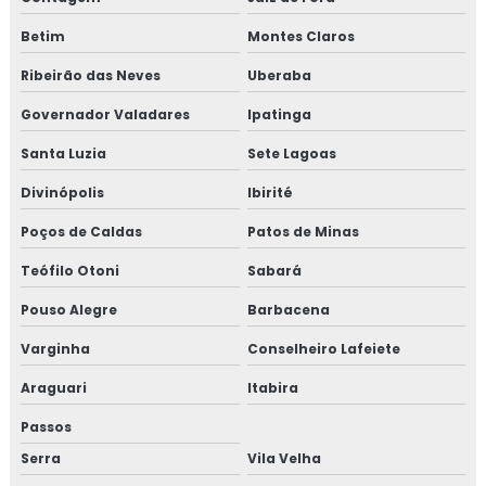
Betim
Montes Claros
Ribeirão das Neves
Uberaba
Governador Valadares
Ipatinga
Santa Luzia
Sete Lagoas
Divinópolis
Ibirité
Poços de Caldas
Patos de Minas
Teófilo Otoni
Sabará
Pouso Alegre
Barbacena
Varginha
Conselheiro Lafeiete
Araguari
Itabira
Passos
Serra
Vila Velha