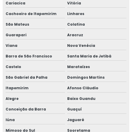
Cariacica
Vitória
Cachoeiro de Itapemirim
Linhares
São Mateus
Colatina
Guarapari
Aracruz
Viana
Nova Venécia
Barra de São Francisco
Santa Maria de Jetibá
Castelo
Marataízes
São Gabriel da Palha
Domingos Martins
Itapemirim
Afonso Cláudio
Alegre
Baixo Guandu
Conceição da Barra
Guaçuí
Iúna
Jaguaré
Mimoso do Sul
Sooretama