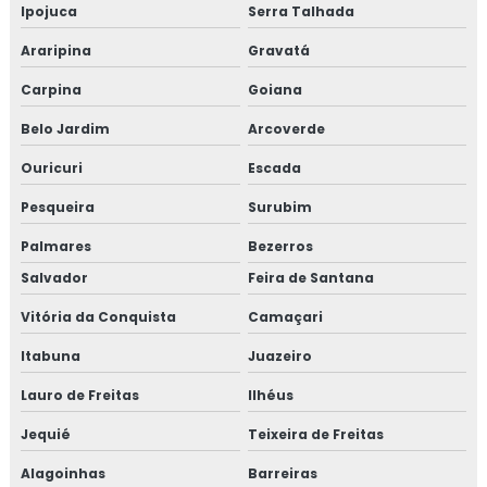
Ipojuca
Serra Talhada
Araripina
Gravatá
Carpina
Goiana
Belo Jardim
Arcoverde
Ouricuri
Escada
Pesqueira
Surubim
Palmares
Bezerros
Salvador
Feira de Santana
Vitória da Conquista
Camaçari
Itabuna
Juazeiro
Lauro de Freitas
Ilhéus
Jequié
Teixeira de Freitas
Alagoinhas
Barreiras