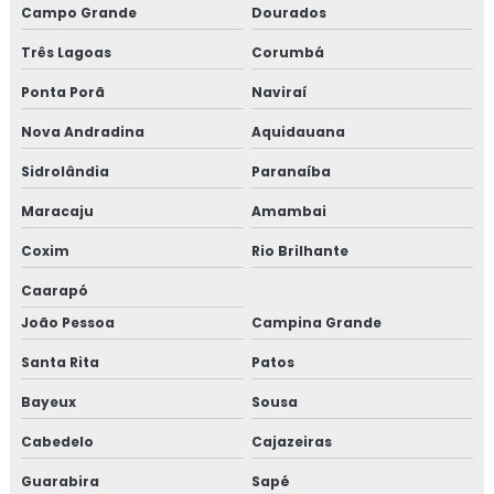
Campo Grande
Dourados
Três Lagoas
Corumbá
Ponta Porã
Naviraí
Nova Andradina
Aquidauana
Sidrolândia
Paranaíba
Maracaju
Amambai
Coxim
Rio Brilhante
Caarapó
João Pessoa
Campina Grande
Santa Rita
Patos
Bayeux
Sousa
Cabedelo
Cajazeiras
Guarabira
Sapé