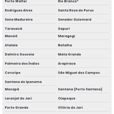
Porto Walter
Rio Branco*
Rodrigues Alves
Santa Rosa do Purus
Sena Madureira
Senador Guiomard
Tarauacá
Xapuri
Maceió
Maragogi
Atalaia
Batalha
Delmiro Gouveia
Mata Grande
Palmeira dos Índios
Arapiraca
Coruripe
São Miguel dos Campos
Santana do Ipanema
Macapá
Santana (Porto Santana)
Laranjal do Jari
Oiapoque
Porto Grande
Vitória do Jari