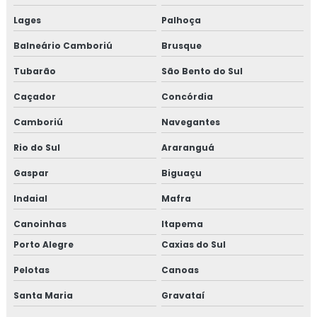
Lages
Palhoça
Balneário Camboriú
Brusque
Tubarão
São Bento do Sul
Caçador
Concórdia
Camboriú
Navegantes
Rio do Sul
Araranguá
Gaspar
Biguaçu
Indaial
Mafra
Canoinhas
Itapema
Porto Alegre
Caxias do Sul
Pelotas
Canoas
Santa Maria
Gravataí