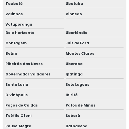
Taubaté
Ubatuba
Valinhos
Vinhedo
Votuporanga
Belo Horizonte
Uberlândia
Contagem
Juiz de Fora
Betim
Montes Claros
Ribeirão das Neves
Uberaba
Governador Valadares
Ipatinga
Santa Luzia
Sete Lagoas
Divinópolis
Ibirité
Poços de Caldas
Patos de Minas
Teófilo Otoni
Sabará
Pouso Alegre
Barbacena