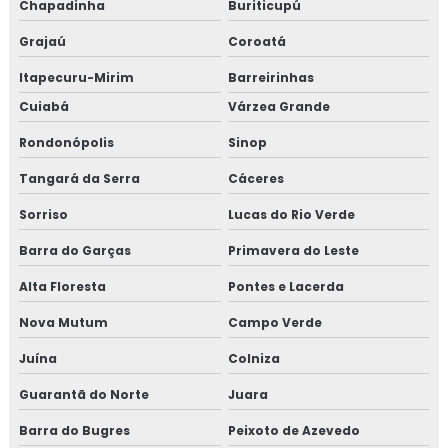
Chapadinha
Buriticupú
Grajaú
Coroatá
Itapecuru-Mirim
Barreirinhas
Cuiabá
Várzea Grande
Rondonópolis
Sinop
Tangará da Serra
Cáceres
Sorriso
Lucas do Rio Verde
Barra do Garças
Primavera do Leste
Alta Floresta
Pontes e Lacerda
Nova Mutum
Campo Verde
Juína
Colniza
Guarantã do Norte
Juara
Barra do Bugres
Peixoto de Azevedo