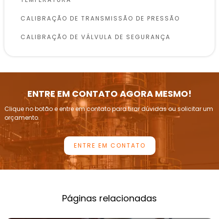
CALIBRAÇÃO DE TRANSMISSÃO DE PRESSÃO
CALIBRAÇÃO DE VÁLVULA DE SEGURANÇA
CALIBRAÇÃO DE VÁLVULAS DE SEGURANÇA
CONFORME NR13
INSPEÇÃO DE VASOS DE PRESSÃO
ENTRE EM CONTATO AGORA MESMO!
INSPEÇÃO E CALIBRAÇÃO DE VÁLVULAS DE
Clique no botão e entre em contato para tirar dúvidas ou solicitar um
ALÍVIO DE PRESSÃO
orçamento.
INSPEÇÃO PERIÓDICA DE CALDEIRAS
ENTRE EM CONTATO
INSTRUMENTAÇÃO DE PRESSÃO E CALIBRAÇÃO
LABORATÓRIOS DE CALIBRAÇÃO DE
MANÔMETROS
EMPRESAS DE CALIBRAÇÃO DE MANÔMETROS
Páginas relacionadas
LABORATÓRIOS DE CALIBRAÇÃO DE