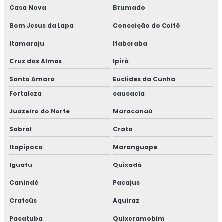
Casa Nova
Brumado
Bom Jesus da Lapa
Conceição do Coité
Itamaraju
Itaberaba
Cruz das Almas
Ipirá
Santo Amaro
Euclides da Cunha
Fortaleza
caucacia
Juazeiro do Norte
Maracanaú
Sobral
Crato
Itapipoca
Maranguape
Iguatu
Quixadá
Canindé
Pacajus
Crateús
Aquiraz
Pacatuba
Quixeramobim