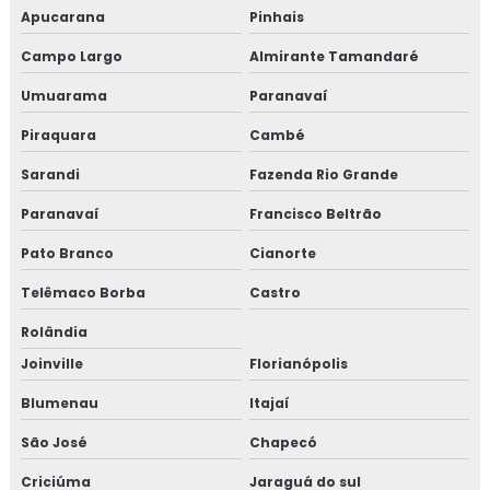
Apucarana
Pinhais
Campo Largo
Almirante Tamandaré
Umuarama
Paranavaí
Piraquara
Cambé
Sarandi
Fazenda Rio Grande
Paranavaí
Francisco Beltrão
Pato Branco
Cianorte
Telêmaco Borba
Castro
Rolândia
Joinville
Florianópolis
Blumenau
Itajaí
São José
Chapecó
Criciúma
Jaraguá do sul