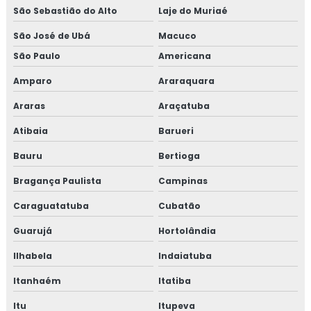
São Sebastião do Alto
Laje do Muriaé
TESTE HIDROSTATICO EM TUBULAÇÃO DE
INCENDIO
São José de Ubá
Macuco
TESTE HIDROSTÁTICO EM CALDEIRAS
São Paulo
Americana
TESTE HIDROSTÁTICO EM TUBULAÇÕES DE ÁGUA
Amparo
Araraquara
Araras
Araçatuba
LAUDO DE ESTANQUEIDADE
Atibaia
Barueri
TESTE DE ESTANQUEIDADE ÁGUA
Bauru
Bertioga
TESTE DE ESTANQUEIDADE EM TANQUES
Bragança Paulista
Campinas
TESTE DE VAZAMENTO DE GÁS
Caraguatatuba
Cubatão
TESTE DE ESTANQUEIDADE EM TUBULAÇÃO DE
GÁS
Guarujá
Hortolândia
EMPRESAS QUE FAZEM TESTE DE ESTANQUEIDADE
Ilhabela
Indaiatuba
INSPEÇÃO DE ESTANQUEIDADE
Itanhaém
Itatiba
CURSO DE NR 10
Itu
Itupeva