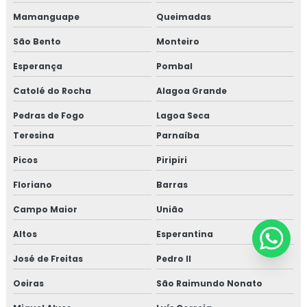
Mamanguape
Queimadas
São Bento
Monteiro
Esperança
Pombal
Catolé do Rocha
Alagoa Grande
Pedras de Fogo
Lagoa Seca
Teresina
Parnaíba
Picos
Piripiri
Floriano
Barras
Campo Maior
União
Altos
Esperantina
José de Freitas
Pedro II
Oeiras
São Raimundo Nonato