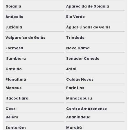
Goiânia
Aparecida de Goiânia
Anápolis
Rio Verde
Luziânia
Águas Lindas de Goiás
Valparaíso de Goiás
Trindade
Formosa
Novo Gama
Itumbiara
Senador Canedo
Catalão
Jataí
Planaltina
Caldas Novas
Manaus
Parintins
Itacoatiara
Manacapuru
Coari
Centro Amazonense
Belém
Ananindeua
Santarém
Marabá