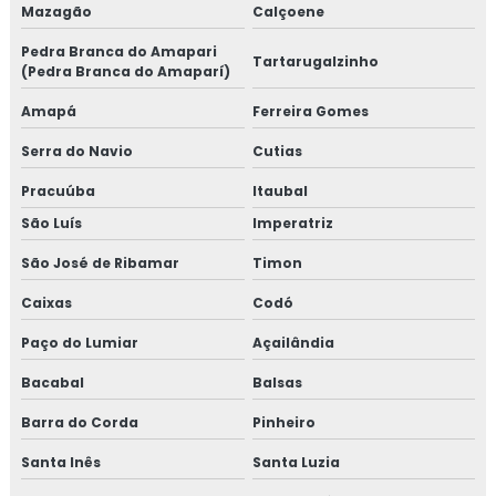
Mazagão
Calçoene
Pedra Branca do Amapari
Tartarugalzinho
(Pedra Branca do Amaparí)
Amapá
Ferreira Gomes
Serra do Navio
Cutias
Pracuúba
Itaubal
São Luís
Imperatriz
São José de Ribamar
Timon
Caixas
Codó
Paço do Lumiar
Açailândia
Bacabal
Balsas
Barra do Corda
Pinheiro
Santa Inês
Santa Luzia