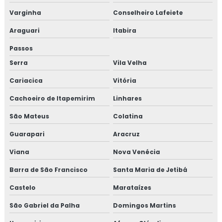
Varginha
Conselheiro Lafeiete
Araguari
Itabira
Passos
Serra
Vila Velha
Cariacica
Vitória
Cachoeiro de Itapemirim
Linhares
São Mateus
Colatina
Guarapari
Aracruz
Viana
Nova Venécia
Barra de São Francisco
Santa Maria de Jetibá
Castelo
Marataízes
São Gabriel da Palha
Domingos Martins