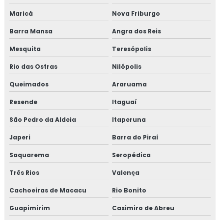
MONTAGEM DE TUBULAÇÃO
Maricá
Nova Friburgo
MONTAGEM DE TUBULAÇÃO INDUSTRIAL
Barra Mansa
Angra dos Reis
CUSTO DE MONTAGEM DE TUBULAÇÃO
INDUSTRIAL
Mesquita
Teresópolis
Rio das Ostras
EMPRESA DE MONTAGEM DE TUBULAÇÃO
Nilópolis
INDUSTRIAL
Queimados
Araruama
MONTAGEM DE TUBULAÇÃO DE INOX
Resende
Itaguaí
PREÇO DE MONTAGEM DE TUBULAÇÃO
São Pedro da Aldeia
Itaperuna
CURSO DE MONTAGEM DE TUBULAÇÃO
Japeri
Barra do Piraí
INDUSTRIAL
Saquarema
Seropédica
TREINAMENTO NR13 VASO DE PRESSÃO
Três Rios
Valença
TREINAMENTO NR13 CALDEIRA
Cachoeiras de Macacu
Rio Bonito
TREINAMENTO NR13 TUBULAÇÃO
Guapimirim
Casimiro de Abreu
TREINAMENTO NR13 TANQUE METÁLICO