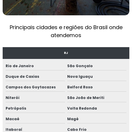
TREINAMENTO OPERADOR DE CALDEIRA NR13
NR 13 TREINAMENTO
Principais cidades e regiões do Brasil onde
OPERADOR DE CALDEIRA NR13
atendemos
EMPRESAS DE MANUTENÇÃO INDUSTRIAL
MANUTENÇÃO PREVENTIVA INDUSTRIAL
RJ
MANUTENÇÃO EM CALDEIRAS INDUSTRIAIS
Rio de Janeiro
São Gonçalo
EMPRESA DE MANUTENÇÃO DE MÁQUINAS
Duque de Caxias
Nova Iguaçu
INDUSTRIAIS
Campos dos Goytacazes
Belford Roxo
MANUTENÇÃO MECÂNICA INDUSTRIAL
Niterói
São João de Meriti
SERVIÇOS DE MANUTENÇÃO INDUSTRIAL
Petrópolis
Volta Redonda
TÉCNICO DE MANUTENÇÃO INDUSTRIAL
Macaé
Magé
CURSO MANUTENÇÃO INDUSTRIAL
Itaboraí
Cabo Frio