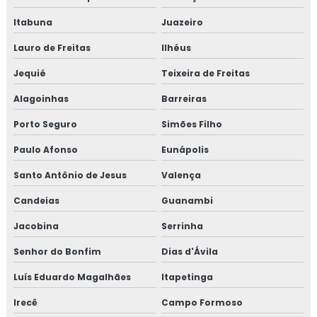
Itabuna
Juazeiro
Lauro de Freitas
Ilhéus
Jequié
Teixeira de Freitas
Alagoinhas
Barreiras
Porto Seguro
Simões Filho
Paulo Afonso
Eunápolis
Santo Antônio de Jesus
Valença
Candeias
Guanambi
Jacobina
Serrinha
Senhor do Bonfim
Dias d'Ávila
Luís Eduardo Magalhães
Itapetinga
Irecê
Campo Formoso