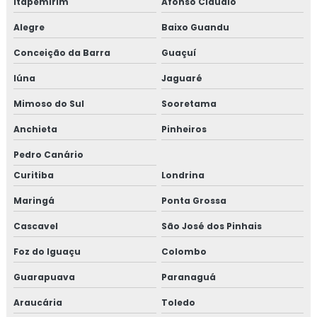
Itapemirim
Afonso Cláudio
Alegre
Baixo Guandu
Conceição da Barra
Guaçuí
Iúna
Jaguaré
Mimoso do Sul
Sooretama
Anchieta
Pinheiros
Pedro Canário
Curitiba
Londrina
Maringá
Ponta Grossa
Cascavel
São José dos Pinhais
Foz do Iguaçu
Colombo
Guarapuava
Paranaguá
Araucária
Toledo