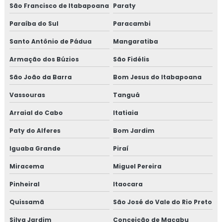
São Francisco de Itabapoana
Paraty
TREINAMENTO NR10
Paraíba do Sul
Paracambi
TREINAMENTO NR10 SEGURANÇA EM
Santo Antônio de Pádua
INSTALAÇÕES ELÉTRICAS
Mangaratiba
Armação dos Búzios
São Fidélis
TREINAMENTO NR34
São João da Barra
Bom Jesus do Itabapoana
TREINAMENTO NR34 ITEM TESTE DE
ESTANQUEIDADE
Vassouras
Tanguá
MANUTENÇÃO DE LINHAS PRESSURIZADAS
Arraial do Cabo
Itatiaia
EMPRESA DE MANUTENÇÃO DE LINHAS
Paty do Alferes
Bom Jardim
PRESSURIZADAS
Iguaba Grande
Piraí
REPAROS EM TUBULAÇÕES
Miracema
Miguel Pereira
EMPRESA DE REPAROS EM TUBULAÇÕES
Pinheiral
Itaocara
SERVIÇOS DE MANUTENÇÃO PREDIAL
Quissamã
São José do Vale do Rio Preto
EMPRESA DE MANUTENÇÃO PREDIAL
Silva Jardim
Conceição de Macabu