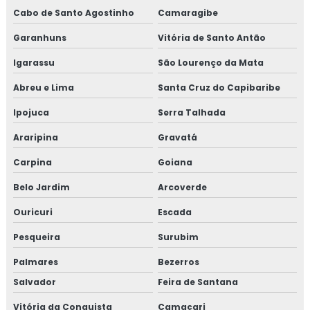
Cabo de Santo Agostinho
Camaragibe
Garanhuns
Vitória de Santo Antão
Igarassu
São Lourenço da Mata
Abreu e Lima
Santa Cruz do Capibaribe
Ipojuca
Serra Talhada
Araripina
Gravatá
Carpina
Goiana
Belo Jardim
Arcoverde
Ouricuri
Escada
Pesqueira
Surubim
Palmares
Bezerros
Salvador
Feira de Santana
Vitória da Conquista
Camaçari