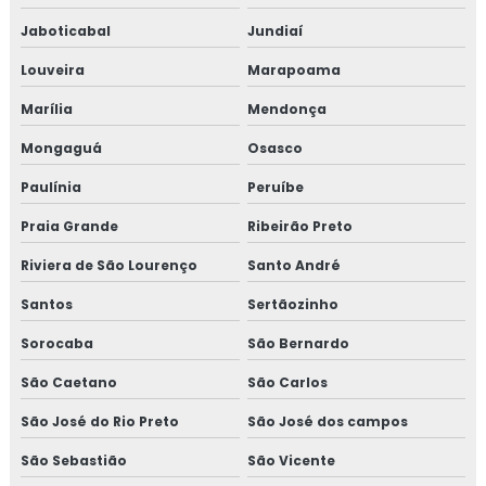
NR 10 CURSO
Jaboticabal
Jundiaí
Louveira
Marapoama
CURSO NR 10 ONLINE
Marília
Mendonça
CURSO NR 10 EAD
Mongaguá
Osasco
TREINAMENTO DE NR 10
Paulínia
Peruíbe
TREINAMENTO NR10 BÁSICO
Praia Grande
Ribeirão Preto
CURSO NR 10 PRESENCIAL
Riviera de São Lourenço
Santo André
Santos
Sertãozinho
Sorocaba
São Bernardo
São Caetano
São Carlos
São José do Rio Preto
São José dos campos
São Sebastião
São Vicente