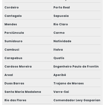
EMPRESA DE MANUTENÇÃO PREDIAL RJ
Cordeiro
Porto Real
TREINAMENTO NR10 ONLINE
Cantagalo
Sapucaia
TREINAMENTO NR10 PREÇO
Mendes
Rio Claro
TREINAMENTO NR10 VALOR
Porciúncula
Carmo
TESTE HIDROSTÁTICO COMPRESSOR
Sumidouro
Natividade
TESTE HIDROSTÁTICO NR13
Cambuci
Italva
TESTE HIDROSTATICO VASO DE PRESSÃO
Carapebus
Quatis
TESTE HIDROSTÁTICO EM MANGUEIRAS
Cardoso Moreira
Engenheiro Paulo de Frontin
TESTE HIDROSTÁTICO COMPRESSOR DE AR
Areal
Aperibé
Duas Barras
NR13 TESTE HIDROSTATICO
Trajano de Moraes
Santa Maria Madalena
Varre-Sai
TESTE HIDROSTÁTICO TUBULAÇÃO
Rio das Flores
Comendador Levy Gasparian
TESTE DE PRESSÃO HIDROSTÁTICA