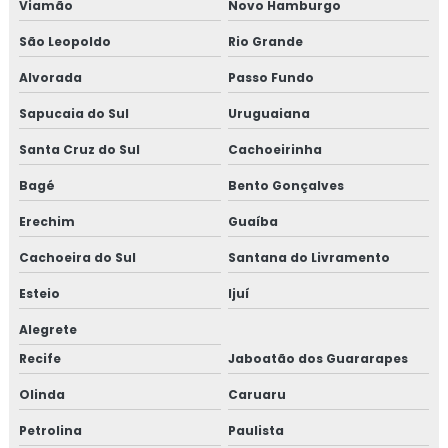
Viamão
Novo Hamburgo
São Leopoldo
Rio Grande
Alvorada
Passo Fundo
Sapucaia do Sul
Uruguaiana
Santa Cruz do Sul
Cachoeirinha
Bagé
Bento Gonçalves
Erechim
Guaíba
Cachoeira do Sul
Santana do Livramento
Esteio
Ijuí
Alegrete
Recife
Jaboatão dos Guararapes
Olinda
Caruaru
Petrolina
Paulista