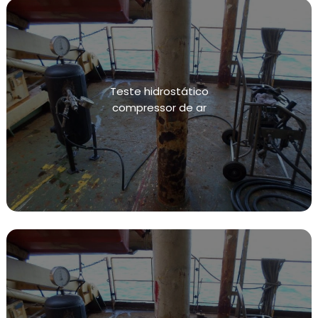
TRANSMISSORES DE PRESSÃO
LABORATÓRIOS DE CALIBRAÇÃO DE
TRANSMISSORES DE TEMPERATURA
MANUTENÇÃO DE TUBULAÇÕES INDUSTRIAIS
Teste hidrostático
MANUTENÇÃO E CALIBRAÇÃO DE INSTRUMENTOS
compressor de ar
DE MEDIÇÃO DE PRESSÃO
MANUTENÇÃO E CALIBRAÇÃO DE INSTRUMENTOS
DE MEDIÇÃO DE TEMPERATURA
MANUTENÇÃO PREVENTIVA EM INSTALAÇÕES
CONFORME NR13
SISTEMAS DE CONTENÇÃO DE VAZAMENTOS
TESTE HIDROSTÁTICO
INSPEÇÃO NR13
NR13 VASOS DE PRESSÃO