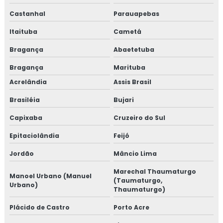
Castanhal
Parauapebas
Itaituba
Cametá
Bragança
Abaetetuba
Bragança
Marituba
Acrelândia
Assis Brasil
Brasiléia
Bujari
Capixaba
Cruzeiro do Sul
Epitaciolândia
Feijó
Jordão
Mâncio Lima
Marechal Thaumaturgo
Manoel Urbano (Manuel
(Taumaturgo,
Urbano)
Thaumaturgo)
Plácido de Castro
Porto Acre