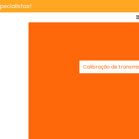
ecialistas!
Análise de riscos em sistemas de vapo
Calibração de dispositivos de segu
Calibração de psv
Calibração de psv nr
Calibração de transmi
Calibração de transmissão de pressão
Calibração de válvulas de segurança conf
Inspeção e calibração de vá
Inspeção periódica de caldeiras
In
Laboratórios de cali