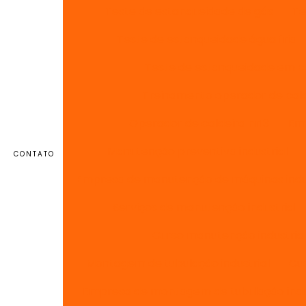
Teste de estanqueidade de gás
Te
Teste de estanqueidade água fria
Teste de estanqueidade em c
Treinamento operador de cald
Operador de caldeira nr13
Emp
Manutenção preventiva industrial
CONTATO
Empresa de manutenção de máquinas indus
Serviços de manutenção industrial
Curso manutenção industria
Montagem de tubulação industrial
Cu
Empresa de montagem de tubulação indu