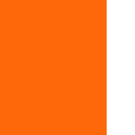
rso de montagem de tubulação industrial
são
Treinamento nr13 caldeira
reinamento nr13 tanque metálico
0 segurança em instalações elétricas
nr34 item teste de estanqueidade
has pressurizadas
ssurizadas
Reparos em tubulações
Serviços de manutenção predial
Empresa de manutenção predial rj
o nr10 preço
Treinamento nr10 valor
sor
Teste hidrostático nr13