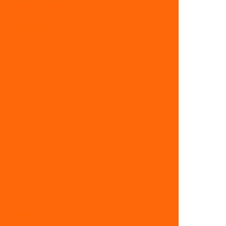
ação de manômetros
de transmissores de pressão
 transmissores de temperatura
lações industriais
trumentos de medição de pressão
umentos de medição de temperatura
instalações conforme nr13
s
Teste hidrostático
Inspeção nr13
de pressão nr13
Calibração de válvulas
libração de instrumentos de medição
Teste de estanqueidade