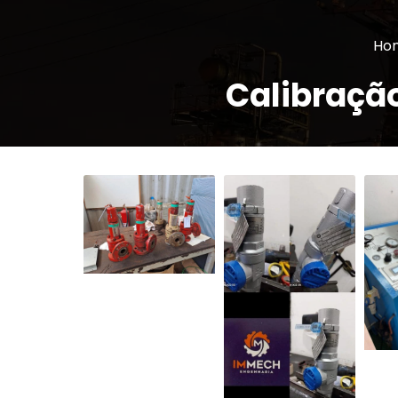
Ho
Calibraçã