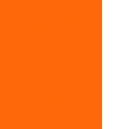
ste de estanqueidade ar comprimido
Laudo de teste de estanqueidade
aldeiras
Treinamentos nr13
eira nr13
Nr 13 treinamento
resas de manutenção industrial
Manutenção em caldeiras industriais
triais
Manutenção mecânica industrial
Técnico de manutenção industrial
l
Montagem de tubulação
sto de montagem de tubulação industrial
strial
Montagem de tubulação de inox