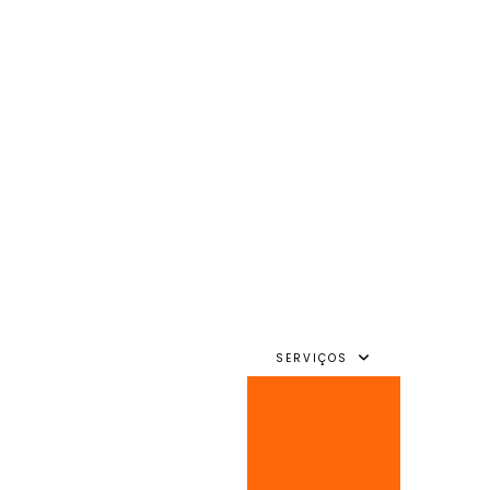
SERVIÇOS
NR13
Calibração de
Válvulas