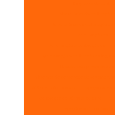
Empresas de calibr
Laboratórios de calibração 
Laboratórios de calibração de
Manutenção de tubu
Manutenção e calibração de ins
Manutenção e calibração de instr
Manutenção preventiva em 
Sistemas de contenção de vazamento
Nr13 vasos de pressão
Inspeção vasos 
Calibração de válvulas de alivio
Ca
Inspeções de integridade