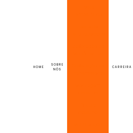
Teste
Hidrostático
Teste de
Estanqueidade
Calibração de
Manômetros
SOBRE
Calibração de
HOME
CARREIRA
NÓS
Transmissores
Montagem
Industrial
Pintura
Industrial
Manutenção
Industrial