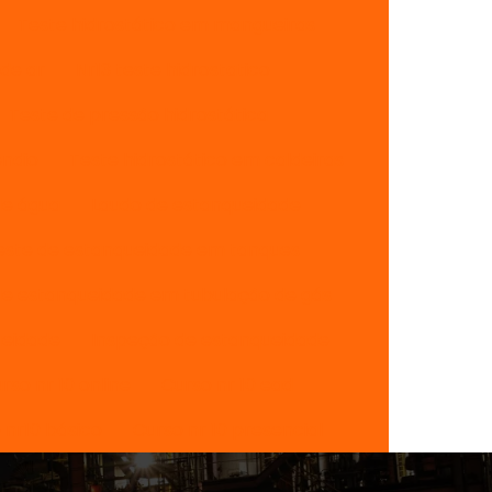
Teste hidrostático em mangueiras
de ar
Nr13 teste hidrostatico
Teste de pressão hidrostática
endio
Teste hidrostático em caldeiras
de água
Laudo de estanqueidade
este de estanqueidade em tanques
de estanqueidade em tubulação de gás
ueidade
Inspeção de estanqueidade
rso nr 10 online
Curso nr 10 ead
 nr10 básico
Curso nr 10 presencial