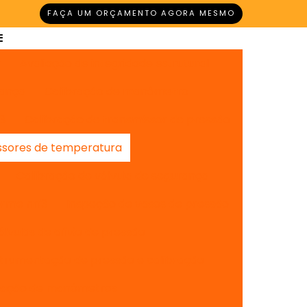
FAÇA UM ORÇAMENTO AGORA MESMO
r
Avaliação de integridade estrutural
rança
Calibração de manômetro
13
Calibração de transmissor de pressão
ssores de temperatura
Calibração de válvula de segurança
orme nr13
Inspeção de vasos de pressão
lvulas de alívio de pressão
strumentação de pressão e calibração
bração de manômetros