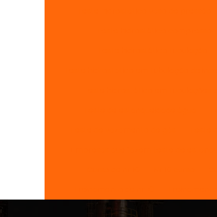
Teste hidrostatico vaso de pressão
Teste hidrostático compressor 
Teste hidrostático tubulação
Teste hidrostatico em tubulação de inc
Teste hidrostático em tubulações 
Teste de estanqueidade água
T
Teste de vazamento de gás
Teste 
Empresas que fazem teste de estanq
Curso de nr 10
Nr 10 curso
Cu
Treinamento de nr 10
Treinamento