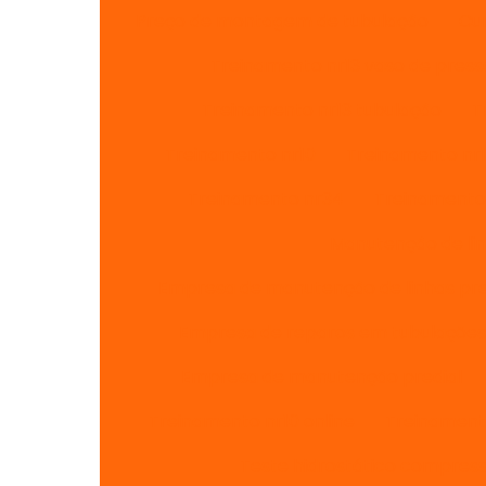
Preço de montagem de tubulação
Cu
Treinamento nr13 vaso de pres
Treinamento nr13 tubulação
T
Treinamento nr10
Treinamento nr1
Treinamento nr34
Treinamento 
Manutenção de lin
Empresa de manutenção de linhas pre
Empresa de reparos em tubulações
Empresa de manutenção predial
Treinamento nr10 online
Treinament
Teste hidrostático compres