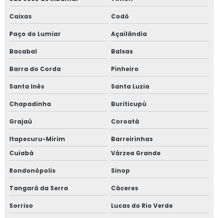
Caixas
Codó
Paço do Lumiar
Açailândia
Bacabal
Balsas
Barra do Corda
Pinheiro
Santa Inês
Santa Luzia
Chapadinha
Buriticupú
Grajaú
Coroatá
Itapecuru-Mirim
Barreirinhas
Cuiabá
Várzea Grande
Rondonópolis
Sinop
Tangará da Serra
Cáceres
Sorriso
Lucas do Rio Verde