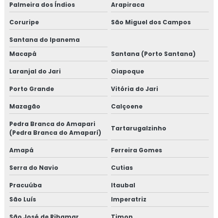
Palmeira dos Índios
Arapiraca
Coruripe
São Miguel dos Campos
Santana do Ipanema
Macapá
Santana (Porto Santana)
Laranjal do Jari
Oiapoque
Porto Grande
Vitória do Jari
Mazagão
Calçoene
Pedra Branca do Amapari
Tartarugalzinho
(Pedra Branca do Amaparí)
Amapá
Ferreira Gomes
Serra do Navio
Cutias
Pracuúba
Itaubal
São Luís
Imperatriz
São José de Ribamar
Timon