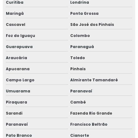
Curitiba
Londrina
Maringá
Ponta Grossa
Cascavel
São José dos Pinhais
Foz do Iguaçu
Colombo
Guarapuava
Paranaguá
Araucária
Toledo
Apucarana
Pinhais
Campo Largo
Almirante Tamandaré
Umuarama
Paranavaí
Piraquara
Cambé
Sarandi
Fazenda Rio Grande
Paranavaí
Francisco Beltrão
Pato Branco
Cianorte