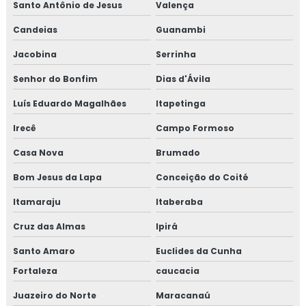
Santo Antônio de Jesus
Valença
Candeias
Guanambi
Jacobina
Serrinha
Senhor do Bonfim
Dias d'Ávila
Luís Eduardo Magalhães
Itapetinga
Irecê
Campo Formoso
Casa Nova
Brumado
Bom Jesus da Lapa
Conceição do Coité
Itamaraju
Itaberaba
Cruz das Almas
Ipirá
Santo Amaro
Euclides da Cunha
Fortaleza
caucacia
Juazeiro do Norte
Maracanaú