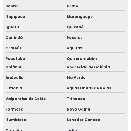
Sobral
Crato
Itapipoca
Maranguape
Iguatu
Quixadá
Canindé
Pacajus
Crateús
Aquiraz
Pacatuba
Quixeramobim
Goiânia
Aparecida de Goiânia
Anápolis
Rio Verde
Luziânia
Águas Lindas de Goiás
Valparaíso de Goiás
Trindade
Formosa
Novo Gama
Itumbiara
Senador Canedo
Catalão
Jataí