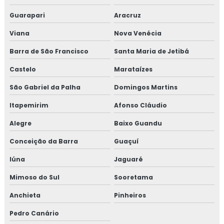
Guarapari
Aracruz
Viana
Nova Venécia
Barra de São Francisco
Santa Maria de Jetibá
Castelo
Marataízes
São Gabriel da Palha
Domingos Martins
Itapemirim
Afonso Cláudio
Alegre
Baixo Guandu
Conceição da Barra
Guaçuí
Iúna
Jaguaré
Mimoso do Sul
Sooretama
Anchieta
Pinheiros
Pedro Canário