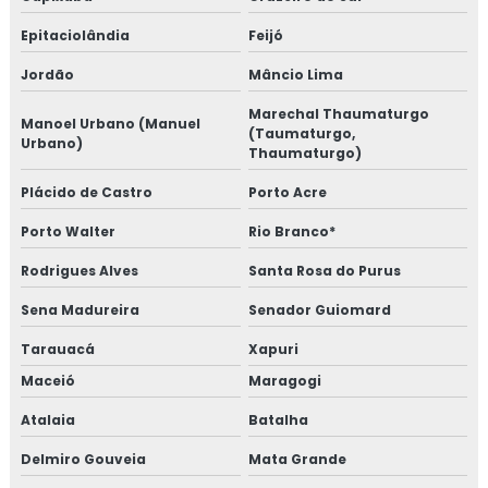
Epitaciolândia
Feijó
Jordão
Mâncio Lima
Marechal Thaumaturgo
Manoel Urbano (Manuel
(Taumaturgo,
Urbano)
Thaumaturgo)
Plácido de Castro
Porto Acre
Porto Walter
Rio Branco*
Rodrigues Alves
Santa Rosa do Purus
Sena Madureira
Senador Guiomard
Tarauacá
Xapuri
Maceió
Maragogi
Atalaia
Batalha
Delmiro Gouveia
Mata Grande