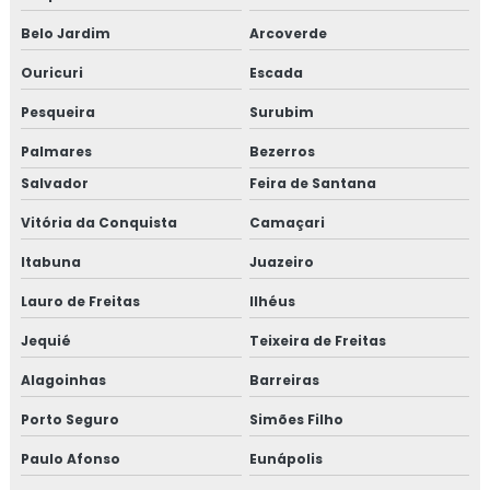
Belo Jardim
Arcoverde
Ouricuri
Escada
Pesqueira
Surubim
Palmares
Bezerros
Salvador
Feira de Santana
Vitória da Conquista
Camaçari
Itabuna
Juazeiro
Lauro de Freitas
Ilhéus
Jequié
Teixeira de Freitas
Alagoinhas
Barreiras
Porto Seguro
Simões Filho
Paulo Afonso
Eunápolis