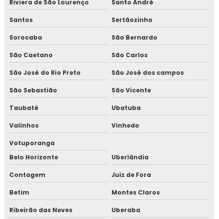
Riviera de São Lourenço
Santo André
Santos
Sertãozinho
Sorocaba
São Bernardo
São Caetano
São Carlos
São José do Rio Preto
São José dos campos
São Sebastião
São Vicente
Taubaté
Ubatuba
Valinhos
Vinhedo
Votuporanga
Belo Horizonte
Uberlândia
Contagem
Juiz de Fora
Betim
Montes Claros
Ribeirão das Neves
Uberaba