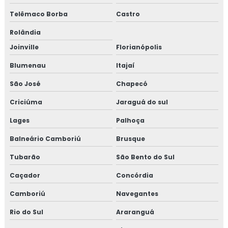
Telêmaco Borba
Castro
Rolândia
Joinville
Florianópolis
Blumenau
Itajaí
São José
Chapecó
Criciúma
Jaraguá do sul
Lages
Palhoça
Balneário Camboriú
Brusque
Tubarão
São Bento do Sul
Caçador
Concórdia
Camboriú
Navegantes
Rio do Sul
Araranguá