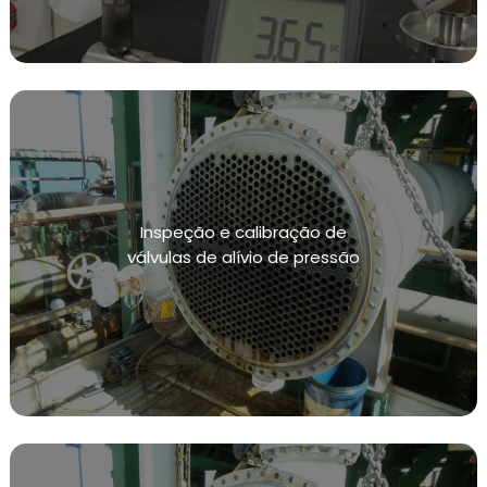
MANUTENÇÃO PREVENTIVA EM INSTALAÇÕES
CONFORME NR13
SISTEMAS DE CONTENÇÃO DE VAZAMENTOS
TESTE HIDROSTÁTICO
INSPEÇÃO NR13
NR13 VASOS DE PRESSÃO
Inspeção e calibração de
INSPEÇÃO VASOS DE PRESSÃO NR13
válvulas de alívio de pressão
CALIBRAÇÃO DE VÁLVULAS
CALIBRAÇÃO DE VÁLVULAS DE ALIVIO
CALIBRAÇÃO DE INSTRUMENTOS DE MEDIÇÃO
INSPEÇÕES DE INTEGRIDADE
TESTE DE ESTANQUEIDADE
TESTE DE ESTANQUEIDADE DE GÁS