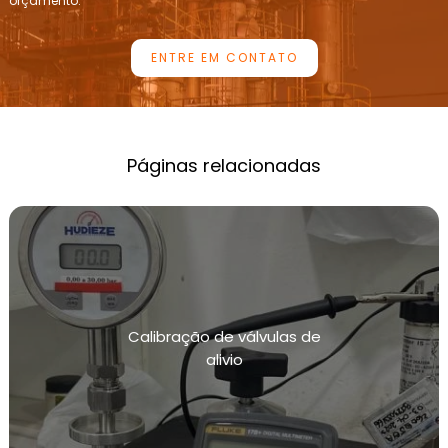
orçamento.
INSPEÇÃO PERIÓDICA DE CALDEIRAS
ENTRE EM CONTATO
INSTRUMENTAÇÃO DE PRESSÃO E CALIBRAÇÃO
LABORATÓRIOS DE CALIBRAÇÃO DE
MANÔMETROS
EMPRESAS DE CALIBRAÇÃO DE MANÔMETROS
Páginas relacionadas
LABORATÓRIOS DE CALIBRAÇÃO DE
TRANSMISSORES DE PRESSÃO
LABORATÓRIOS DE CALIBRAÇÃO DE
TRANSMISSORES DE TEMPERATURA
MANUTENÇÃO DE TUBULAÇÕES INDUSTRIAIS
Calibração de válvulas de
MANUTENÇÃO E CALIBRAÇÃO DE INSTRUMENTOS
alivio
DE MEDIÇÃO DE PRESSÃO
MANUTENÇÃO E CALIBRAÇÃO DE INSTRUMENTOS
DE MEDIÇÃO DE TEMPERATURA