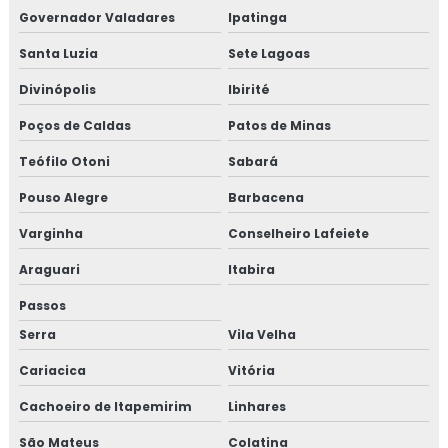
Governador Valadares
Ipatinga
Santa Luzia
Sete Lagoas
Divinópolis
Ibirité
Poços de Caldas
Patos de Minas
Teófilo Otoni
Sabará
Pouso Alegre
Barbacena
Varginha
Conselheiro Lafeiete
Araguari
Itabira
Passos
Serra
Vila Velha
Cariacica
Vitória
Cachoeiro de Itapemirim
Linhares
São Mateus
Colatina