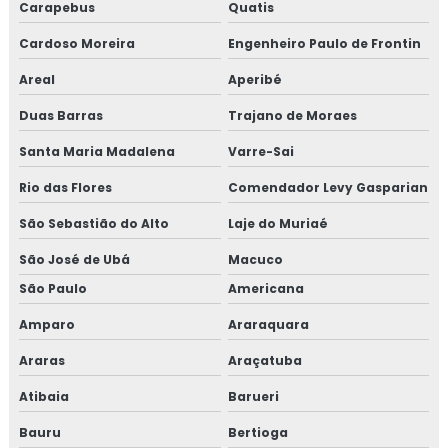
TESTE HIDROSTATICO VASO DE PRESSÃO
Carapebus
Quatis
TESTE HIDROSTÁTICO EM MANGUEIRAS
Cardoso Moreira
Engenheiro Paulo de Frontin
TESTE HIDROSTÁTICO COMPRESSOR DE AR
Areal
Aperibé
Duas Barras
NR13 TESTE HIDROSTATICO
Trajano de Moraes
Santa Maria Madalena
Varre-Sai
TESTE HIDROSTÁTICO TUBULAÇÃO
Rio das Flores
Comendador Levy Gasparian
TESTE DE PRESSÃO HIDROSTÁTICA
São Sebastião do Alto
Laje do Muriaé
TESTE HIDROSTATICO EM TUBULAÇÃO DE
INCENDIO
São José de Ubá
Macuco
TESTE HIDROSTÁTICO EM CALDEIRAS
São Paulo
Americana
TESTE HIDROSTÁTICO EM TUBULAÇÕES DE ÁGUA
Amparo
Araraquara
Araras
Araçatuba
LAUDO DE ESTANQUEIDADE
Atibaia
Barueri
TESTE DE ESTANQUEIDADE ÁGUA
Bauru
Bertioga
TESTE DE ESTANQUEIDADE EM TANQUES