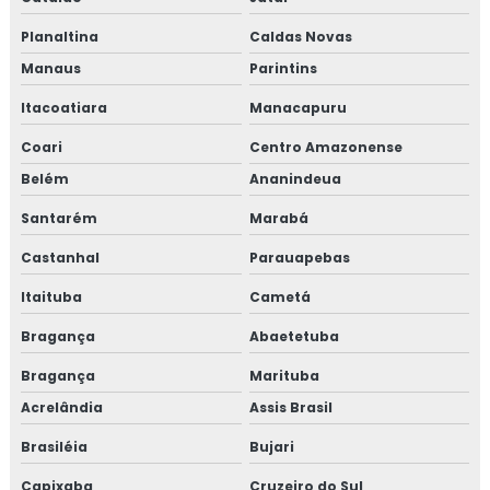
Planaltina
Caldas Novas
Manaus
Parintins
Itacoatiara
Manacapuru
Coari
Centro Amazonense
Belém
Ananindeua
Santarém
Marabá
Castanhal
Parauapebas
Itaituba
Cametá
Bragança
Abaetetuba
Bragança
Marituba
Acrelândia
Assis Brasil
Brasiléia
Bujari
Capixaba
Cruzeiro do Sul