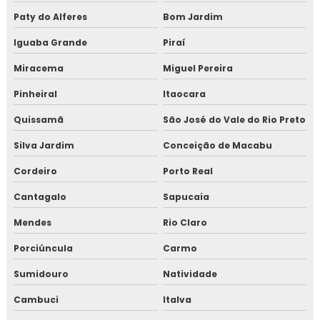
EMPRESA DE MANUTENÇÃO DE LINHAS
Paty do Alferes
Bom Jardim
PRESSURIZADAS
Iguaba Grande
Piraí
REPAROS EM TUBULAÇÕES
Miracema
Miguel Pereira
EMPRESA DE REPAROS EM TUBULAÇÕES
Pinheiral
Itaocara
SERVIÇOS DE MANUTENÇÃO PREDIAL
Quissamã
São José do Vale do Rio Preto
EMPRESA DE MANUTENÇÃO PREDIAL
Silva Jardim
Conceição de Macabu
EMPRESA DE MANUTENÇÃO PREDIAL RJ
Cordeiro
Porto Real
TREINAMENTO NR10 ONLINE
Cantagalo
Sapucaia
TREINAMENTO NR10 PREÇO
Mendes
Rio Claro
TREINAMENTO NR10 VALOR
Porciúncula
Carmo
TESTE HIDROSTÁTICO COMPRESSOR
Sumidouro
Natividade
TESTE HIDROSTÁTICO NR13
Cambuci
Italva