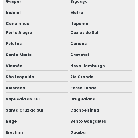
Gaspar
Biguaçu
Indaial
Mafra
Canoinhas
Itapema
Porto Alegre
Caxias do Sul
Pelotas
Canoas
Santa Maria
Gravataí
Viamão
Novo Hamburgo
São Leopoldo
Rio Grande
Alvorada
Passo Fundo
Sapucaia do Sul
Uruguaiana
Santa Cruz do Sul
Cachoeirinha
Bagé
Bento Gonçalves
Erechim
Guaíba