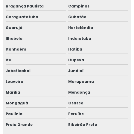
Bragança Paulista
Campinas
TESTE DE VAZAMENTO DE GÁS
Caraguatatuba
Cubatão
TESTE DE ESTANQUEIDADE EM TUBULAÇÃO DE
GÁS
Guarujá
Hortolândia
EMPRESAS QUE FAZEM TESTE DE ESTANQUEIDADE
Ilhabela
Indaiatuba
INSPEÇÃO DE ESTANQUEIDADE
Itanhaém
Itatiba
CURSO DE NR 10
Itu
Itupeva
NR 10 CURSO
Jaboticabal
Jundiaí
Louveira
Marapoama
CURSO NR 10 ONLINE
Marília
Mendonça
CURSO NR 10 EAD
Mongaguá
Osasco
TREINAMENTO DE NR 10
Paulínia
Peruíbe
TREINAMENTO NR10 BÁSICO
Praia Grande
Ribeirão Preto
CURSO NR 10 PRESENCIAL