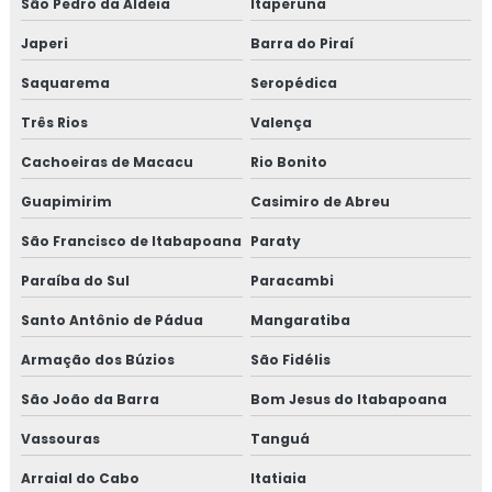
São Pedro da Aldeia
Itaperuna
CURSO DE MONTAGEM DE TUBULAÇÃO
Japeri
Barra do Piraí
INDUSTRIAL
Saquarema
Seropédica
TREINAMENTO NR13 VASO DE PRESSÃO
Três Rios
Valença
TREINAMENTO NR13 CALDEIRA
Cachoeiras de Macacu
Rio Bonito
TREINAMENTO NR13 TUBULAÇÃO
Guapimirim
Casimiro de Abreu
TREINAMENTO NR13 TANQUE METÁLICO
São Francisco de Itabapoana
Paraty
TREINAMENTO NR10
Paraíba do Sul
Paracambi
TREINAMENTO NR10 SEGURANÇA EM
Santo Antônio de Pádua
INSTALAÇÕES ELÉTRICAS
Mangaratiba
Armação dos Búzios
São Fidélis
TREINAMENTO NR34
São João da Barra
Bom Jesus do Itabapoana
TREINAMENTO NR34 ITEM TESTE DE
ESTANQUEIDADE
Vassouras
Tanguá
MANUTENÇÃO DE LINHAS PRESSURIZADAS
Arraial do Cabo
Itatiaia