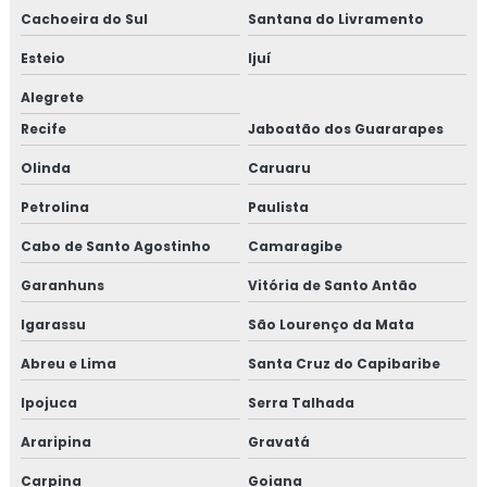
Cachoeira do Sul
Santana do Livramento
Esteio
Ijuí
Alegrete
Recife
Jaboatão dos Guararapes
Olinda
Caruaru
Petrolina
Paulista
Cabo de Santo Agostinho
Camaragibe
Garanhuns
Vitória de Santo Antão
Igarassu
São Lourenço da Mata
Abreu e Lima
Santa Cruz do Capibaribe
Ipojuca
Serra Talhada
Araripina
Gravatá
Carpina
Goiana