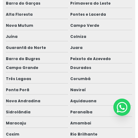
Barra do Garças
Primavera do Leste
Alta Floresta
Pontes e Lacerda
Nova Mutum
Campo Verde
Juína
Colniza
Guarantã do Norte
Juara
Barra do Bugres
Peixoto de Azevedo
Campo Grande
Dourados
Três Lagoas
Corumbá
Ponta Porã
Naviraí
Nova Andradina
Aquidauana
Sidrolândia
Paranaíba
Maracaju
Amambai
Coxim
Rio Brilhante