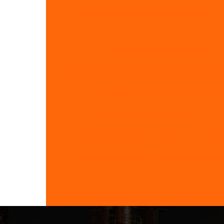
Teste hidrostatico vaso de pressão
Teste hidrostático compressor 
Teste hidrostático tubulação
Teste hidrostatico em tubulação de inc
Teste hidrostático em tubulações 
Teste de estanqueidade água
T
Teste de vazamento de gás
Teste 
Empresas que fazem teste de estanq
Curso de nr 10
Nr 10 curso
Cu
Treinamento de nr 10
Treinamento