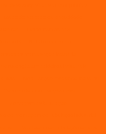
ste de estanqueidade ar comprimido
Laudo de teste de estanqueidade
aldeiras
Treinamentos nr13
eira nr13
Nr 13 treinamento
resas de manutenção industrial
Manutenção em caldeiras industriais
triais
Manutenção mecânica industrial
Técnico de manutenção industrial
l
Montagem de tubulação
sto de montagem de tubulação industrial
strial
Montagem de tubulação de inox