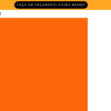
FAÇA UM ORÇAMENTO AGORA MESMO
r
Avaliação de integridade estrutural
rança
Calibração de manômetro
13
Calibração de transmissor de pressão
ssores de temperatura
Calibração de válvula de segurança
orme nr13
Inspeção de vasos de pressão
lvulas de alívio de pressão
strumentação de pressão e calibração
bração de manômetros