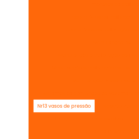
Empresas de calibr
Laboratórios de calibração 
Laboratórios de calibração de
Manutenção de tubu
Manutenção e calibração de ins
Manutenção e calibração de instr
Manutenção preventiva em 
Sistemas de contenção de vazamento
Nr13 vasos de pressão
Inspeção vasos 
Calibração de válvulas de alivio
Ca
Inspeções de integridade