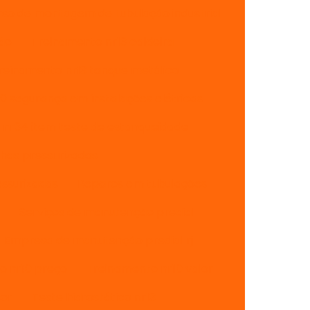
rso de montagem de tubulação industrial
são
Treinamento nr13 caldeira
reinamento nr13 tanque metálico
0 segurança em instalações elétricas
nr34 item teste de estanqueidade
has pressurizadas
ssurizadas
Reparos em tubulações
Serviços de manutenção predial
Empresa de manutenção predial rj
o nr10 preço
Treinamento nr10 valor
sor
Teste hidrostático nr13