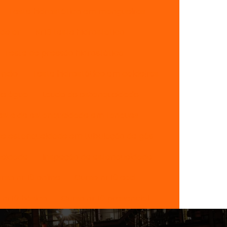
Teste hidrostático em mangueiras
de ar
Nr13 teste hidrostatico
Teste de pressão hidrostática
endio
Teste hidrostático em caldeiras
de água
Laudo de estanqueidade
este de estanqueidade em tanques
de estanqueidade em tubulação de gás
ueidade
Inspeção de estanqueidade
rso nr 10 online
Curso nr 10 ead
 nr10 básico
Curso nr 10 presencial