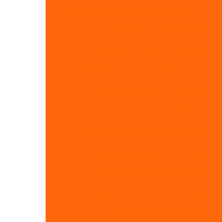
Preço de montagem de tubulação
Cu
Treinamento nr13 vaso de pres
Treinamento nr13 tubulação
T
Treinamento nr10
Treinamento nr1
Treinamento nr34
Treinamento 
Manutenção de lin
Empresa de manutenção de linhas pre
Empresa de reparos em tubulações
Empresa de manutenção predial
Treinamento nr10 online
Treinament
Teste hidrostático compres