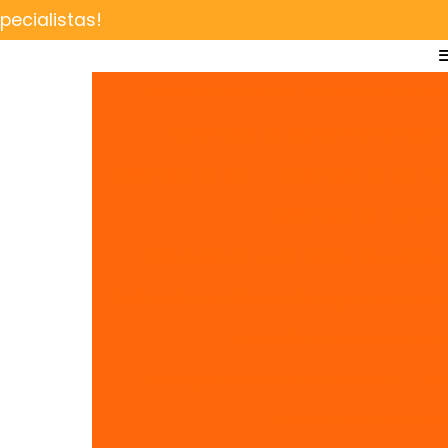
ecialistas!
Análise de riscos em sistemas de vapo
Calibração de dispositivos de segu
Calibração de psv
Calibração de psv nr
Calibração de transmi
Calibração de transmissão de pressão
Calibração de válvulas de segurança conf
Inspeção e calibração de vá
Inspeção periódica de caldeiras
In
Laboratórios de cali