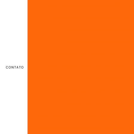
Teste de estanqueidade de gás
Te
Teste de estanqueidade água fria
Teste de estanqueidade em c
Treinamento operador de cald
Operador de caldeira nr13
Emp
Manutenção preventiva industrial
CONTATO
Empresa de manutenção de máquinas indus
Serviços de manutenção industrial
Curso manutenção industria
Montagem de tubulação industrial
Cu
Empresa de montagem de tubulação indu