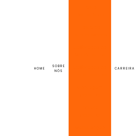
Teste
Hidrostático
Teste de
Estanqueidade
Calibração de
Manômetros
SOBRE
Calibração de
HOME
CARREIRA
NÓS
Transmissores
Montagem
Industrial
Pintura
Industrial
Manutenção
Industrial