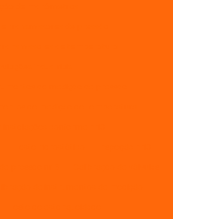
ação de manômetros
de transmissores de pressão
 transmissores de temperatura
lações industriais
trumentos de medição de pressão
umentos de medição de temperatura
instalações conforme nr13
s
Teste hidrostático
Inspeção nr13
de pressão nr13
Calibração de válvulas
libração de instrumentos de medição
Teste de estanqueidade