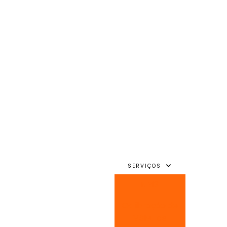
SERVIÇOS
NR13
Calibração de
Válvulas