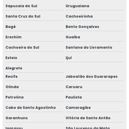
Sapucaia do Sul
Uruguaiana
Santa Cruz do Sul
Cachoeirinha
Bagé
Bento Gonçalves
Erechim
Guaíba
Cachoeira do Sul
Santana do Livramento
Esteio
Ijuí
Alegrete
Recife
Jaboatão dos Guararapes
Olinda
Caruaru
Petrolina
Paulista
Cabo de Santo Agostinho
Camaragibe
Garanhuns
Vitória de Santo Antão
Igarassu
São Lourenço da Mata