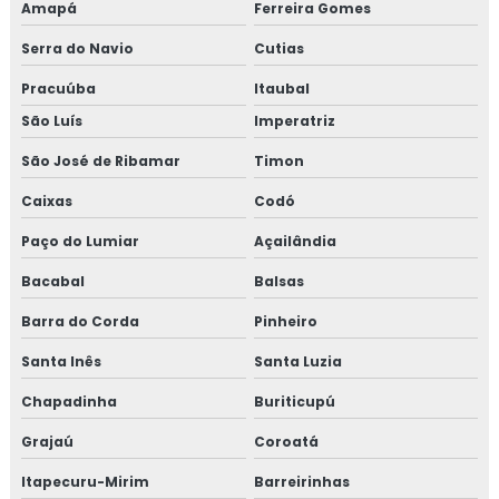
Amapá
Ferreira Gomes
Serra do Navio
Cutias
Pracuúba
Itaubal
São Luís
Imperatriz
São José de Ribamar
Timon
Caixas
Codó
Paço do Lumiar
Açailândia
Bacabal
Balsas
Barra do Corda
Pinheiro
Santa Inês
Santa Luzia
Chapadinha
Buriticupú
Grajaú
Coroatá
Itapecuru-Mirim
Barreirinhas