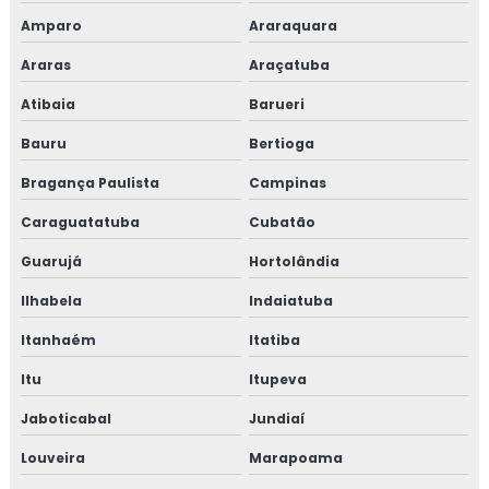
TESTE HIDROSTÁTICO EM TUBULAÇÕES DE ÁGUA
Amparo
Araraquara
Araras
Araçatuba
LAUDO DE ESTANQUEIDADE
Atibaia
Barueri
TESTE DE ESTANQUEIDADE ÁGUA
Bauru
Bertioga
TESTE DE ESTANQUEIDADE EM TANQUES
Bragança Paulista
Campinas
TESTE DE VAZAMENTO DE GÁS
Caraguatatuba
Cubatão
TESTE DE ESTANQUEIDADE EM TUBULAÇÃO DE
GÁS
Guarujá
Hortolândia
EMPRESAS QUE FAZEM TESTE DE ESTANQUEIDADE
Ilhabela
Indaiatuba
INSPEÇÃO DE ESTANQUEIDADE
Itanhaém
Itatiba
CURSO DE NR 10
Itu
Itupeva
NR 10 CURSO
Jaboticabal
Jundiaí
Louveira
Marapoama
CURSO NR 10 ONLINE