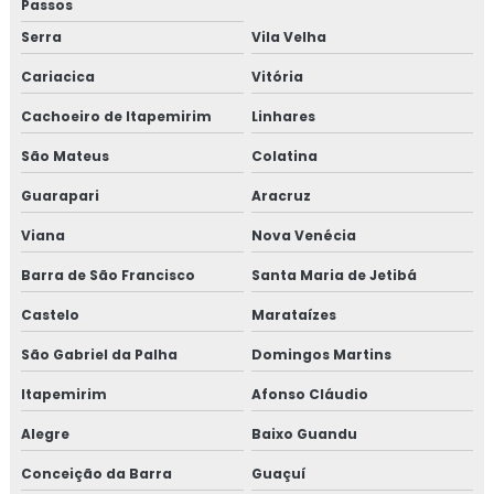
Passos
Serra
Vila Velha
Cariacica
Vitória
Cachoeiro de Itapemirim
Linhares
São Mateus
Colatina
Guarapari
Aracruz
Viana
Nova Venécia
Barra de São Francisco
Santa Maria de Jetibá
Castelo
Marataízes
São Gabriel da Palha
Domingos Martins
Itapemirim
Afonso Cláudio
Alegre
Baixo Guandu
Conceição da Barra
Guaçuí