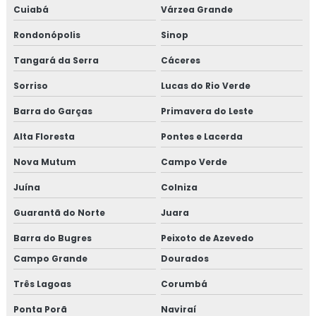
Cuiabá
Várzea Grande
Rondonópolis
Sinop
Tangará da Serra
Cáceres
Sorriso
Lucas do Rio Verde
Barra do Garças
Primavera do Leste
Alta Floresta
Pontes e Lacerda
Nova Mutum
Campo Verde
Juína
Colniza
Guarantã do Norte
Juara
Barra do Bugres
Peixoto de Azevedo
Campo Grande
Dourados
Três Lagoas
Corumbá
Ponta Porã
Naviraí