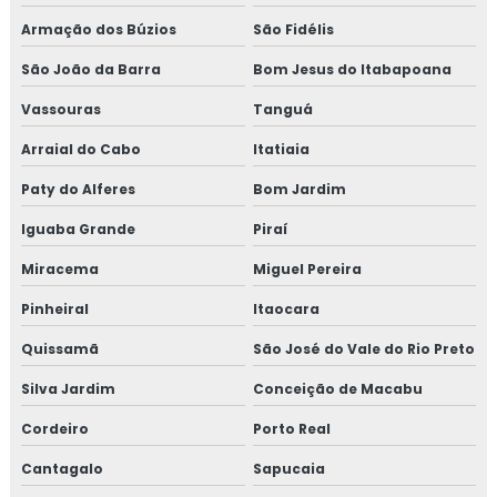
Armação dos Búzios
São Fidélis
TREINAMENTO NR34
São João da Barra
Bom Jesus do Itabapoana
TREINAMENTO NR34 ITEM TESTE DE
ESTANQUEIDADE
Vassouras
Tanguá
MANUTENÇÃO DE LINHAS PRESSURIZADAS
Arraial do Cabo
Itatiaia
EMPRESA DE MANUTENÇÃO DE LINHAS
Paty do Alferes
Bom Jardim
PRESSURIZADAS
Iguaba Grande
Piraí
REPAROS EM TUBULAÇÕES
Miracema
Miguel Pereira
EMPRESA DE REPAROS EM TUBULAÇÕES
Pinheiral
Itaocara
SERVIÇOS DE MANUTENÇÃO PREDIAL
Quissamã
São José do Vale do Rio Preto
EMPRESA DE MANUTENÇÃO PREDIAL
Silva Jardim
Conceição de Macabu
EMPRESA DE MANUTENÇÃO PREDIAL RJ
Cordeiro
Porto Real
TREINAMENTO NR10 ONLINE
Cantagalo
Sapucaia
TREINAMENTO NR10 PREÇO