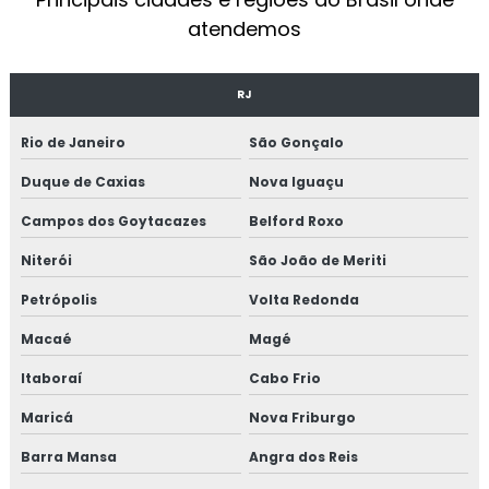
atendemos
EMPRESAS DE MANUTENÇÃO INDUSTRIAL
MANUTENÇÃO PREVENTIVA INDUSTRIAL
RJ
MANUTENÇÃO EM CALDEIRAS INDUSTRIAIS
Rio de Janeiro
São Gonçalo
EMPRESA DE MANUTENÇÃO DE MÁQUINAS
Duque de Caxias
Nova Iguaçu
INDUSTRIAIS
Campos dos Goytacazes
Belford Roxo
MANUTENÇÃO MECÂNICA INDUSTRIAL
Niterói
São João de Meriti
SERVIÇOS DE MANUTENÇÃO INDUSTRIAL
Petrópolis
Volta Redonda
TÉCNICO DE MANUTENÇÃO INDUSTRIAL
Macaé
Magé
CURSO MANUTENÇÃO INDUSTRIAL
Itaboraí
Cabo Frio
MONTAGEM DE TUBULAÇÃO
Maricá
Nova Friburgo
MONTAGEM DE TUBULAÇÃO INDUSTRIAL
Barra Mansa
Angra dos Reis
CUSTO DE MONTAGEM DE TUBULAÇÃO