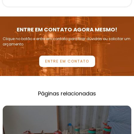
CALIBRAÇÃO DE VÁLVULAS DE SEGURANÇA
CONFORME NR13
INSPEÇÃO DE VASOS DE PRESSÃO
ENTRE EM CONTATO AGORA MESMO!
INSPEÇÃO E CALIBRAÇÃO DE VÁLVULAS DE
Clique no botão e entre em contato para tirar dúvidas ou solicitar um
ALÍVIO DE PRESSÃO
orçamento.
INSPEÇÃO PERIÓDICA DE CALDEIRAS
ENTRE EM CONTATO
INSTRUMENTAÇÃO DE PRESSÃO E CALIBRAÇÃO
LABORATÓRIOS DE CALIBRAÇÃO DE
MANÔMETROS
EMPRESAS DE CALIBRAÇÃO DE MANÔMETROS
Páginas relacionadas
LABORATÓRIOS DE CALIBRAÇÃO DE
TRANSMISSORES DE PRESSÃO
LABORATÓRIOS DE CALIBRAÇÃO DE
TRANSMISSORES DE TEMPERATURA