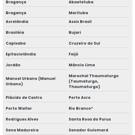
Bragança
Abaetetuba
Bragança
Marituba
Acrelândia
Assis Brasil
Brasiléia
Bujari
Capixaba
Cruzeiro do Sul
Epitaciolândia
Feijó
Jordão
Mâncio Lima
Marechal Thaumaturgo
Manoel Urbano (Manuel
(Taumaturgo,
Urbano)
Thaumaturgo)
Plácido de Castro
Porto Acre
Porto Walter
Rio Branco*
Rodrigues Alves
Santa Rosa do Purus
Sena Madureira
Senador Guiomard