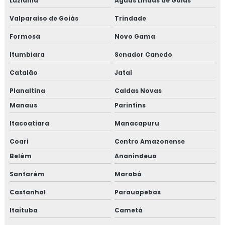
Luziânia
Águas Lindas de Goiás
Valparaíso de Goiás
Trindade
Formosa
Novo Gama
Itumbiara
Senador Canedo
Catalão
Jataí
Planaltina
Caldas Novas
Manaus
Parintins
Itacoatiara
Manacapuru
Coari
Centro Amazonense
Belém
Ananindeua
Santarém
Marabá
Castanhal
Parauapebas
Itaituba
Cametá