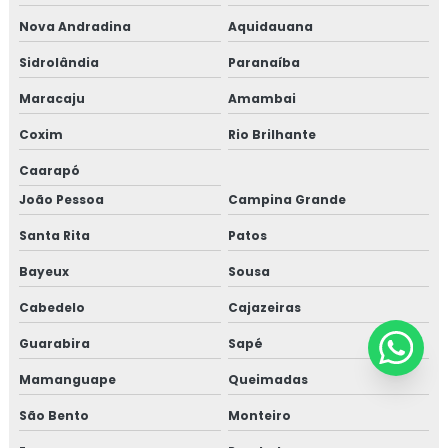
Nova Andradina
Aquidauana
Sidrolândia
Paranaíba
Maracaju
Amambai
Coxim
Rio Brilhante
Caarapó
João Pessoa
Campina Grande
Santa Rita
Patos
Bayeux
Sousa
Cabedelo
Cajazeiras
Guarabira
Sapé
Mamanguape
Queimadas
São Bento
Monteiro