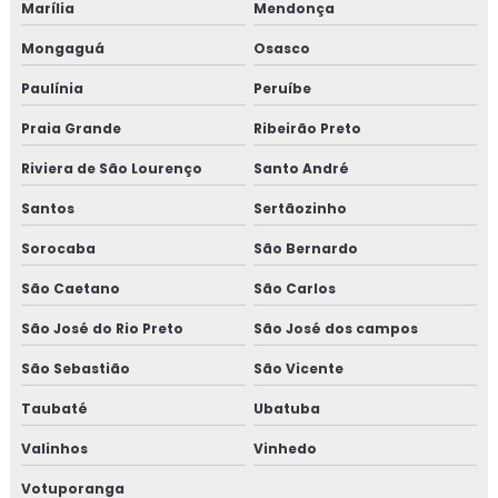
Marília
Mendonça
CURSO NR 10 EAD
Mongaguá
Osasco
TREINAMENTO DE NR 10
Paulínia
Peruíbe
TREINAMENTO NR10 BÁSICO
Praia Grande
Ribeirão Preto
CURSO NR 10 PRESENCIAL
Riviera de São Lourenço
Santo André
Santos
Sertãozinho
Sorocaba
São Bernardo
São Caetano
São Carlos
São José do Rio Preto
São José dos campos
São Sebastião
São Vicente
Taubaté
Ubatuba
Valinhos
Vinhedo
Votuporanga