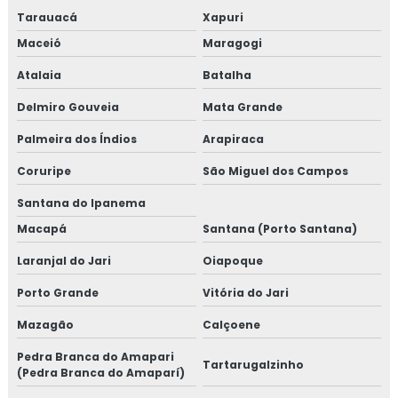
Tarauacá
Xapuri
Maceió
Maragogi
Atalaia
Batalha
Delmiro Gouveia
Mata Grande
Palmeira dos Índios
Arapiraca
Coruripe
São Miguel dos Campos
Santana do Ipanema
Macapá
Santana (Porto Santana)
Laranjal do Jari
Oiapoque
Porto Grande
Vitória do Jari
Mazagão
Calçoene
Pedra Branca do Amapari
Tartarugalzinho
(Pedra Branca do Amaparí)