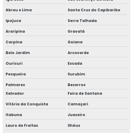
Abreu e Lima
Santa Cruz do Capibaribe
Ipojuca
Serra Talhada
Araripina
Gravatá
Carpina
Goiana
Belo Jardim
Arcoverde
Ouricuri
Escada
Pesqueira
Surubim
Palmares
Bezerros
Salvador
Feira de Santana
Vitória da Conquista
Camaçari
Itabuna
Juazeiro
Lauro de Freitas
Ilhéus