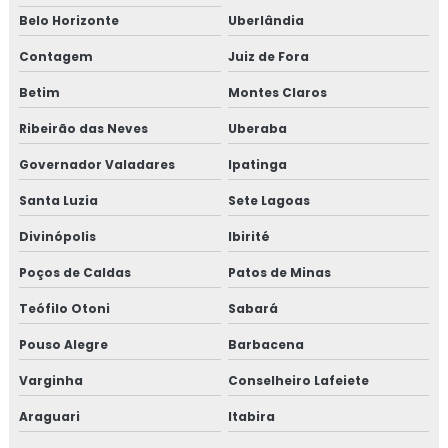
Belo Horizonte
Uberlândia
Contagem
Juiz de Fora
Betim
Montes Claros
Ribeirão das Neves
Uberaba
Governador Valadares
Ipatinga
Santa Luzia
Sete Lagoas
Divinópolis
Ibirité
Poços de Caldas
Patos de Minas
Teófilo Otoni
Sabará
Pouso Alegre
Barbacena
Varginha
Conselheiro Lafeiete
Araguari
Itabira