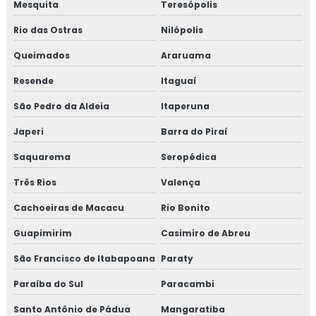
INDUSTRIAL
Mesquita
Teresópolis
Rio das Ostras
EMPRESA DE MONTAGEM DE TUBULAÇÃO
Nilópolis
INDUSTRIAL
Queimados
Araruama
MONTAGEM DE TUBULAÇÃO DE INOX
Resende
Itaguaí
PREÇO DE MONTAGEM DE TUBULAÇÃO
São Pedro da Aldeia
Itaperuna
CURSO DE MONTAGEM DE TUBULAÇÃO
Japeri
Barra do Piraí
INDUSTRIAL
Saquarema
Seropédica
TREINAMENTO NR13 VASO DE PRESSÃO
Três Rios
Valença
TREINAMENTO NR13 CALDEIRA
Cachoeiras de Macacu
Rio Bonito
TREINAMENTO NR13 TUBULAÇÃO
Guapimirim
Casimiro de Abreu
TREINAMENTO NR13 TANQUE METÁLICO
São Francisco de Itabapoana
Paraty
TREINAMENTO NR10
Paraíba do Sul
Paracambi
TREINAMENTO NR10 SEGURANÇA EM
Santo Antônio de Pádua
INSTALAÇÕES ELÉTRICAS
Mangaratiba