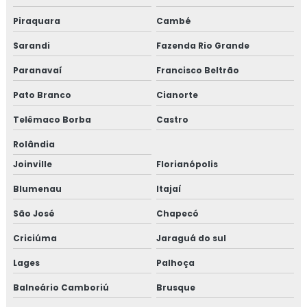
Piraquara
Cambé
Sarandi
Fazenda Rio Grande
Paranavaí
Francisco Beltrão
Pato Branco
Cianorte
Telêmaco Borba
Castro
Rolândia
Joinville
Florianópolis
Blumenau
Itajaí
São José
Chapecó
Criciúma
Jaraguá do sul
Lages
Palhoça
Balneário Camboriú
Brusque