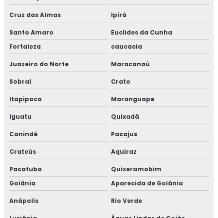
Cruz das Almas
Ipirá
Santo Amaro
Euclides da Cunha
Fortaleza
caucacia
Juazeiro do Norte
Maracanaú
Sobral
Crato
Itapipoca
Maranguape
Iguatu
Quixadá
Canindé
Pacajus
Crateús
Aquiraz
Pacatuba
Quixeramobim
Goiânia
Aparecida de Goiânia
Anápolis
Rio Verde