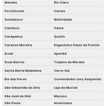
Mendes
Rio Claro
TREINAMENTO NR10 VALOR
Porciúncula
Carmo
TESTE HIDROSTÁTICO COMPRESSOR
Sumidouro
Natividade
TESTE HIDROSTÁTICO NR13
Cambuci
Italva
TESTE HIDROSTATICO VASO DE PRESSÃO
Carapebus
Quatis
TESTE HIDROSTÁTICO EM MANGUEIRAS
Cardoso Moreira
Engenheiro Paulo de Frontin
TESTE HIDROSTÁTICO COMPRESSOR DE AR
Areal
Aperibé
Duas Barras
NR13 TESTE HIDROSTATICO
Trajano de Moraes
Santa Maria Madalena
Varre-Sai
TESTE HIDROSTÁTICO TUBULAÇÃO
Rio das Flores
Comendador Levy Gasparian
TESTE DE PRESSÃO HIDROSTÁTICA
São Sebastião do Alto
Laje do Muriaé
TESTE HIDROSTATICO EM TUBULAÇÃO DE
INCENDIO
São José de Ubá
Macuco
TESTE HIDROSTÁTICO EM CALDEIRAS
São Paulo
Americana