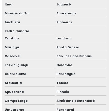
Iúna
Jaguaré
Mimoso do Sul
Sooretama
Anchieta
Pinheiros
Pedro Canário
Curitiba
Londrina
Maringá
Ponta Grossa
Cascavel
São José dos Pinhais
Foz do Iguaçu
Colombo
Guarapuava
Paranaguá
Araucária
Toledo
Apucarana
Pinhais
Campo Largo
Almirante Tamandaré
Umuarama
Paranavaí