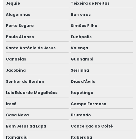
Jequié
Teixeira de Freitas
Alagoinhas
Barreiras
Porto Seguro
Simões Filho
Paulo Afonso
Eunápolis
Santo Antônio de Jesus
Valença
Candeias
Guanambi
Jacobina
Serrinha
Senhor do Bonfim
Dias d'Ávila
Luís Eduardo Magalhães
Itapetinga
Irecê
Campo Formoso
Casa Nova
Brumado
Bom Jesus da Lapa
Conceição do Coité
Itamaraju
Itaberaba