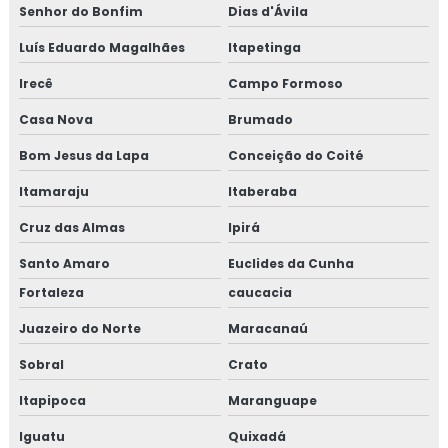
Senhor do Bonfim
Dias d'Ávila
Luís Eduardo Magalhães
Itapetinga
Irecê
Campo Formoso
Casa Nova
Brumado
Bom Jesus da Lapa
Conceição do Coité
Itamaraju
Itaberaba
Cruz das Almas
Ipirá
Santo Amaro
Euclides da Cunha
Fortaleza
caucacia
Juazeiro do Norte
Maracanaú
Sobral
Crato
Itapipoca
Maranguape
Iguatu
Quixadá