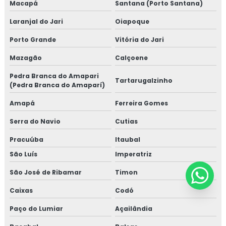
Macapá
Santana (Porto Santana)
Laranjal do Jari
Oiapoque
Porto Grande
Vitória do Jari
Mazagão
Calçoene
Pedra Branca do Amapari
Tartarugalzinho
(Pedra Branca do Amaparí)
Amapá
Ferreira Gomes
Serra do Navio
Cutias
Pracuúba
Itaubal
São Luís
Imperatriz
São José de Ribamar
Timon
Caixas
Codó
Paço do Lumiar
Açailândia