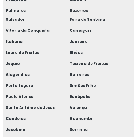
Palmares
Bezerros
Salvador
Feira de Santana
Vitória da Conquista
Camaçari
Itabuna
Juazeiro
Lauro de Freitas
Ilhéus
Jequié
Teixeira de Freitas
Alagoinhas
Barreiras
Porto Seguro
Simões Filho
Paulo Afonso
Eunápolis
Santo Antônio de Jesus
Valença
Candeias
Guanambi
Jacobina
Serrinha