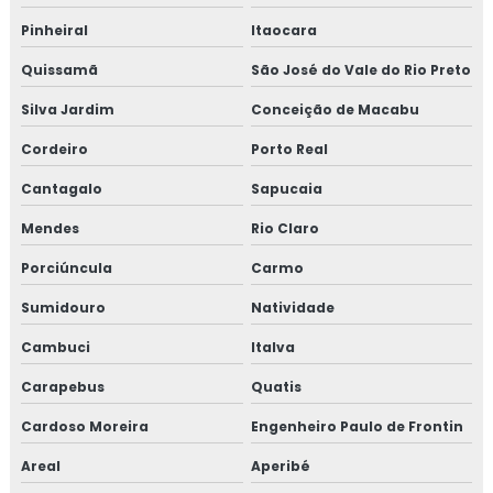
EMPRESA DE REPAROS EM TUBULAÇÕES
Pinheiral
Itaocara
SERVIÇOS DE MANUTENÇÃO PREDIAL
Quissamã
São José do Vale do Rio Preto
EMPRESA DE MANUTENÇÃO PREDIAL
Silva Jardim
Conceição de Macabu
EMPRESA DE MANUTENÇÃO PREDIAL RJ
Cordeiro
Porto Real
TREINAMENTO NR10 ONLINE
Cantagalo
Sapucaia
TREINAMENTO NR10 PREÇO
Mendes
Rio Claro
TREINAMENTO NR10 VALOR
Porciúncula
Carmo
TESTE HIDROSTÁTICO COMPRESSOR
Sumidouro
Natividade
TESTE HIDROSTÁTICO NR13
Cambuci
Italva
TESTE HIDROSTATICO VASO DE PRESSÃO
Carapebus
Quatis
TESTE HIDROSTÁTICO EM MANGUEIRAS
Cardoso Moreira
Engenheiro Paulo de Frontin
TESTE HIDROSTÁTICO COMPRESSOR DE AR
Areal
Aperibé