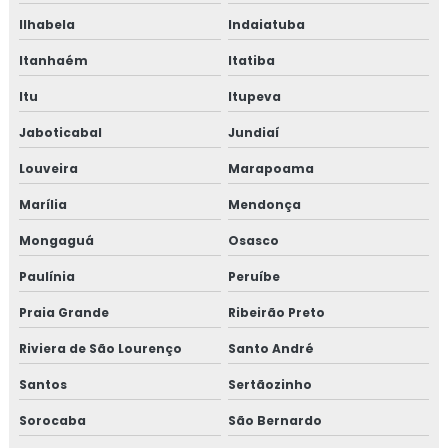
EMPRESAS QUE FAZEM TESTE DE ESTANQUEIDADE
Ilhabela
Indaiatuba
INSPEÇÃO DE ESTANQUEIDADE
Itanhaém
Itatiba
CURSO DE NR 10
Itu
Itupeva
NR 10 CURSO
Jaboticabal
Jundiaí
Louveira
Marapoama
CURSO NR 10 ONLINE
Marília
Mendonça
CURSO NR 10 EAD
Mongaguá
Osasco
TREINAMENTO DE NR 10
Paulínia
Peruíbe
TREINAMENTO NR10 BÁSICO
Praia Grande
Ribeirão Preto
CURSO NR 10 PRESENCIAL
Riviera de São Lourenço
Santo André
Santos
Sertãozinho
Sorocaba
São Bernardo