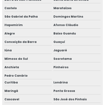
Castelo
Marataízes
São Gabriel da Palha
Domingos Martins
Itapemirim
Afonso Cláudio
Alegre
Baixo Guandu
Conceição da Barra
Guaçuí
Iúna
Jaguaré
Mimoso do Sul
Sooretama
Anchieta
Pinheiros
Pedro Canário
Curitiba
Londrina
Maringá
Ponta Grossa
Cascavel
São José dos Pinhais