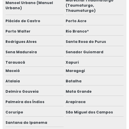
Marechal Thaumaturgo
Manoel Urbano (Manuel
(Taumaturgo,
Urbano)
Thaumaturgo)
Plácido de Castro
Porto Acre
Porto Walter
Rio Branco*
Rodrigues Alves
Santa Rosa do Purus
Sena Madureira
Senador Guiomard
Tarauacá
Xapuri
Maceió
Maragogi
Atalaia
Batalha
Delmiro Gouveia
Mata Grande
Palmeira dos Índios
Arapiraca
Coruripe
São Miguel dos Campos
Santana do Ipanema