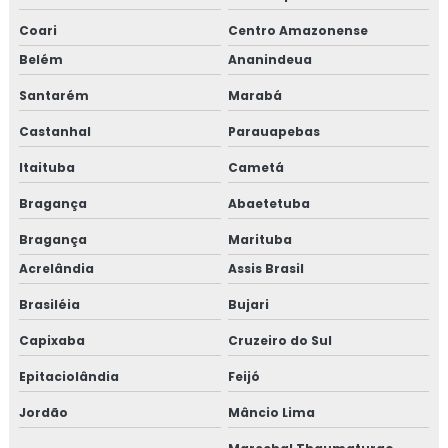
Coari
Centro Amazonense
Belém
Ananindeua
Santarém
Marabá
Castanhal
Parauapebas
Itaituba
Cametá
Bragança
Abaetetuba
Bragança
Marituba
Acrelândia
Assis Brasil
Brasiléia
Bujari
Capixaba
Cruzeiro do Sul
Epitaciolândia
Feijó
Jordão
Mâncio Lima