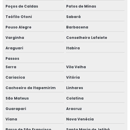
Poços de Caldas
Patos de Minas
Teófilo Otoni
Sabará
Pouso Alegre
Barbacena
Varginha
Conselheiro Lafeiete
Araguari
Itabira
Passos
Serra
Vila Velha
Cariacica
Vitória
Cachoeiro de Itapemirim
Linhares
São Mateus
Colatina
Guarapari
Aracruz
Viana
Nova Venécia
Barra de São Francisco
Santa Maria de Jetibá