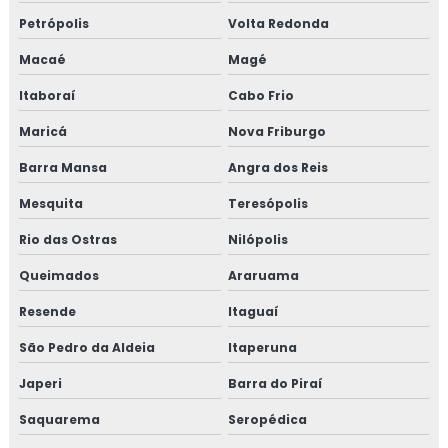
Petrópolis
Volta Redonda
TÉCNICO DE MANUTENÇÃO INDUSTRIAL
Macaé
Magé
CURSO MANUTENÇÃO INDUSTRIAL
Itaboraí
Cabo Frio
MONTAGEM DE TUBULAÇÃO
Maricá
Nova Friburgo
MONTAGEM DE TUBULAÇÃO INDUSTRIAL
Barra Mansa
Angra dos Reis
CUSTO DE MONTAGEM DE TUBULAÇÃO
INDUSTRIAL
Mesquita
Teresópolis
Rio das Ostras
EMPRESA DE MONTAGEM DE TUBULAÇÃO
Nilópolis
INDUSTRIAL
Queimados
Araruama
MONTAGEM DE TUBULAÇÃO DE INOX
Resende
Itaguaí
PREÇO DE MONTAGEM DE TUBULAÇÃO
São Pedro da Aldeia
Itaperuna
CURSO DE MONTAGEM DE TUBULAÇÃO
Japeri
Barra do Piraí
INDUSTRIAL
Saquarema
Seropédica
TREINAMENTO NR13 VASO DE PRESSÃO