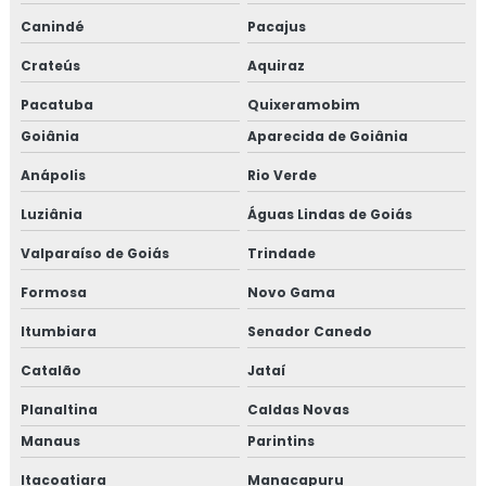
Canindé
Pacajus
Crateús
Aquiraz
Pacatuba
Quixeramobim
Goiânia
Aparecida de Goiânia
Anápolis
Rio Verde
Luziânia
Águas Lindas de Goiás
Valparaíso de Goiás
Trindade
Formosa
Novo Gama
Itumbiara
Senador Canedo
Catalão
Jataí
Planaltina
Caldas Novas
Manaus
Parintins
Itacoatiara
Manacapuru