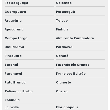
Foz do Iguaçu
Colombo
Guarapuava
Paranaguá
Araucária
Toledo
Apucarana
Pinhais
Campo Largo
Almirante Tamandaré
Umuarama
Paranavaí
Piraquara
Cambé
Sarandi
Fazenda Rio Grande
Paranavaí
Francisco Beltrão
Pato Branco
Cianorte
Telêmaco Borba
Castro
Rolândia
Joinville
Florianópolis