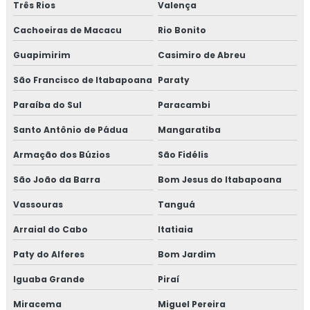
Três Rios
Valença
TREINAMENTO NR13 CALDEIRA
Cachoeiras de Macacu
Rio Bonito
TREINAMENTO NR13 TUBULAÇÃO
Guapimirim
Casimiro de Abreu
TREINAMENTO NR13 TANQUE METÁLICO
São Francisco de Itabapoana
Paraty
TREINAMENTO NR10
Paraíba do Sul
Paracambi
TREINAMENTO NR10 SEGURANÇA EM
Santo Antônio de Pádua
INSTALAÇÕES ELÉTRICAS
Mangaratiba
Armação dos Búzios
São Fidélis
TREINAMENTO NR34
São João da Barra
Bom Jesus do Itabapoana
TREINAMENTO NR34 ITEM TESTE DE
ESTANQUEIDADE
Vassouras
Tanguá
MANUTENÇÃO DE LINHAS PRESSURIZADAS
Arraial do Cabo
Itatiaia
EMPRESA DE MANUTENÇÃO DE LINHAS
Paty do Alferes
Bom Jardim
PRESSURIZADAS
Iguaba Grande
Piraí
REPAROS EM TUBULAÇÕES
Miracema
Miguel Pereira