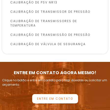
CALIBRAÇÃO DE PSV NR13
CALIBRAÇÃO DE TRANSMISSOR DE PRESSÃO
CALIBRAÇÃO DE TRANSMISSORES DE
TEMPERATURA
CALIBRAÇÃO DE TRANSMISSÃO DE PRESSÃO
CALIBRAÇÃO DE VÁLVULA DE SEGURANÇA
CALIBRAÇÃO DE VÁLVULAS DE SEGURANÇA
CONFORME NR13
INSPEÇÃO DE VASOS DE PRESSÃO
ENTRE EM CONTATO AGORA MESMO!
INSPEÇÃO E CALIBRAÇÃO DE VÁLVULAS DE
Clique no botão e entre em contato para tirar dúvidas ou solicitar um
ALÍVIO DE PRESSÃO
orçamento.
INSPEÇÃO PERIÓDICA DE CALDEIRAS
ENTRE EM CONTATO
INSTRUMENTAÇÃO DE PRESSÃO E CALIBRAÇÃO
LABORATÓRIOS DE CALIBRAÇÃO DE