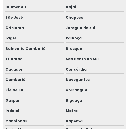
Blumenau
Itajaí
São José
Chapecó
Criciúma
Jaraguá do sul
Lages
Palhoça
Balneário Camboriú
Brusque
Tubarão
São Bento do Sul
Caçador
Concórdia
Camboriú
Navegantes
Rio do Sul
Araranguá
Gaspar
Biguaçu
Indaial
Mafra
Canoinhas
Itapema