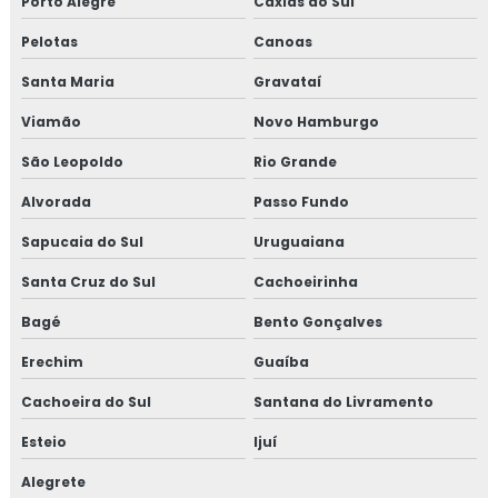
Porto Alegre
Caxias do Sul
Pelotas
Canoas
Santa Maria
Gravataí
Viamão
Novo Hamburgo
São Leopoldo
Rio Grande
Alvorada
Passo Fundo
Sapucaia do Sul
Uruguaiana
Santa Cruz do Sul
Cachoeirinha
Bagé
Bento Gonçalves
Erechim
Guaíba
Cachoeira do Sul
Santana do Livramento
Esteio
Ijuí
Alegrete