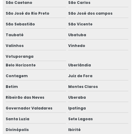
São Caetano
São Carlos
São José do Rio Preto
São José dos campos
São Sebastião
São Vicente
Taubaté
Ubatuba
Valinhos
Vinhedo
Votuporanga
Belo Horizonte
Uberlândia
Contagem
Juiz de Fora
Betim
Montes Claros
Ribeirão das Neves
Uberaba
Governador Valadares
Ipatinga
Santa Luzia
Sete Lagoas
Divinópolis
Ibirité