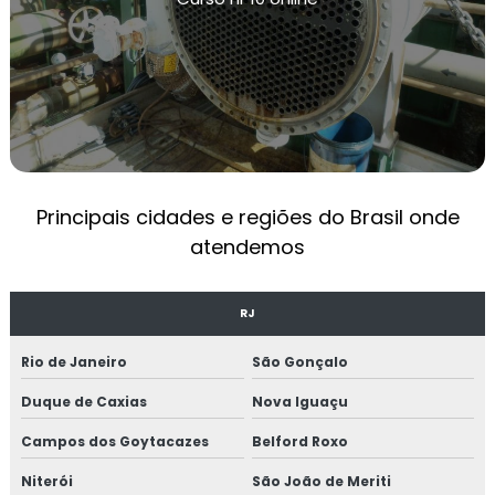
LAUDO DE TESTE DE ESTANQUEIDADE
TESTE DE ESTANQUEIDADE EM CALDEIRAS
TREINAMENTOS NR13
TREINAMENTO OPERADOR DE CALDEIRA NR13
NR 13 TREINAMENTO
Principais cidades e regiões do Brasil onde
OPERADOR DE CALDEIRA NR13
atendemos
EMPRESAS DE MANUTENÇÃO INDUSTRIAL
MANUTENÇÃO PREVENTIVA INDUSTRIAL
RJ
MANUTENÇÃO EM CALDEIRAS INDUSTRIAIS
Rio de Janeiro
São Gonçalo
EMPRESA DE MANUTENÇÃO DE MÁQUINAS
Duque de Caxias
Nova Iguaçu
INDUSTRIAIS
Campos dos Goytacazes
Belford Roxo
MANUTENÇÃO MECÂNICA INDUSTRIAL
Niterói
São João de Meriti
SERVIÇOS DE MANUTENÇÃO INDUSTRIAL