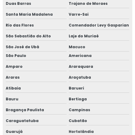
Duas Barras
NR13 TESTE HIDROSTATICO
Trajano de Moraes
Santa Maria Madalena
Varre-Sai
TESTE HIDROSTÁTICO TUBULAÇÃO
Rio das Flores
Comendador Levy Gasparian
TESTE DE PRESSÃO HIDROSTÁTICA
São Sebastião do Alto
Laje do Muriaé
TESTE HIDROSTATICO EM TUBULAÇÃO DE
INCENDIO
São José de Ubá
Macuco
TESTE HIDROSTÁTICO EM CALDEIRAS
São Paulo
Americana
TESTE HIDROSTÁTICO EM TUBULAÇÕES DE ÁGUA
Amparo
Araraquara
Araras
Araçatuba
LAUDO DE ESTANQUEIDADE
Atibaia
Barueri
TESTE DE ESTANQUEIDADE ÁGUA
Bauru
Bertioga
TESTE DE ESTANQUEIDADE EM TANQUES
Bragança Paulista
Campinas
TESTE DE VAZAMENTO DE GÁS
Caraguatatuba
Cubatão
TESTE DE ESTANQUEIDADE EM TUBULAÇÃO DE
GÁS
Guarujá
Hortolândia