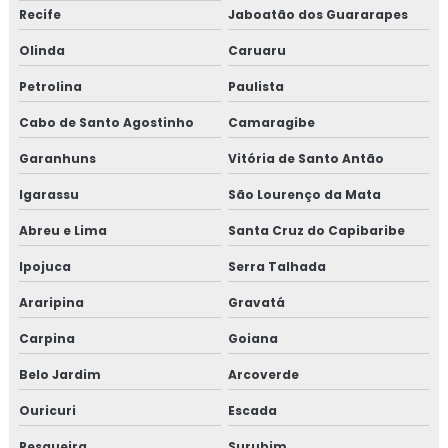
Recife
Jaboatão dos Guararapes
Olinda
Caruaru
Petrolina
Paulista
Cabo de Santo Agostinho
Camaragibe
Garanhuns
Vitória de Santo Antão
Igarassu
São Lourenço da Mata
Abreu e Lima
Santa Cruz do Capibaribe
Ipojuca
Serra Talhada
Araripina
Gravatá
Carpina
Goiana
Belo Jardim
Arcoverde
Ouricuri
Escada
Pesqueira
Surubim