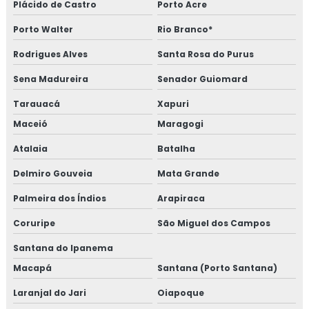
Plácido de Castro
Porto Acre
Porto Walter
Rio Branco*
Rodrigues Alves
Santa Rosa do Purus
Sena Madureira
Senador Guiomard
Tarauacá
Xapuri
Maceió
Maragogi
Atalaia
Batalha
Delmiro Gouveia
Mata Grande
Palmeira dos Índios
Arapiraca
Coruripe
São Miguel dos Campos
Santana do Ipanema
Macapá
Santana (Porto Santana)
Laranjal do Jari
Oiapoque