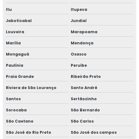
CURSO DE NR 10
Itu
Itupeva
NR 10 CURSO
Jaboticabal
Jundiaí
Louveira
Marapoama
CURSO NR 10 ONLINE
Marília
Mendonça
CURSO NR 10 EAD
Mongaguá
Osasco
TREINAMENTO DE NR 10
Paulínia
Peruíbe
TREINAMENTO NR10 BÁSICO
Praia Grande
Ribeirão Preto
CURSO NR 10 PRESENCIAL
Riviera de São Lourenço
Santo André
Santos
Sertãozinho
Sorocaba
São Bernardo
São Caetano
São Carlos
São José do Rio Preto
São José dos campos