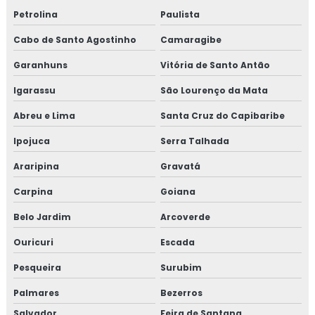
Petrolina
Paulista
Cabo de Santo Agostinho
Camaragibe
Garanhuns
Vitória de Santo Antão
Igarassu
São Lourenço da Mata
Abreu e Lima
Santa Cruz do Capibaribe
Ipojuca
Serra Talhada
Araripina
Gravatá
Carpina
Goiana
Belo Jardim
Arcoverde
Ouricuri
Escada
Pesqueira
Surubim
Palmares
Bezerros
Salvador
Feira de Santana