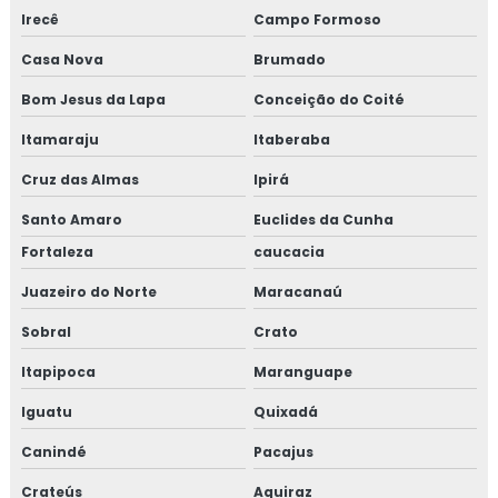
Irecê
Campo Formoso
Casa Nova
Brumado
Bom Jesus da Lapa
Conceição do Coité
Itamaraju
Itaberaba
Cruz das Almas
Ipirá
Santo Amaro
Euclides da Cunha
Fortaleza
caucacia
Juazeiro do Norte
Maracanaú
Sobral
Crato
Itapipoca
Maranguape
Iguatu
Quixadá
Canindé
Pacajus
Crateús
Aquiraz