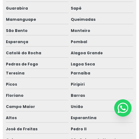
Guarabira
Sapé
Mamanguape
Queimadas
São Bento
Monteiro
Esperança
Pombal
Catolé do Rocha
Alagoa Grande
Pedras de Fogo
Lagoa Seca
Teresina
Parnaíba
Picos
Piripiri
Floriano
Barras
Campo Maior
União
Altos
Esperantina
José de Freitas
Pedro II