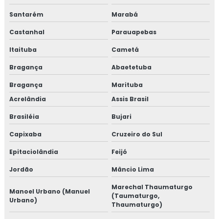
Santarém
Marabá
Castanhal
Parauapebas
Itaituba
Cametá
Bragança
Abaetetuba
Bragança
Marituba
Acrelândia
Assis Brasil
Brasiléia
Bujari
Capixaba
Cruzeiro do Sul
Epitaciolândia
Feijó
Jordão
Mâncio Lima
Marechal Thaumaturgo
Manoel Urbano (Manuel
(Taumaturgo,
Urbano)
Thaumaturgo)