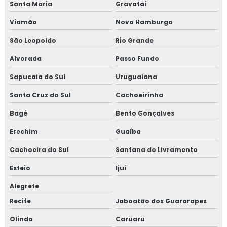
Santa Maria
Gravataí
Viamão
Novo Hamburgo
São Leopoldo
Rio Grande
Alvorada
Passo Fundo
Sapucaia do Sul
Uruguaiana
Santa Cruz do Sul
Cachoeirinha
Bagé
Bento Gonçalves
Erechim
Guaíba
Cachoeira do Sul
Santana do Livramento
Esteio
Ijuí
Alegrete
Recife
Jaboatão dos Guararapes
Olinda
Caruaru