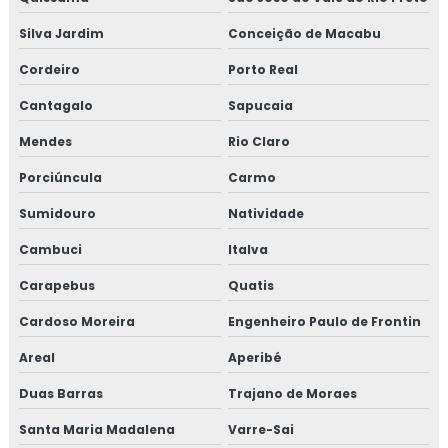
EMPRESA DE MANUTENÇÃO PREDIAL
Silva Jardim
Conceição de Macabu
EMPRESA DE MANUTENÇÃO PREDIAL RJ
Cordeiro
Porto Real
TREINAMENTO NR10 ONLINE
Cantagalo
Sapucaia
TREINAMENTO NR10 PREÇO
Mendes
Rio Claro
TREINAMENTO NR10 VALOR
Porciúncula
Carmo
TESTE HIDROSTÁTICO COMPRESSOR
Sumidouro
Natividade
TESTE HIDROSTÁTICO NR13
Cambuci
Italva
TESTE HIDROSTATICO VASO DE PRESSÃO
Carapebus
Quatis
TESTE HIDROSTÁTICO EM MANGUEIRAS
Cardoso Moreira
Engenheiro Paulo de Frontin
TESTE HIDROSTÁTICO COMPRESSOR DE AR
Areal
Aperibé
Duas Barras
NR13 TESTE HIDROSTATICO
Trajano de Moraes
Santa Maria Madalena
Varre-Sai
TESTE HIDROSTÁTICO TUBULAÇÃO