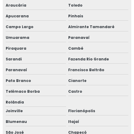
Araucária
Toledo
Apucarana
Pinhais
Campo Largo
Almirante Tamandaré
Umuarama
Paranavaí
Piraquara
Cambé
Sarandi
Fazenda Rio Grande
Paranavaí
Francisco Beltrão
Pato Branco
Cianorte
Telêmaco Borba
Castro
Rolândia
Joinville
Florianópolis
Blumenau
Itajaí
São José
Chapecó