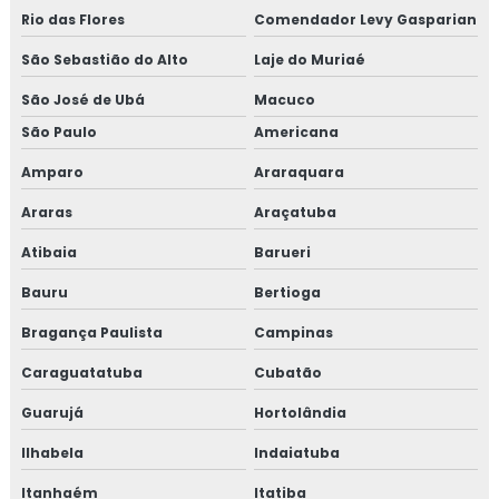
Rio das Flores
Comendador Levy Gasparian
TESTE DE PRESSÃO HIDROSTÁTICA
São Sebastião do Alto
Laje do Muriaé
TESTE HIDROSTATICO EM TUBULAÇÃO DE
INCENDIO
São José de Ubá
Macuco
TESTE HIDROSTÁTICO EM CALDEIRAS
São Paulo
Americana
TESTE HIDROSTÁTICO EM TUBULAÇÕES DE ÁGUA
Amparo
Araraquara
Araras
Araçatuba
LAUDO DE ESTANQUEIDADE
Atibaia
Barueri
TESTE DE ESTANQUEIDADE ÁGUA
Bauru
Bertioga
TESTE DE ESTANQUEIDADE EM TANQUES
Bragança Paulista
Campinas
TESTE DE VAZAMENTO DE GÁS
Caraguatatuba
Cubatão
TESTE DE ESTANQUEIDADE EM TUBULAÇÃO DE
GÁS
Guarujá
Hortolândia
EMPRESAS QUE FAZEM TESTE DE ESTANQUEIDADE
Ilhabela
Indaiatuba
INSPEÇÃO DE ESTANQUEIDADE
Itanhaém
Itatiba