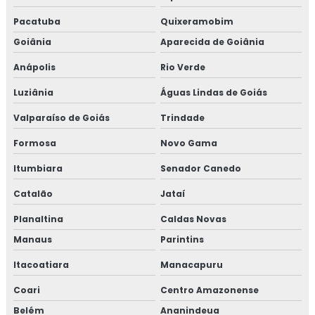
Pacatuba
Quixeramobim
Goiânia
Aparecida de Goiânia
Anápolis
Rio Verde
Luziânia
Águas Lindas de Goiás
Valparaíso de Goiás
Trindade
Formosa
Novo Gama
Itumbiara
Senador Canedo
Catalão
Jataí
Planaltina
Caldas Novas
Manaus
Parintins
Itacoatiara
Manacapuru
Coari
Centro Amazonense
Belém
Ananindeua