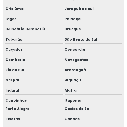
Criciúma
Jaraguá do sul
Lages
Palhoça
Balneário Camboriú
Brusque
Tubarão
São Bento do Sul
Caçador
Concórdia
Camboriú
Navegantes
Rio do Sul
Araranguá
Gaspar
Biguaçu
Indaial
Mafra
Canoinhas
Itapema
Porto Alegre
Caxias do Sul
Pelotas
Canoas