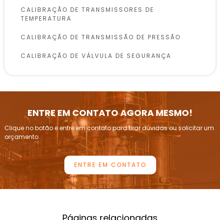
CALIBRAÇÃO DE TRANSMISSORES DE
TEMPERATURA
CALIBRAÇÃO DE TRANSMISSÃO DE PRESSÃO
CALIBRAÇÃO DE VÁLVULA DE SEGURANÇA
CALIBRAÇÃO DE VÁLVULAS DE SEGURANÇA
CONFORME NR13
INSPEÇÃO DE VASOS DE PRESSÃO
ENTRE EM CONTATO AGORA MESMO!
INSPEÇÃO E CALIBRAÇÃO DE VÁLVULAS DE
Clique no botão e entre em contato para tirar dúvidas ou solicitar um
ALÍVIO DE PRESSÃO
orçamento.
INSPEÇÃO PERIÓDICA DE CALDEIRAS
ENTRE EM CONTATO
INSTRUMENTAÇÃO DE PRESSÃO E CALIBRAÇÃO
LABORATÓRIOS DE CALIBRAÇÃO DE
MANÔMETROS
EMPRESAS DE CALIBRAÇÃO DE MANÔMETROS
Páginas relacionadas