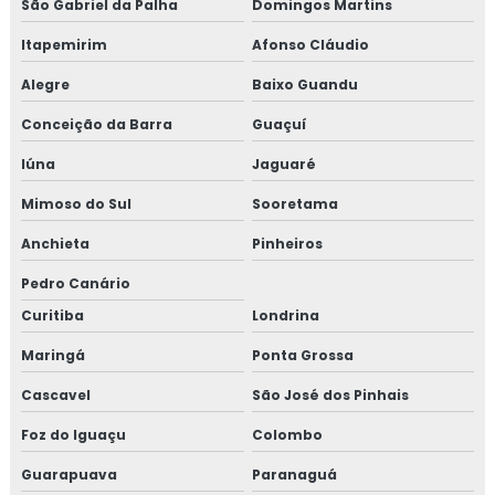
São Gabriel da Palha
Domingos Martins
Itapemirim
Afonso Cláudio
Alegre
Baixo Guandu
Conceição da Barra
Guaçuí
Iúna
Jaguaré
Mimoso do Sul
Sooretama
Anchieta
Pinheiros
Pedro Canário
Curitiba
Londrina
Maringá
Ponta Grossa
Cascavel
São José dos Pinhais
Foz do Iguaçu
Colombo
Guarapuava
Paranaguá