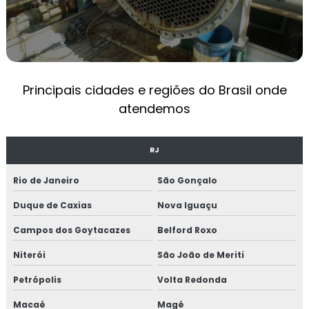
TREINAMENTOS NR13
TREINAMENTO OPERADOR DE CALDEIRA NR13
NR 13 TREINAMENTO
Principais cidades e regiões do Brasil onde
OPERADOR DE CALDEIRA NR13
atendemos
EMPRESAS DE MANUTENÇÃO INDUSTRIAL
MANUTENÇÃO PREVENTIVA INDUSTRIAL
RJ
MANUTENÇÃO EM CALDEIRAS INDUSTRIAIS
Rio de Janeiro
São Gonçalo
EMPRESA DE MANUTENÇÃO DE MÁQUINAS
Duque de Caxias
Nova Iguaçu
INDUSTRIAIS
Campos dos Goytacazes
Belford Roxo
MANUTENÇÃO MECÂNICA INDUSTRIAL
Niterói
São João de Meriti
SERVIÇOS DE MANUTENÇÃO INDUSTRIAL
Petrópolis
Volta Redonda
TÉCNICO DE MANUTENÇÃO INDUSTRIAL
Macaé
Magé