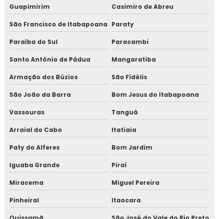
Guapimirim
Casimiro de Abreu
TREINAMENTO NR13 TANQUE METÁLICO
São Francisco de Itabapoana
Paraty
TREINAMENTO NR10
Paraíba do Sul
Paracambi
TREINAMENTO NR10 SEGURANÇA EM
Santo Antônio de Pádua
INSTALAÇÕES ELÉTRICAS
Mangaratiba
Armação dos Búzios
São Fidélis
TREINAMENTO NR34
São João da Barra
Bom Jesus do Itabapoana
TREINAMENTO NR34 ITEM TESTE DE
ESTANQUEIDADE
Vassouras
Tanguá
MANUTENÇÃO DE LINHAS PRESSURIZADAS
Arraial do Cabo
Itatiaia
EMPRESA DE MANUTENÇÃO DE LINHAS
Paty do Alferes
Bom Jardim
PRESSURIZADAS
Iguaba Grande
Piraí
REPAROS EM TUBULAÇÕES
Miracema
Miguel Pereira
EMPRESA DE REPAROS EM TUBULAÇÕES
Pinheiral
Itaocara
SERVIÇOS DE MANUTENÇÃO PREDIAL
Quissamã
São José do Vale do Rio Preto