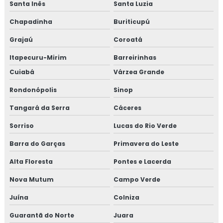
Santa Inês
Santa Luzia
Chapadinha
Buriticupú
Grajaú
Coroatá
Itapecuru-Mirim
Barreirinhas
Cuiabá
Várzea Grande
Rondonópolis
Sinop
Tangará da Serra
Cáceres
Sorriso
Lucas do Rio Verde
Barra do Garças
Primavera do Leste
Alta Floresta
Pontes e Lacerda
Nova Mutum
Campo Verde
Juína
Colniza
Guarantã do Norte
Juara