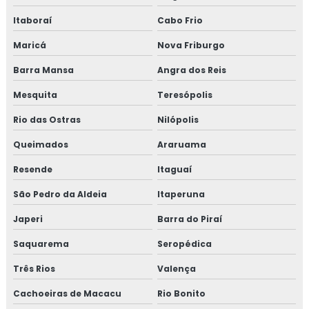
CURSO MANUTENÇÃO INDUSTRIAL
Itaboraí
Cabo Frio
MONTAGEM DE TUBULAÇÃO
Maricá
Nova Friburgo
MONTAGEM DE TUBULAÇÃO INDUSTRIAL
Barra Mansa
Angra dos Reis
CUSTO DE MONTAGEM DE TUBULAÇÃO
INDUSTRIAL
Mesquita
Teresópolis
Rio das Ostras
EMPRESA DE MONTAGEM DE TUBULAÇÃO
Nilópolis
INDUSTRIAL
Queimados
Araruama
MONTAGEM DE TUBULAÇÃO DE INOX
Resende
Itaguaí
PREÇO DE MONTAGEM DE TUBULAÇÃO
São Pedro da Aldeia
Itaperuna
CURSO DE MONTAGEM DE TUBULAÇÃO
Japeri
Barra do Piraí
INDUSTRIAL
Saquarema
Seropédica
TREINAMENTO NR13 VASO DE PRESSÃO
Três Rios
Valença
TREINAMENTO NR13 CALDEIRA
Cachoeiras de Macacu
Rio Bonito
TREINAMENTO NR13 TUBULAÇÃO