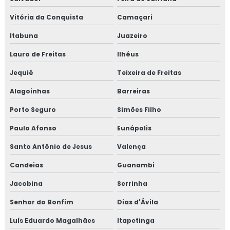
Vitória da Conquista
Camaçari
Itabuna
Juazeiro
Lauro de Freitas
Ilhéus
Jequié
Teixeira de Freitas
Alagoinhas
Barreiras
Porto Seguro
Simões Filho
Paulo Afonso
Eunápolis
Santo Antônio de Jesus
Valença
Candeias
Guanambi
Jacobina
Serrinha
Senhor do Bonfim
Dias d'Ávila
Luís Eduardo Magalhães
Itapetinga