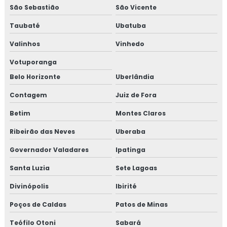
São Sebastião
São Vicente
Taubaté
Ubatuba
Valinhos
Vinhedo
Votuporanga
Belo Horizonte
Uberlândia
Contagem
Juiz de Fora
Betim
Montes Claros
Ribeirão das Neves
Uberaba
Governador Valadares
Ipatinga
Santa Luzia
Sete Lagoas
Divinópolis
Ibirité
Poços de Caldas
Patos de Minas
Teófilo Otoni
Sabará