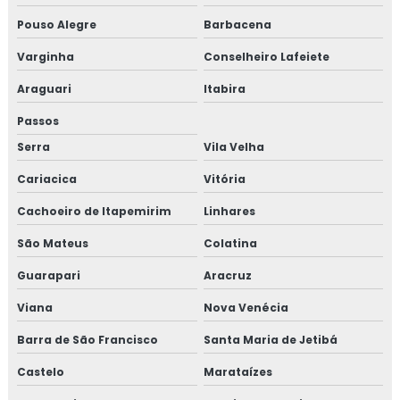
Pouso Alegre
Barbacena
Varginha
Conselheiro Lafeiete
Araguari
Itabira
Passos
Serra
Vila Velha
Cariacica
Vitória
Cachoeiro de Itapemirim
Linhares
São Mateus
Colatina
Guarapari
Aracruz
Viana
Nova Venécia
Barra de São Francisco
Santa Maria de Jetibá
Castelo
Marataízes