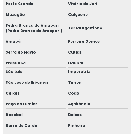
Porto Grande
Vitória do Jari
Mazagão
Calçoene
Pedra Branca do Amapari
Tartarugalzinho
(Pedra Branca do Amaparí)
Amapá
Ferreira Gomes
Serra do Navio
Cutias
Pracuúba
Itaubal
São Luís
Imperatriz
São José de Ribamar
Timon
Caixas
Codó
Paço do Lumiar
Açailândia
Bacabal
Balsas
Barra do Corda
Pinheiro