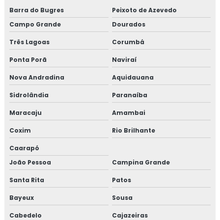
Barra do Bugres
Peixoto de Azevedo
Campo Grande
Dourados
Três Lagoas
Corumbá
Ponta Porã
Naviraí
Nova Andradina
Aquidauana
Sidrolândia
Paranaíba
Maracaju
Amambai
Coxim
Rio Brilhante
Caarapó
João Pessoa
Campina Grande
Santa Rita
Patos
Bayeux
Sousa
Cabedelo
Cajazeiras