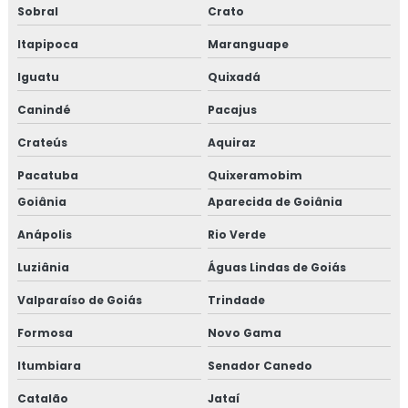
Sobral
Crato
Itapipoca
Maranguape
Iguatu
Quixadá
Canindé
Pacajus
Crateús
Aquiraz
Pacatuba
Quixeramobim
Goiânia
Aparecida de Goiânia
Anápolis
Rio Verde
Luziânia
Águas Lindas de Goiás
Valparaíso de Goiás
Trindade
Formosa
Novo Gama
Itumbiara
Senador Canedo
Catalão
Jataí