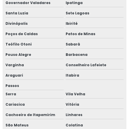
Governador Valadares
Ipatinga
Santa Luzia
Sete Lagoas
Divinópolis
Ibirité
Poços de Caldas
Patos de Minas
Teófilo Otoni
Sabará
Pouso Alegre
Barbacena
Varginha
Conselheiro Lafeiete
Araguari
Itabira
Passos
Serra
Vila Velha
Cariacica
Vitória
Cachoeiro de Itapemirim
Linhares
São Mateus
Colatina