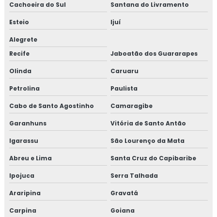
Cachoeira do Sul
Santana do Livramento
Esteio
Ijuí
Alegrete
Recife
Jaboatão dos Guararapes
Olinda
Caruaru
Petrolina
Paulista
Cabo de Santo Agostinho
Camaragibe
Garanhuns
Vitória de Santo Antão
Igarassu
São Lourenço da Mata
Abreu e Lima
Santa Cruz do Capibaribe
Ipojuca
Serra Talhada
Araripina
Gravatá
Carpina
Goiana