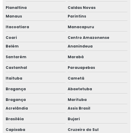
Planaltina
Caldas Novas
Manaus
Parintins
Itacoatiara
Manacapuru
Coari
Centro Amazonense
Belém
Ananindeua
Santarém
Marabá
Castanhal
Parauapebas
Itaituba
Cametá
Bragança
Abaetetuba
Bragança
Marituba
Acrelândia
Assis Brasil
Brasiléia
Bujari
Capixaba
Cruzeiro do Sul