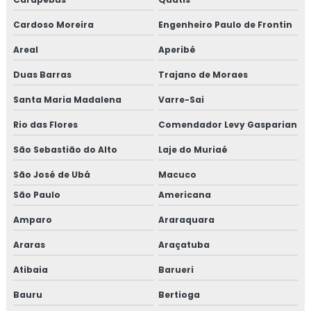
TESTE HIDROSTÁTICO EM MANGUEIRAS
Cardoso Moreira
Engenheiro Paulo de Frontin
TESTE HIDROSTÁTICO COMPRESSOR DE AR
Areal
Aperibé
Duas Barras
NR13 TESTE HIDROSTATICO
Trajano de Moraes
Santa Maria Madalena
Varre-Sai
TESTE HIDROSTÁTICO TUBULAÇÃO
Rio das Flores
Comendador Levy Gasparian
TESTE DE PRESSÃO HIDROSTÁTICA
São Sebastião do Alto
Laje do Muriaé
TESTE HIDROSTATICO EM TUBULAÇÃO DE
INCENDIO
São José de Ubá
Macuco
TESTE HIDROSTÁTICO EM CALDEIRAS
São Paulo
Americana
TESTE HIDROSTÁTICO EM TUBULAÇÕES DE ÁGUA
Amparo
Araraquara
Araras
Araçatuba
LAUDO DE ESTANQUEIDADE
Atibaia
Barueri
TESTE DE ESTANQUEIDADE ÁGUA
Bauru
Bertioga
TESTE DE ESTANQUEIDADE EM TANQUES