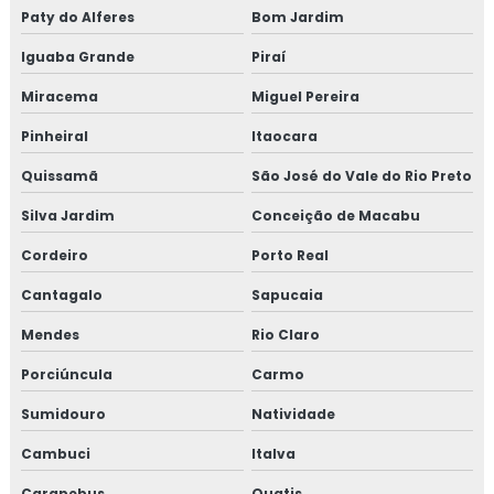
EMPRESA DE MANUTENÇÃO DE LINHAS
Paty do Alferes
Bom Jardim
PRESSURIZADAS
Iguaba Grande
Piraí
REPAROS EM TUBULAÇÕES
Miracema
Miguel Pereira
EMPRESA DE REPAROS EM TUBULAÇÕES
Pinheiral
Itaocara
SERVIÇOS DE MANUTENÇÃO PREDIAL
Quissamã
São José do Vale do Rio Preto
EMPRESA DE MANUTENÇÃO PREDIAL
Silva Jardim
Conceição de Macabu
EMPRESA DE MANUTENÇÃO PREDIAL RJ
Cordeiro
Porto Real
TREINAMENTO NR10 ONLINE
Cantagalo
Sapucaia
TREINAMENTO NR10 PREÇO
Mendes
Rio Claro
TREINAMENTO NR10 VALOR
Porciúncula
Carmo
TESTE HIDROSTÁTICO COMPRESSOR
Sumidouro
Natividade
TESTE HIDROSTÁTICO NR13
Cambuci
Italva
TESTE HIDROSTATICO VASO DE PRESSÃO
Carapebus
Quatis