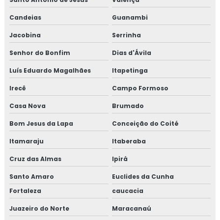
Candeias
Guanambi
Jacobina
Serrinha
Senhor do Bonfim
Dias d'Ávila
Luís Eduardo Magalhães
Itapetinga
Irecê
Campo Formoso
Casa Nova
Brumado
Bom Jesus da Lapa
Conceição do Coité
Itamaraju
Itaberaba
Cruz das Almas
Ipirá
Santo Amaro
Euclides da Cunha
Fortaleza
caucacia
Juazeiro do Norte
Maracanaú