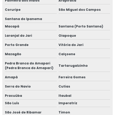
Palmeira dos Índios
Arapiraca
Coruripe
São Miguel dos Campos
Santana do Ipanema
Macapá
Santana (Porto Santana)
Laranjal do Jari
Oiapoque
Porto Grande
Vitória do Jari
Mazagão
Calçoene
Pedra Branca do Amapari
Tartarugalzinho
(Pedra Branca do Amaparí)
Amapá
Ferreira Gomes
Serra do Navio
Cutias
Pracuúba
Itaubal
São Luís
Imperatriz
São José de Ribamar
Timon