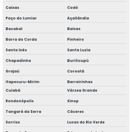
Caixas
Codó
Paço do Lumiar
Açailândia
Bacabal
Balsas
Barra do Corda
Pinheiro
Santa Inês
Santa Luzia
Chapadinha
Buriticupú
Grajaú
Coroatá
Itapecuru-Mirim
Barreirinhas
Cuiabá
Várzea Grande
Rondonópolis
Sinop
Tangará da Serra
Cáceres
Sorriso
Lucas do Rio Verde