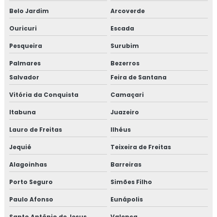
Belo Jardim
Arcoverde
Ouricuri
Escada
Pesqueira
Surubim
Palmares
Bezerros
Salvador
Feira de Santana
Vitória da Conquista
Camaçari
Itabuna
Juazeiro
Lauro de Freitas
Ilhéus
Jequié
Teixeira de Freitas
Alagoinhas
Barreiras
Porto Seguro
Simões Filho
Paulo Afonso
Eunápolis
Santo Antônio de Jesus
Valença