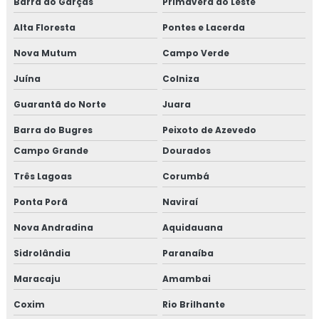
Barra do Garças
Primavera do Leste
Alta Floresta
Pontes e Lacerda
Nova Mutum
Campo Verde
Juína
Colniza
Guarantã do Norte
Juara
Barra do Bugres
Peixoto de Azevedo
Campo Grande
Dourados
Três Lagoas
Corumbá
Ponta Porã
Naviraí
Nova Andradina
Aquidauana
Sidrolândia
Paranaíba
Maracaju
Amambai
Coxim
Rio Brilhante