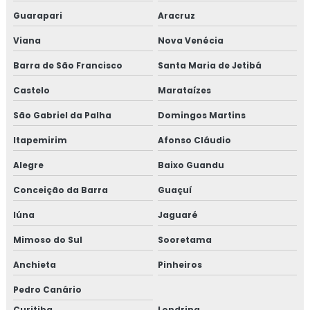
Guarapari
Aracruz
Viana
Nova Venécia
Barra de São Francisco
Santa Maria de Jetibá
Castelo
Marataízes
São Gabriel da Palha
Domingos Martins
Itapemirim
Afonso Cláudio
Alegre
Baixo Guandu
Conceição da Barra
Guaçuí
Iúna
Jaguaré
Mimoso do Sul
Sooretama
Anchieta
Pinheiros
Pedro Canário
Curitiba
Londrina