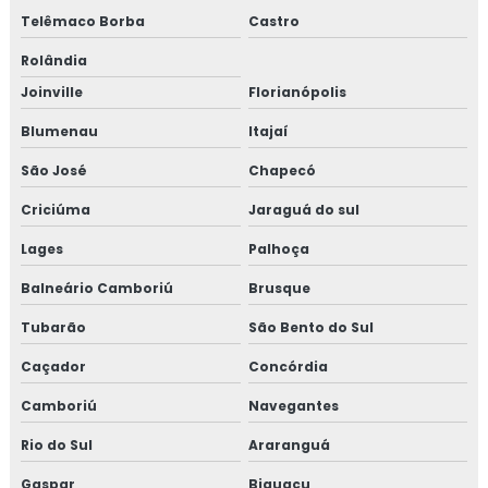
Telêmaco Borba
Castro
Rolândia
Joinville
Florianópolis
Blumenau
Itajaí
São José
Chapecó
Criciúma
Jaraguá do sul
Lages
Palhoça
Balneário Camboriú
Brusque
Tubarão
São Bento do Sul
Caçador
Concórdia
Camboriú
Navegantes
Rio do Sul
Araranguá
Gaspar
Biguaçu