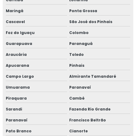
Maringá
Ponta Grossa
Cascavel
São José dos Pinhais
Foz do Iguaçu
Colombo
Guarapuava
Paranaguá
Araucária
Toledo
Apucarana
Pinhais
Campo Largo
Almirante Tamandaré
Umuarama
Paranavaí
Piraquara
Cambé
Sarandi
Fazenda Rio Grande
Paranavaí
Francisco Beltrão
Pato Branco
Cianorte