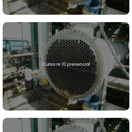
CONFORME NR13
SISTEMAS DE CONTENÇÃO DE VAZAMENTOS
TESTE HIDROSTÁTICO
INSPEÇÃO NR13
NR13 VASOS DE PRESSÃO
INSPEÇÃO VASOS DE PRESSÃO NR13
Curso nr 10 presencial
CALIBRAÇÃO DE VÁLVULAS
CALIBRAÇÃO DE VÁLVULAS DE ALIVIO
CALIBRAÇÃO DE INSTRUMENTOS DE MEDIÇÃO
INSPEÇÕES DE INTEGRIDADE
TESTE DE ESTANQUEIDADE
TESTE DE ESTANQUEIDADE DE GÁS