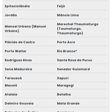
Epitaciolândia
Feijó
Jordão
Mâncio Lima
Marechal Thaumaturgo
Manoel Urbano (Manuel
(Taumaturgo,
Urbano)
Thaumaturgo)
Plácido de Castro
Porto Acre
Porto Walter
Rio Branco*
Rodrigues Alves
Santa Rosa do Purus
Sena Madureira
Senador Guiomard
Tarauacá
Xapuri
Maceió
Maragogi
Atalaia
Batalha
Delmiro Gouveia
Mata Grande