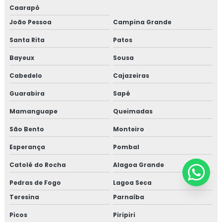
Caarapó
João Pessoa
Campina Grande
Santa Rita
Patos
Bayeux
Sousa
Cabedelo
Cajazeiras
Guarabira
Sapé
Mamanguape
Queimadas
São Bento
Monteiro
Esperança
Pombal
Catolé do Rocha
Alagoa Grande
Pedras de Fogo
Lagoa Seca
Teresina
Parnaíba
Picos
Piripiri