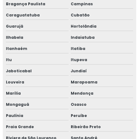
Bragança Paulista
Campinas
TESTE DE VAZAMENTO DE GÁS
Caraguatatuba
Cubatão
TESTE DE ESTANQUEIDADE EM TUBULAÇÃO DE
GÁS
Guarujá
Hortolândia
EMPRESAS QUE FAZEM TESTE DE ESTANQUEIDADE
Ilhabela
Indaiatuba
INSPEÇÃO DE ESTANQUEIDADE
Itanhaém
Itatiba
CURSO DE NR 10
Itu
Itupeva
NR 10 CURSO
Jaboticabal
Jundiaí
Louveira
Marapoama
CURSO NR 10 ONLINE
Marília
Mendonça
CURSO NR 10 EAD
Mongaguá
Osasco
TREINAMENTO DE NR 10
Paulínia
Peruíbe
TREINAMENTO NR10 BÁSICO
Praia Grande
Ribeirão Preto
CURSO NR 10 PRESENCIAL
Riviera de São Lourenço
Santo André