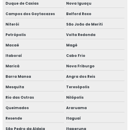
Duque de Caxias
Nova Iguaçu
INDUSTRIAIS
Campos dos Goytacazes
Belford Roxo
MANUTENÇÃO MECÂNICA INDUSTRIAL
Niterói
São João de Meriti
SERVIÇOS DE MANUTENÇÃO INDUSTRIAL
Petrópolis
Volta Redonda
TÉCNICO DE MANUTENÇÃO INDUSTRIAL
Macaé
Magé
CURSO MANUTENÇÃO INDUSTRIAL
Itaboraí
Cabo Frio
MONTAGEM DE TUBULAÇÃO
Maricá
Nova Friburgo
MONTAGEM DE TUBULAÇÃO INDUSTRIAL
Barra Mansa
Angra dos Reis
CUSTO DE MONTAGEM DE TUBULAÇÃO
INDUSTRIAL
Mesquita
Teresópolis
Rio das Ostras
EMPRESA DE MONTAGEM DE TUBULAÇÃO
Nilópolis
INDUSTRIAL
Queimados
Araruama
MONTAGEM DE TUBULAÇÃO DE INOX
Resende
Itaguaí
PREÇO DE MONTAGEM DE TUBULAÇÃO
São Pedro da Aldeia
Itaperuna