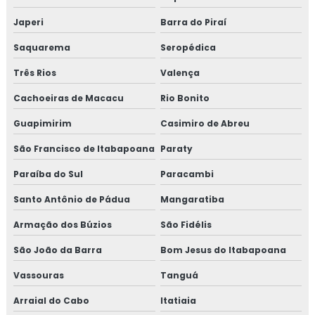
CURSO DE MONTAGEM DE TUBULAÇÃO
Japeri
Barra do Piraí
INDUSTRIAL
Saquarema
Seropédica
TREINAMENTO NR13 VASO DE PRESSÃO
Três Rios
Valença
TREINAMENTO NR13 CALDEIRA
Cachoeiras de Macacu
Rio Bonito
TREINAMENTO NR13 TUBULAÇÃO
Guapimirim
Casimiro de Abreu
TREINAMENTO NR13 TANQUE METÁLICO
São Francisco de Itabapoana
Paraty
TREINAMENTO NR10
Paraíba do Sul
Paracambi
TREINAMENTO NR10 SEGURANÇA EM
Santo Antônio de Pádua
INSTALAÇÕES ELÉTRICAS
Mangaratiba
Armação dos Búzios
São Fidélis
TREINAMENTO NR34
São João da Barra
Bom Jesus do Itabapoana
TREINAMENTO NR34 ITEM TESTE DE
ESTANQUEIDADE
Vassouras
Tanguá
MANUTENÇÃO DE LINHAS PRESSURIZADAS
Arraial do Cabo
Itatiaia