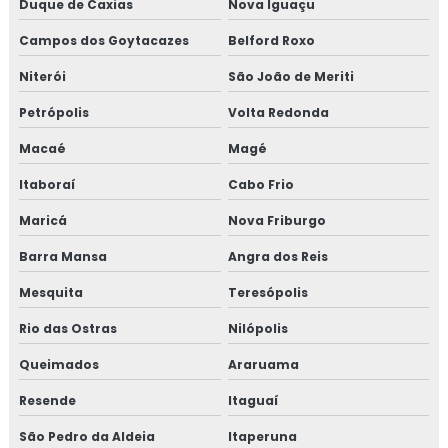
Duque de Caxias
Nova Iguaçu
INDUSTRIAIS
Campos dos Goytacazes
Belford Roxo
MANUTENÇÃO MECÂNICA INDUSTRIAL
Niterói
São João de Meriti
SERVIÇOS DE MANUTENÇÃO INDUSTRIAL
Petrópolis
Volta Redonda
TÉCNICO DE MANUTENÇÃO INDUSTRIAL
Macaé
Magé
CURSO MANUTENÇÃO INDUSTRIAL
Itaboraí
Cabo Frio
MONTAGEM DE TUBULAÇÃO
Maricá
Nova Friburgo
MONTAGEM DE TUBULAÇÃO INDUSTRIAL
Barra Mansa
Angra dos Reis
CUSTO DE MONTAGEM DE TUBULAÇÃO
INDUSTRIAL
Mesquita
Teresópolis
Rio das Ostras
EMPRESA DE MONTAGEM DE TUBULAÇÃO
Nilópolis
INDUSTRIAL
Queimados
Araruama
MONTAGEM DE TUBULAÇÃO DE INOX
Resende
Itaguaí
PREÇO DE MONTAGEM DE TUBULAÇÃO
São Pedro da Aldeia
Itaperuna