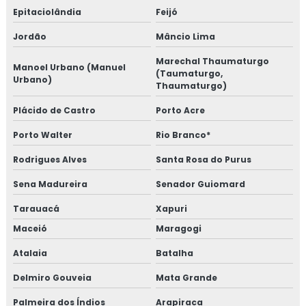
Epitaciolândia
Feijó
Jordão
Mâncio Lima
Marechal Thaumaturgo
Manoel Urbano (Manuel
(Taumaturgo,
Urbano)
Thaumaturgo)
Plácido de Castro
Porto Acre
Porto Walter
Rio Branco*
Rodrigues Alves
Santa Rosa do Purus
Sena Madureira
Senador Guiomard
Tarauacá
Xapuri
Maceió
Maragogi
Atalaia
Batalha
Delmiro Gouveia
Mata Grande
Palmeira dos Índios
Arapiraca