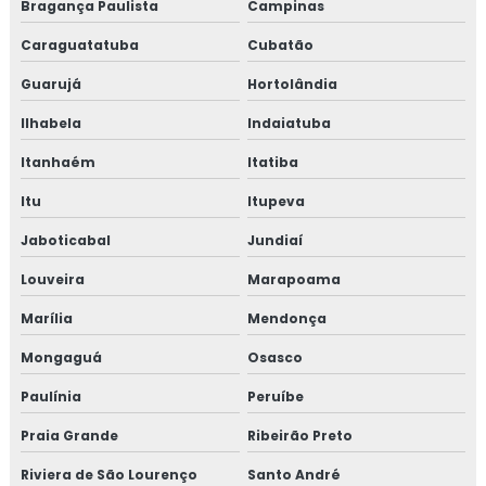
Bragança Paulista
Campinas
TESTE DE VAZAMENTO DE GÁS
Caraguatatuba
Cubatão
TESTE DE ESTANQUEIDADE EM TUBULAÇÃO DE
GÁS
Guarujá
Hortolândia
EMPRESAS QUE FAZEM TESTE DE ESTANQUEIDADE
Ilhabela
Indaiatuba
INSPEÇÃO DE ESTANQUEIDADE
Itanhaém
Itatiba
CURSO DE NR 10
Itu
Itupeva
NR 10 CURSO
Jaboticabal
Jundiaí
Louveira
Marapoama
CURSO NR 10 ONLINE
Marília
Mendonça
CURSO NR 10 EAD
Mongaguá
Osasco
TREINAMENTO DE NR 10
Paulínia
Peruíbe
TREINAMENTO NR10 BÁSICO
Praia Grande
Ribeirão Preto
CURSO NR 10 PRESENCIAL
Riviera de São Lourenço
Santo André