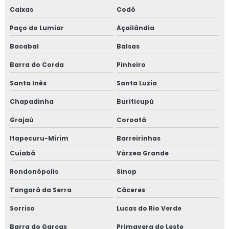
Caixas
Codó
Paço do Lumiar
Açailândia
Bacabal
Balsas
Barra do Corda
Pinheiro
Santa Inês
Santa Luzia
Chapadinha
Buriticupú
Grajaú
Coroatá
Itapecuru-Mirim
Barreirinhas
Cuiabá
Várzea Grande
Rondonópolis
Sinop
Tangará da Serra
Cáceres
Sorriso
Lucas do Rio Verde
Barra do Garças
Primavera do Leste