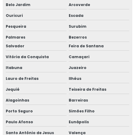
Belo Jardim
Arcoverde
Ouricuri
Escada
Pesqueira
Surubim
Palmares
Bezerros
Salvador
Feira de Santana
Vitória da Conquista
Camaçari
Itabuna
Juazeiro
Lauro de Freitas
Ilhéus
Jequié
Teixeira de Freitas
Alagoinhas
Barreiras
Porto Seguro
Simões Filho
Paulo Afonso
Eunápolis
Santo Antônio de Jesus
Valença