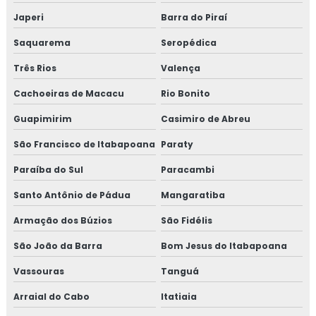
CURSO DE MONTAGEM DE TUBULAÇÃO
Japeri
Barra do Piraí
INDUSTRIAL
Saquarema
Seropédica
TREINAMENTO NR13 VASO DE PRESSÃO
Três Rios
Valença
TREINAMENTO NR13 CALDEIRA
Cachoeiras de Macacu
Rio Bonito
TREINAMENTO NR13 TUBULAÇÃO
Guapimirim
Casimiro de Abreu
TREINAMENTO NR13 TANQUE METÁLICO
São Francisco de Itabapoana
Paraty
TREINAMENTO NR10
Paraíba do Sul
Paracambi
TREINAMENTO NR10 SEGURANÇA EM
Santo Antônio de Pádua
INSTALAÇÕES ELÉTRICAS
Mangaratiba
Armação dos Búzios
São Fidélis
TREINAMENTO NR34
São João da Barra
Bom Jesus do Itabapoana
TREINAMENTO NR34 ITEM TESTE DE
ESTANQUEIDADE
Vassouras
Tanguá
MANUTENÇÃO DE LINHAS PRESSURIZADAS
Arraial do Cabo
Itatiaia
EMPRESA DE MANUTENÇÃO DE LINHAS