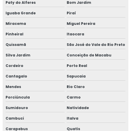
Paty do Alferes
Bom Jardim
PRESSURIZADAS
Iguaba Grande
Piraí
REPAROS EM TUBULAÇÕES
Miracema
Miguel Pereira
EMPRESA DE REPAROS EM TUBULAÇÕES
Pinheiral
Itaocara
SERVIÇOS DE MANUTENÇÃO PREDIAL
Quissamã
São José do Vale do Rio Preto
EMPRESA DE MANUTENÇÃO PREDIAL
Silva Jardim
Conceição de Macabu
EMPRESA DE MANUTENÇÃO PREDIAL RJ
Cordeiro
Porto Real
TREINAMENTO NR10 ONLINE
Cantagalo
Sapucaia
TREINAMENTO NR10 PREÇO
Mendes
Rio Claro
TREINAMENTO NR10 VALOR
Porciúncula
Carmo
TESTE HIDROSTÁTICO COMPRESSOR
Sumidouro
Natividade
TESTE HIDROSTÁTICO NR13
Cambuci
Italva
TESTE HIDROSTATICO VASO DE PRESSÃO
Carapebus
Quatis