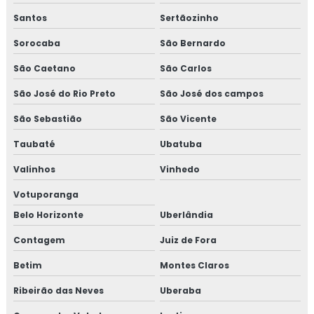
Santos
Sertãozinho
Sorocaba
São Bernardo
São Caetano
São Carlos
São José do Rio Preto
São José dos campos
São Sebastião
São Vicente
Taubaté
Ubatuba
Valinhos
Vinhedo
Votuporanga
Belo Horizonte
Uberlândia
Contagem
Juiz de Fora
Betim
Montes Claros
Ribeirão das Neves
Uberaba