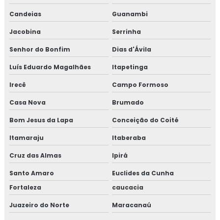
Candeias
Guanambi
Jacobina
Serrinha
Senhor do Bonfim
Dias d'Ávila
Luís Eduardo Magalhães
Itapetinga
Irecê
Campo Formoso
Casa Nova
Brumado
Bom Jesus da Lapa
Conceição do Coité
Itamaraju
Itaberaba
Cruz das Almas
Ipirá
Santo Amaro
Euclides da Cunha
Fortaleza
caucacia
Juazeiro do Norte
Maracanaú