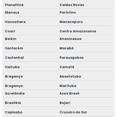
Planaltina
Caldas Novas
Manaus
Parintins
Itacoatiara
Manacapuru
Coari
Centro Amazonense
Belém
Ananindeua
Santarém
Marabá
Castanhal
Parauapebas
Itaituba
Cametá
Bragança
Abaetetuba
Bragança
Marituba
Acrelândia
Assis Brasil
Brasiléia
Bujari
Capixaba
Cruzeiro do Sul