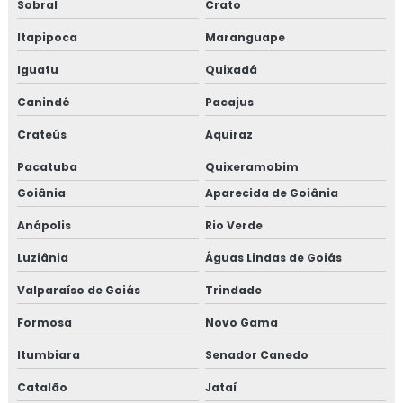
Sobral
Crato
Itapipoca
Maranguape
Iguatu
Quixadá
Canindé
Pacajus
Crateús
Aquiraz
Pacatuba
Quixeramobim
Goiânia
Aparecida de Goiânia
Anápolis
Rio Verde
Luziânia
Águas Lindas de Goiás
Valparaíso de Goiás
Trindade
Formosa
Novo Gama
Itumbiara
Senador Canedo
Catalão
Jataí