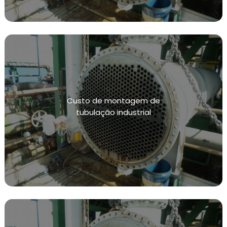
CONFORME NR13
SISTEMAS DE CONTENÇÃO DE VAZAMENTOS
TESTE HIDROSTÁTICO
INSPEÇÃO NR13
NR13 VASOS DE PRESSÃO
Custo de montagem de
INSPEÇÃO VASOS DE PRESSÃO NR13
tubulação industrial
CALIBRAÇÃO DE VÁLVULAS
CALIBRAÇÃO DE VÁLVULAS DE ALIVIO
CALIBRAÇÃO DE INSTRUMENTOS DE MEDIÇÃO
INSPEÇÕES DE INTEGRIDADE
TESTE DE ESTANQUEIDADE
TESTE DE ESTANQUEIDADE DE GÁS