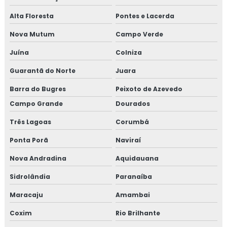
Alta Floresta
Pontes e Lacerda
Nova Mutum
Campo Verde
Juína
Colniza
Guarantã do Norte
Juara
Barra do Bugres
Peixoto de Azevedo
Campo Grande
Dourados
Três Lagoas
Corumbá
Ponta Porã
Naviraí
Nova Andradina
Aquidauana
Sidrolândia
Paranaíba
Maracaju
Amambai
Coxim
Rio Brilhante