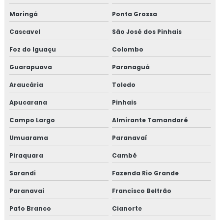
Maringá
Ponta Grossa
Cascavel
São José dos Pinhais
Foz do Iguaçu
Colombo
Guarapuava
Paranaguá
Araucária
Toledo
Apucarana
Pinhais
Campo Largo
Almirante Tamandaré
Umuarama
Paranavaí
Piraquara
Cambé
Sarandi
Fazenda Rio Grande
Paranavaí
Francisco Beltrão
Pato Branco
Cianorte