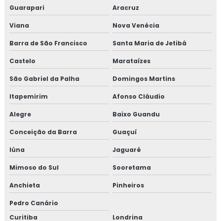
Guarapari
Aracruz
Viana
Nova Venécia
Barra de São Francisco
Santa Maria de Jetibá
Castelo
Marataízes
São Gabriel da Palha
Domingos Martins
Itapemirim
Afonso Cláudio
Alegre
Baixo Guandu
Conceição da Barra
Guaçuí
Iúna
Jaguaré
Mimoso do Sul
Sooretama
Anchieta
Pinheiros
Pedro Canário
Curitiba
Londrina