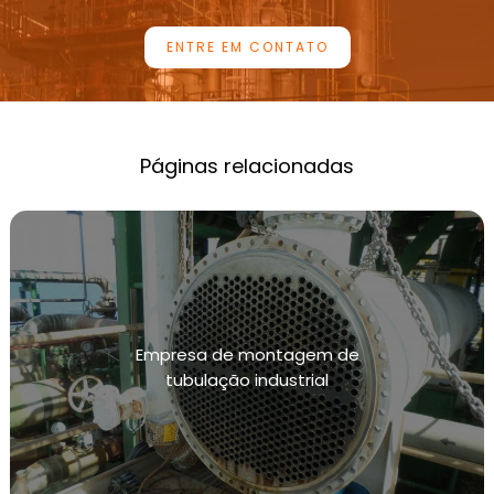
INSPEÇÃO PERIÓDICA DE CALDEIRAS
ENTRE EM CONTATO
INSTRUMENTAÇÃO DE PRESSÃO E CALIBRAÇÃO
LABORATÓRIOS DE CALIBRAÇÃO DE
MANÔMETROS
EMPRESAS DE CALIBRAÇÃO DE MANÔMETROS
Páginas relacionadas
LABORATÓRIOS DE CALIBRAÇÃO DE
TRANSMISSORES DE PRESSÃO
LABORATÓRIOS DE CALIBRAÇÃO DE
TRANSMISSORES DE TEMPERATURA
MANUTENÇÃO DE TUBULAÇÕES INDUSTRIAIS
Empresa de montagem de
MANUTENÇÃO E CALIBRAÇÃO DE INSTRUMENTOS
tubulação industrial
DE MEDIÇÃO DE PRESSÃO
MANUTENÇÃO E CALIBRAÇÃO DE INSTRUMENTOS
DE MEDIÇÃO DE TEMPERATURA
MANUTENÇÃO PREVENTIVA EM INSTALAÇÕES