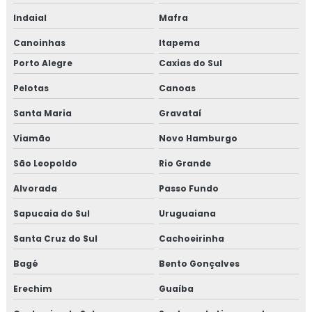
Indaial
Mafra
Canoinhas
Itapema
Porto Alegre
Caxias do Sul
Pelotas
Canoas
Santa Maria
Gravataí
Viamão
Novo Hamburgo
São Leopoldo
Rio Grande
Alvorada
Passo Fundo
Sapucaia do Sul
Uruguaiana
Santa Cruz do Sul
Cachoeirinha
Bagé
Bento Gonçalves
Erechim
Guaíba