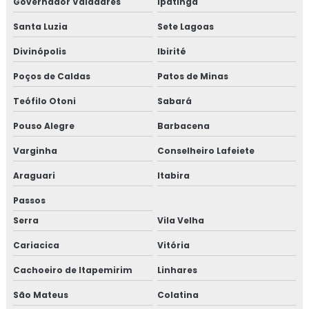
Governador Valadares
Ipatinga
Santa Luzia
Sete Lagoas
Divinópolis
Ibirité
Poços de Caldas
Patos de Minas
Teófilo Otoni
Sabará
Pouso Alegre
Barbacena
Varginha
Conselheiro Lafeiete
Araguari
Itabira
Passos
Serra
Vila Velha
Cariacica
Vitória
Cachoeiro de Itapemirim
Linhares
São Mateus
Colatina