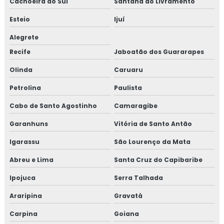
Cachoeira do Sul
Santana do Livramento
Esteio
Ijuí
Alegrete
Recife
Jaboatão dos Guararapes
Olinda
Caruaru
Petrolina
Paulista
Cabo de Santo Agostinho
Camaragibe
Garanhuns
Vitória de Santo Antão
Igarassu
São Lourenço da Mata
Abreu e Lima
Santa Cruz do Capibaribe
Ipojuca
Serra Talhada
Araripina
Gravatá
Carpina
Goiana