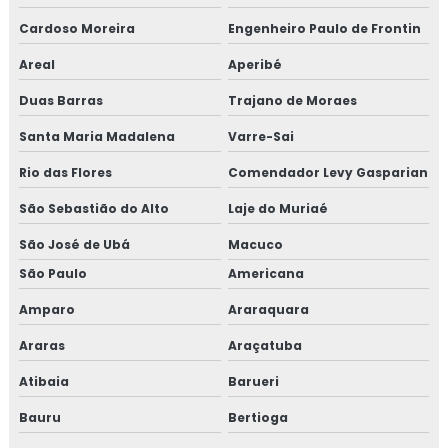
TESTE HIDROSTÁTICO EM MANGUEIRAS
Cardoso Moreira
Engenheiro Paulo de Frontin
TESTE HIDROSTÁTICO COMPRESSOR DE AR
Areal
Aperibé
Duas Barras
NR13 TESTE HIDROSTATICO
Trajano de Moraes
Santa Maria Madalena
Varre-Sai
TESTE HIDROSTÁTICO TUBULAÇÃO
Rio das Flores
Comendador Levy Gasparian
TESTE DE PRESSÃO HIDROSTÁTICA
São Sebastião do Alto
Laje do Muriaé
TESTE HIDROSTATICO EM TUBULAÇÃO DE
INCENDIO
São José de Ubá
Macuco
TESTE HIDROSTÁTICO EM CALDEIRAS
São Paulo
Americana
TESTE HIDROSTÁTICO EM TUBULAÇÕES DE ÁGUA
Amparo
Araraquara
Araras
Araçatuba
LAUDO DE ESTANQUEIDADE
Atibaia
Barueri
TESTE DE ESTANQUEIDADE ÁGUA
Bauru
Bertioga
TESTE DE ESTANQUEIDADE EM TANQUES