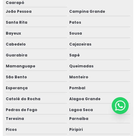
Caarapó
João Pessoa
Campina Grande
Santa Rita
Patos
Bayeux
Sousa
Cabedelo
Cajazeiras
Guarabira
Sapé
Mamanguape
Queimadas
São Bento
Monteiro
Esperança
Pombal
Catolé do Rocha
Alagoa Grande
Pedras de Fogo
Lagoa Seca
Teresina
Parnaíba
Picos
Piripiri