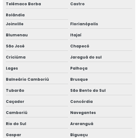
Telêmaco Borba
Castro
Rolândia
Joinville
Florianópolis
Blumenau
Itajaí
São José
Chapecó
Criciúma
Jaraguá do sul
Lages
Palhoça
Balneário Camboriú
Brusque
Tubarão
São Bento do Sul
Caçador
Concórdia
Camboriú
Navegantes
Rio do Sul
Araranguá
Gaspar
Biguaçu