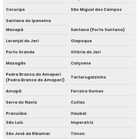
Coruripe
São Miguel dos Campos
Santana do Ipanema
Macapá
Santana (Porto Santana)
Laranjal do Jari
Oiapoque
Porto Grande
Vitória do Jari
Mazagão
Calçoene
Pedra Branca do Amapari
Tartarugalzinho
(Pedra Branca do Amaparí)
Amapá
Ferreira Gomes
Serra do Navio
Cutias
Pracuúba
Itaubal
São Luís
Imperatriz
São José de Ribamar
Timon