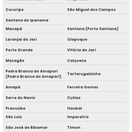
Coruripe
São Miguel dos Campos
Santana do Ipanema
Macapá
Santana (Porto Santana)
Laranjal do Jari
Oiapoque
Porto Grande
Vitória do Jari
Mazagão
Calçoene
Pedra Branca do Amapari
Tartarugalzinho
(Pedra Branca do Amaparí)
Amapá
Ferreira Gomes
Serra do Navio
Cutias
Pracuúba
Itaubal
São Luís
Imperatriz
São José de Ribamar
Timon