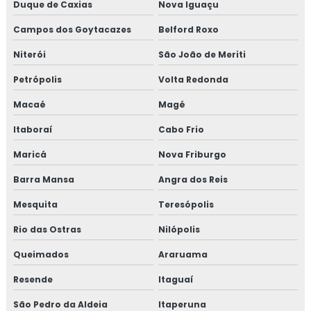
Duque de Caxias
Nova Iguaçu
EMPRESA DE MANUTENÇÃO DE MÁQUINAS
INDUSTRIAIS
Campos dos Goytacazes
Belford Roxo
MANUTENÇÃO MECÂNICA INDUSTRIAL
Niterói
São João de Meriti
SERVIÇOS DE MANUTENÇÃO INDUSTRIAL
Petrópolis
Volta Redonda
TÉCNICO DE MANUTENÇÃO INDUSTRIAL
Macaé
Magé
CURSO MANUTENÇÃO INDUSTRIAL
Itaboraí
Cabo Frio
MONTAGEM DE TUBULAÇÃO
Maricá
Nova Friburgo
MONTAGEM DE TUBULAÇÃO INDUSTRIAL
Barra Mansa
Angra dos Reis
CUSTO DE MONTAGEM DE TUBULAÇÃO
Mesquita
Teresópolis
INDUSTRIAL
Rio das Ostras
Nilópolis
EMPRESA DE MONTAGEM DE TUBULAÇÃO
Queimados
INDUSTRIAL
Araruama
Resende
Itaguaí
MONTAGEM DE TUBULAÇÃO DE INOX
São Pedro da Aldeia
Itaperuna
PREÇO DE MONTAGEM DE TUBULAÇÃO