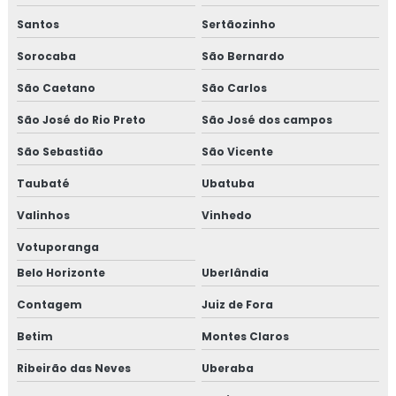
Santos
Sertãozinho
Sorocaba
São Bernardo
São Caetano
São Carlos
São José do Rio Preto
São José dos campos
São Sebastião
São Vicente
Taubaté
Ubatuba
Valinhos
Vinhedo
Votuporanga
Belo Horizonte
Uberlândia
Contagem
Juiz de Fora
Betim
Montes Claros
Ribeirão das Neves
Uberaba