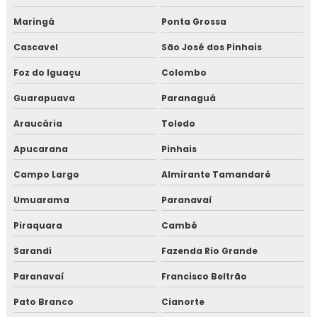
Maringá
Ponta Grossa
Cascavel
São José dos Pinhais
Foz do Iguaçu
Colombo
Guarapuava
Paranaguá
Araucária
Toledo
Apucarana
Pinhais
Campo Largo
Almirante Tamandaré
Umuarama
Paranavaí
Piraquara
Cambé
Sarandi
Fazenda Rio Grande
Paranavaí
Francisco Beltrão
Pato Branco
Cianorte