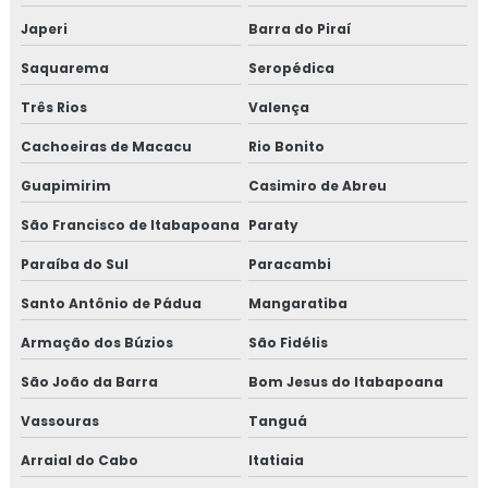
Japeri
Barra do Piraí
CURSO DE MONTAGEM DE TUBULAÇÃO
INDUSTRIAL
Saquarema
Seropédica
TREINAMENTO NR13 VASO DE PRESSÃO
Três Rios
Valença
TREINAMENTO NR13 CALDEIRA
Cachoeiras de Macacu
Rio Bonito
TREINAMENTO NR13 TUBULAÇÃO
Guapimirim
Casimiro de Abreu
TREINAMENTO NR13 TANQUE METÁLICO
São Francisco de Itabapoana
Paraty
TREINAMENTO NR10
Paraíba do Sul
Paracambi
Santo Antônio de Pádua
TREINAMENTO NR10 SEGURANÇA EM
Mangaratiba
INSTALAÇÕES ELÉTRICAS
Armação dos Búzios
São Fidélis
TREINAMENTO NR34
São João da Barra
Bom Jesus do Itabapoana
TREINAMENTO NR34 ITEM TESTE DE
Vassouras
Tanguá
ESTANQUEIDADE
Arraial do Cabo
Itatiaia
MANUTENÇÃO DE LINHAS PRESSURIZADAS