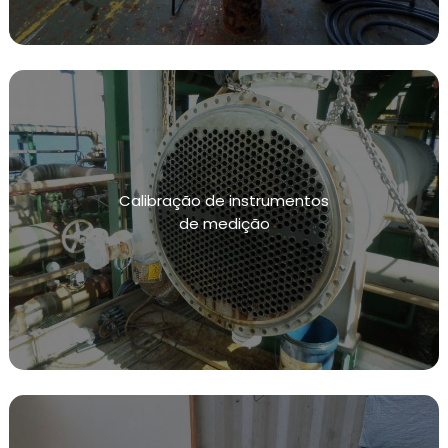
MANUTENÇÃO PREVENTIVA EM INSTALAÇÕES
CONFORME NR13
SISTEMAS DE CONTENÇÃO DE VAZAMENTOS
TESTE HIDROSTÁTICO
INSPEÇÃO NR13
NR13 VASOS DE PRESSÃO
Calibração de instrumentos
INSPEÇÃO VASOS DE PRESSÃO NR13
de medição
CALIBRAÇÃO DE VÁLVULAS
CALIBRAÇÃO DE VÁLVULAS DE ALIVIO
CALIBRAÇÃO DE INSTRUMENTOS DE MEDIÇÃO
INSPEÇÕES DE INTEGRIDADE
TESTE DE ESTANQUEIDADE