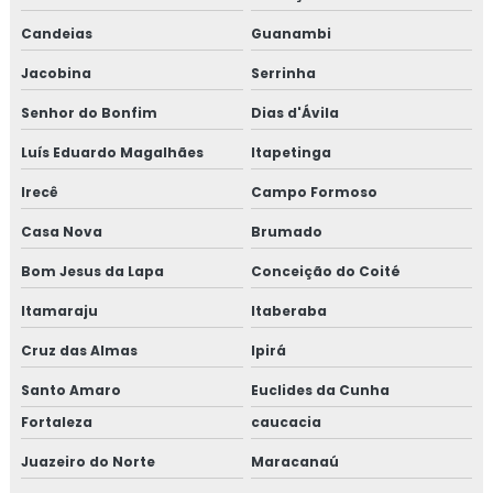
Candeias
Guanambi
Jacobina
Serrinha
Senhor do Bonfim
Dias d'Ávila
Luís Eduardo Magalhães
Itapetinga
Irecê
Campo Formoso
Casa Nova
Brumado
Bom Jesus da Lapa
Conceição do Coité
Itamaraju
Itaberaba
Cruz das Almas
Ipirá
Santo Amaro
Euclides da Cunha
Fortaleza
caucacia
Juazeiro do Norte
Maracanaú