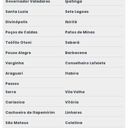
Governador Valadares
Ipatinga
Santa Luzia
Sete Lagoas
Divinópolis
Ibirité
Poços de Caldas
Patos de Minas
Teófilo Otoni
Sabará
Pouso Alegre
Barbacena
Varginha
Conselheiro Lafeiete
Araguari
Itabira
Passos
Serra
Vila Velha
Cariacica
Vitória
Cachoeiro de Itapemirim
Linhares
São Mateus
Colatina