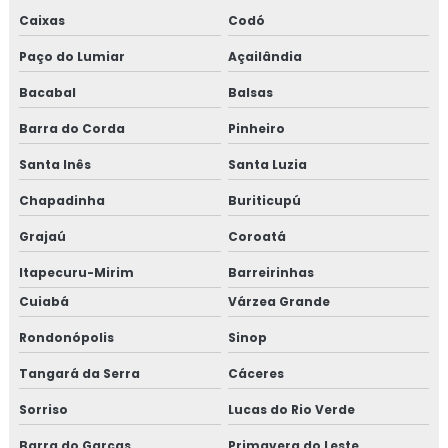
Caixas
Codó
Paço do Lumiar
Açailândia
Bacabal
Balsas
Barra do Corda
Pinheiro
Santa Inês
Santa Luzia
Chapadinha
Buriticupú
Grajaú
Coroatá
Itapecuru-Mirim
Barreirinhas
Cuiabá
Várzea Grande
Rondonópolis
Sinop
Tangará da Serra
Cáceres
Sorriso
Lucas do Rio Verde
Barra do Garças
Primavera do Leste