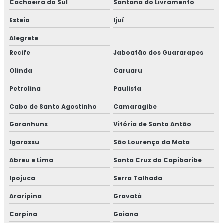
Cachoeira do Sul
Santana do Livramento
Esteio
Ijuí
Alegrete
Recife
Jaboatão dos Guararapes
Olinda
Caruaru
Petrolina
Paulista
Cabo de Santo Agostinho
Camaragibe
Garanhuns
Vitória de Santo Antão
Igarassu
São Lourenço da Mata
Abreu e Lima
Santa Cruz do Capibaribe
Ipojuca
Serra Talhada
Araripina
Gravatá
Carpina
Goiana