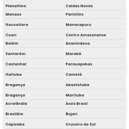
Planaltina
Caldas Novas
Manaus
Parintins
Itacoatiara
Manacapuru
Coari
Centro Amazonense
Belém
Ananindeua
Santarém
Marabá
Castanhal
Parauapebas
Itaituba
Cametá
Bragança
Abaetetuba
Bragança
Marituba
Acrelândia
Assis Brasil
Brasiléia
Bujari
Capixaba
Cruzeiro do Sul