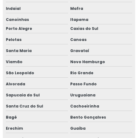
Indaial
Mafra
Canoinhas
Itapema
Porto Alegre
Caxias do Sul
Pelotas
Canoas
Santa Maria
Gravataí
Viamão
Novo Hamburgo
São Leopoldo
Rio Grande
Alvorada
Passo Fundo
Sapucaia do Sul
Uruguaiana
Santa Cruz do Sul
Cachoeirinha
Bagé
Bento Gonçalves
Erechim
Guaíba