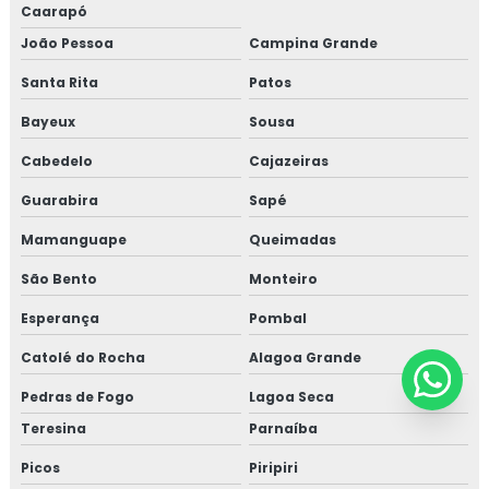
Caarapó
João Pessoa
Campina Grande
Santa Rita
Patos
Bayeux
Sousa
Cabedelo
Cajazeiras
Guarabira
Sapé
Mamanguape
Queimadas
São Bento
Monteiro
Esperança
Pombal
Catolé do Rocha
Alagoa Grande
Pedras de Fogo
Lagoa Seca
Teresina
Parnaíba
Picos
Piripiri