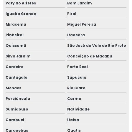
Paty do Alferes
Bom Jardim
EMPRESA DE MANUTENÇÃO DE LINHAS
PRESSURIZADAS
Iguaba Grande
Piraí
REPAROS EM TUBULAÇÕES
Miracema
Miguel Pereira
EMPRESA DE REPAROS EM TUBULAÇÕES
Pinheiral
Itaocara
SERVIÇOS DE MANUTENÇÃO PREDIAL
Quissamã
São José do Vale do Rio Preto
EMPRESA DE MANUTENÇÃO PREDIAL
Silva Jardim
Conceição de Macabu
Cordeiro
EMPRESA DE MANUTENÇÃO PREDIAL RJ
Porto Real
Cantagalo
Sapucaia
TREINAMENTO NR10 ONLINE
Mendes
Rio Claro
TREINAMENTO NR10 PREÇO
Porciúncula
Carmo
TREINAMENTO NR10 VALOR
Sumidouro
Natividade
TESTE HIDROSTÁTICO COMPRESSOR
Cambuci
Italva
TESTE HIDROSTÁTICO NR13
Carapebus
Quatis