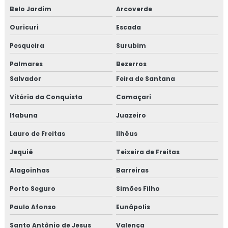
Belo Jardim
Arcoverde
Ouricuri
Escada
Pesqueira
Surubim
Palmares
Bezerros
Salvador
Feira de Santana
Vitória da Conquista
Camaçari
Itabuna
Juazeiro
Lauro de Freitas
Ilhéus
Jequié
Teixeira de Freitas
Alagoinhas
Barreiras
Porto Seguro
Simões Filho
Paulo Afonso
Eunápolis
Santo Antônio de Jesus
Valença