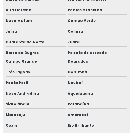
Alta Floresta
Pontes e Lacerda
Nova Mutum
Campo Verde
Juína
Colniza
Guarantã do Norte
Juara
Barra do Bugres
Peixoto de Azevedo
Campo Grande
Dourados
Três Lagoas
Corumbá
Ponta Porã
Naviraí
Nova Andradina
Aquidauana
Sidrolândia
Paranaíba
Maracaju
Amambai
Coxim
Rio Brilhante