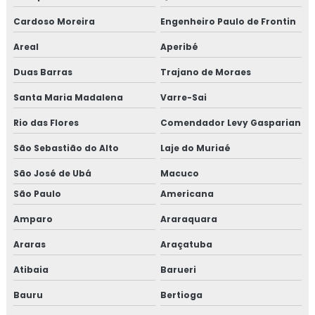
TESTE HIDROSTATICO VASO DE PRESSÃO
Cardoso Moreira
Engenheiro Paulo de Frontin
TESTE HIDROSTÁTICO EM MANGUEIRAS
Areal
Aperibé
TESTE HIDROSTÁTICO COMPRESSOR DE AR
Duas Barras
Trajano de Moraes
NR13 TESTE HIDROSTATICO
Santa Maria Madalena
Varre-Sai
TESTE HIDROSTÁTICO TUBULAÇÃO
Rio das Flores
Comendador Levy Gasparian
TESTE DE PRESSÃO HIDROSTÁTICA
São Sebastião do Alto
Laje do Muriaé
TESTE HIDROSTATICO EM TUBULAÇÃO DE
São José de Ubá
Macuco
INCENDIO
São Paulo
Americana
TESTE HIDROSTÁTICO EM CALDEIRAS
Amparo
Araraquara
TESTE HIDROSTÁTICO EM TUBULAÇÕES DE ÁGUA
Araras
Araçatuba
LAUDO DE ESTANQUEIDADE
Atibaia
Barueri
TESTE DE ESTANQUEIDADE ÁGUA
Bauru
Bertioga
TESTE DE ESTANQUEIDADE EM TANQUES