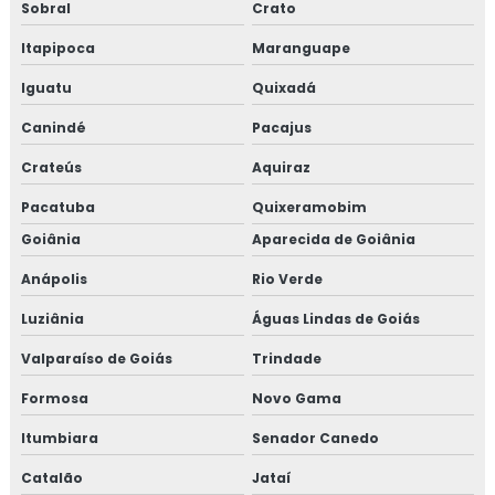
Sobral
Crato
Itapipoca
Maranguape
Iguatu
Quixadá
Canindé
Pacajus
Crateús
Aquiraz
Pacatuba
Quixeramobim
Goiânia
Aparecida de Goiânia
Anápolis
Rio Verde
Luziânia
Águas Lindas de Goiás
Valparaíso de Goiás
Trindade
Formosa
Novo Gama
Itumbiara
Senador Canedo
Catalão
Jataí