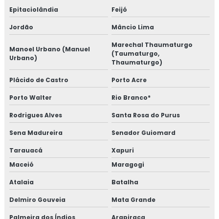
Epitaciolândia
Feijó
Jordão
Mâncio Lima
Marechal Thaumaturgo
Manoel Urbano (Manuel
(Taumaturgo,
Urbano)
Thaumaturgo)
Plácido de Castro
Porto Acre
Porto Walter
Rio Branco*
Rodrigues Alves
Santa Rosa do Purus
Sena Madureira
Senador Guiomard
Tarauacá
Xapuri
Maceió
Maragogi
Atalaia
Batalha
Delmiro Gouveia
Mata Grande
Palmeira dos Índios
Arapiraca