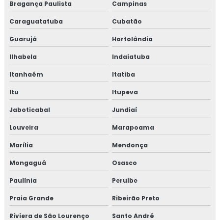
Bragança Paulista
Campinas
TESTE DE VAZAMENTO DE GÁS
Caraguatatuba
Cubatão
TESTE DE ESTANQUEIDADE EM TUBULAÇÃO DE
Guarujá
Hortolândia
GÁS
Ilhabela
Indaiatuba
EMPRESAS QUE FAZEM TESTE DE ESTANQUEIDADE
Itanhaém
Itatiba
INSPEÇÃO DE ESTANQUEIDADE
Itu
Itupeva
CURSO DE NR 10
Jaboticabal
Jundiaí
NR 10 CURSO
Louveira
Marapoama
CURSO NR 10 ONLINE
Marília
Mendonça
CURSO NR 10 EAD
Mongaguá
Osasco
TREINAMENTO DE NR 10
Paulínia
Peruíbe
TREINAMENTO NR10 BÁSICO
Praia Grande
Ribeirão Preto
CURSO NR 10 PRESENCIAL
Riviera de São Lourenço
Santo André