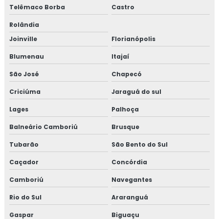
Telêmaco Borba
Castro
Rolândia
Joinville
Florianópolis
Blumenau
Itajaí
São José
Chapecó
Criciúma
Jaraguá do sul
Lages
Palhoça
Balneário Camboriú
Brusque
Tubarão
São Bento do Sul
Caçador
Concórdia
Camboriú
Navegantes
Rio do Sul
Araranguá
Gaspar
Biguaçu