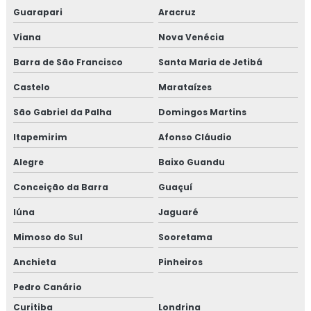
Guarapari
Aracruz
Viana
Nova Venécia
Barra de São Francisco
Santa Maria de Jetibá
Castelo
Marataízes
São Gabriel da Palha
Domingos Martins
Itapemirim
Afonso Cláudio
Alegre
Baixo Guandu
Conceição da Barra
Guaçuí
Iúna
Jaguaré
Mimoso do Sul
Sooretama
Anchieta
Pinheiros
Pedro Canário
Curitiba
Londrina