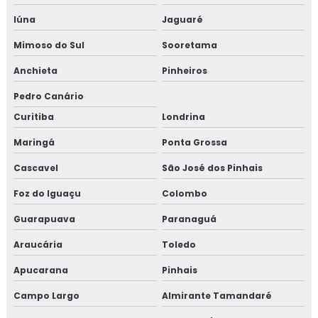
Iúna
Jaguaré
Mimoso do Sul
Sooretama
Anchieta
Pinheiros
Pedro Canário
Curitiba
Londrina
Maringá
Ponta Grossa
Cascavel
São José dos Pinhais
Foz do Iguaçu
Colombo
Guarapuava
Paranaguá
Araucária
Toledo
Apucarana
Pinhais
Campo Largo
Almirante Tamandaré