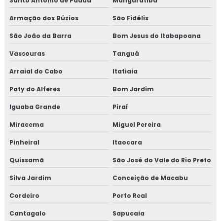
Santo Antônio de Pádua
INSTALAÇÕES ELÉTRICAS
Mangaratiba
Armação dos Búzios
São Fidélis
TREINAMENTO NR34
São João da Barra
Bom Jesus do Itabapoana
TREINAMENTO NR34 ITEM TESTE DE
ESTANQUEIDADE
Vassouras
Tanguá
MANUTENÇÃO DE LINHAS PRESSURIZADAS
Arraial do Cabo
Itatiaia
EMPRESA DE MANUTENÇÃO DE LINHAS
Paty do Alferes
Bom Jardim
PRESSURIZADAS
Iguaba Grande
Piraí
REPAROS EM TUBULAÇÕES
Miracema
Miguel Pereira
EMPRESA DE REPAROS EM TUBULAÇÕES
Pinheiral
Itaocara
SERVIÇOS DE MANUTENÇÃO PREDIAL
Quissamã
São José do Vale do Rio Preto
EMPRESA DE MANUTENÇÃO PREDIAL
Silva Jardim
Conceição de Macabu
EMPRESA DE MANUTENÇÃO PREDIAL RJ
Cordeiro
Porto Real
TREINAMENTO NR10 ONLINE
Cantagalo
Sapucaia