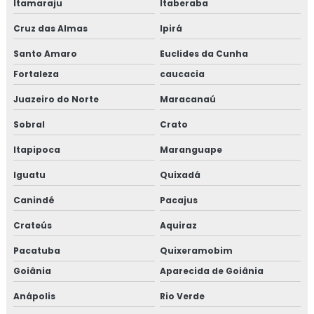
Itamaraju
Itaberaba
Cruz das Almas
Ipirá
Santo Amaro
Euclides da Cunha
Fortaleza
caucacia
Juazeiro do Norte
Maracanaú
Sobral
Crato
Itapipoca
Maranguape
Iguatu
Quixadá
Canindé
Pacajus
Crateús
Aquiraz
Pacatuba
Quixeramobim
Goiânia
Aparecida de Goiânia
Anápolis
Rio Verde