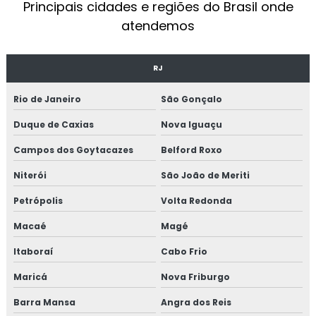
Principais cidades e regiões do Brasil onde
OPERADOR DE CALDEIRA NR13
atendemos
EMPRESAS DE MANUTENÇÃO INDUSTRIAL
MANUTENÇÃO PREVENTIVA INDUSTRIAL
RJ
MANUTENÇÃO EM CALDEIRAS INDUSTRIAIS
Rio de Janeiro
São Gonçalo
EMPRESA DE MANUTENÇÃO DE MÁQUINAS
Duque de Caxias
Nova Iguaçu
INDUSTRIAIS
Campos dos Goytacazes
Belford Roxo
MANUTENÇÃO MECÂNICA INDUSTRIAL
Niterói
São João de Meriti
SERVIÇOS DE MANUTENÇÃO INDUSTRIAL
Petrópolis
Volta Redonda
TÉCNICO DE MANUTENÇÃO INDUSTRIAL
Macaé
Magé
CURSO MANUTENÇÃO INDUSTRIAL
Itaboraí
Cabo Frio
MONTAGEM DE TUBULAÇÃO
Maricá
Nova Friburgo
MONTAGEM DE TUBULAÇÃO INDUSTRIAL
Barra Mansa
Angra dos Reis
CUSTO DE MONTAGEM DE TUBULAÇÃO