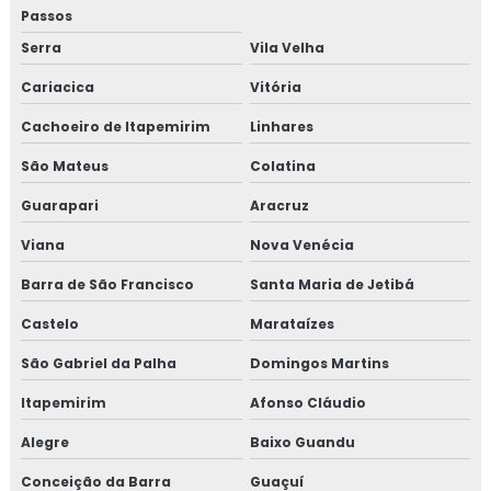
Passos
Serra
Vila Velha
Cariacica
Vitória
Cachoeiro de Itapemirim
Linhares
São Mateus
Colatina
Guarapari
Aracruz
Viana
Nova Venécia
Barra de São Francisco
Santa Maria de Jetibá
Castelo
Marataízes
São Gabriel da Palha
Domingos Martins
Itapemirim
Afonso Cláudio
Alegre
Baixo Guandu
Conceição da Barra
Guaçuí