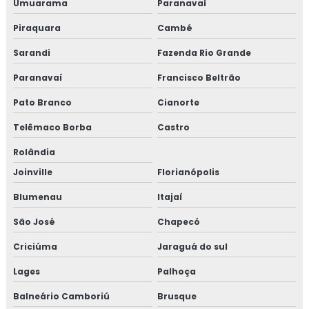
Umuarama
Paranavaí
Piraquara
Cambé
Sarandi
Fazenda Rio Grande
Paranavaí
Francisco Beltrão
Pato Branco
Cianorte
Telêmaco Borba
Castro
Rolândia
Joinville
Florianópolis
Blumenau
Itajaí
São José
Chapecó
Criciúma
Jaraguá do sul
Lages
Palhoça
Balneário Camboriú
Brusque