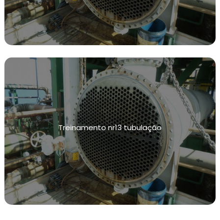
CALIBRAÇÃO DE VÁLVULAS DE ALIVIO
CALIBRAÇÃO DE INSTRUMENTOS DE MEDIÇÃO
INSPEÇÕES DE INTEGRIDADE
TESTE DE ESTANQUEIDADE
TESTE DE ESTANQUEIDADE DE GÁS
TESTE DE ESTANQUEIDADE AR COMPRIMIDO
TESTE DE ESTANQUEIDADE ÁGUA FRIA
Treinamento nr13 tubulação
LAUDO DE TESTE DE ESTANQUEIDADE
TESTE DE ESTANQUEIDADE EM CALDEIRAS
TREINAMENTOS NR13
TREINAMENTO OPERADOR DE CALDEIRA NR13
NR 13 TREINAMENTO