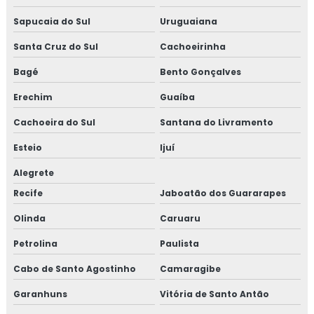
Sapucaia do Sul
Uruguaiana
Santa Cruz do Sul
Cachoeirinha
Bagé
Bento Gonçalves
Erechim
Guaíba
Cachoeira do Sul
Santana do Livramento
Esteio
Ijuí
Alegrete
Recife
Jaboatão dos Guararapes
Olinda
Caruaru
Petrolina
Paulista
Cabo de Santo Agostinho
Camaragibe
Garanhuns
Vitória de Santo Antão