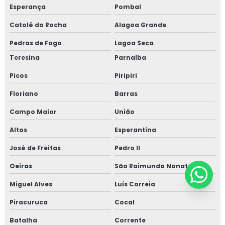
Esperança
Pombal
Catolé do Rocha
Alagoa Grande
Pedras de Fogo
Lagoa Seca
Teresina
Parnaíba
Picos
Piripiri
Floriano
Barras
Campo Maior
União
Altos
Esperantina
José de Freitas
Pedro II
Oeiras
São Raimundo Nonato
Miguel Alves
Luís Correia
Piracuruca
Cocal
Batalha
Corrente