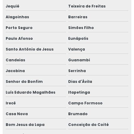
Jequié
Teixeira de Freitas
Alagoinhas
Barreiras
Porto Seguro
Simões Filho
Paulo Afonso
Eunápolis
Santo Antônio de Jesus
Valença
Candeias
Guanambi
Jacobina
Serrinha
Senhor do Bonfim
Dias d'Ávila
Luís Eduardo Magalhães
Itapetinga
Irecê
Campo Formoso
Casa Nova
Brumado
Bom Jesus da Lapa
Conceição do Coité