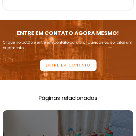
CALIBRAÇÃO DE VÁLVULAS DE SEGURANÇA
CONFORME NR13
INSPEÇÃO DE VASOS DE PRESSÃO
ENTRE EM CONTATO AGORA MESMO!
INSPEÇÃO E CALIBRAÇÃO DE VÁLVULAS DE
Clique no botão e entre em contato para tirar dúvidas ou solicitar um
ALÍVIO DE PRESSÃO
orçamento.
INSPEÇÃO PERIÓDICA DE CALDEIRAS
ENTRE EM CONTATO
INSTRUMENTAÇÃO DE PRESSÃO E CALIBRAÇÃO
LABORATÓRIOS DE CALIBRAÇÃO DE
MANÔMETROS
EMPRESAS DE CALIBRAÇÃO DE MANÔMETROS
Páginas relacionadas
LABORATÓRIOS DE CALIBRAÇÃO DE
TRANSMISSORES DE PRESSÃO
LABORATÓRIOS DE CALIBRAÇÃO DE
TRANSMISSORES DE TEMPERATURA