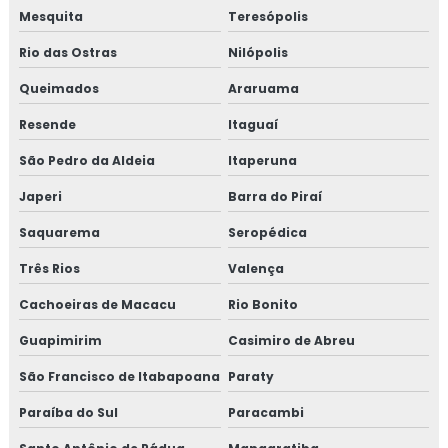
INDUSTRIAL
Mesquita
Teresópolis
Rio das Ostras
EMPRESA DE MONTAGEM DE TUBULAÇÃO
Nilópolis
INDUSTRIAL
Queimados
Araruama
MONTAGEM DE TUBULAÇÃO DE INOX
Resende
Itaguaí
PREÇO DE MONTAGEM DE TUBULAÇÃO
São Pedro da Aldeia
Itaperuna
CURSO DE MONTAGEM DE TUBULAÇÃO
Japeri
Barra do Piraí
INDUSTRIAL
Saquarema
Seropédica
TREINAMENTO NR13 VASO DE PRESSÃO
Três Rios
Valença
TREINAMENTO NR13 CALDEIRA
Cachoeiras de Macacu
Rio Bonito
TREINAMENTO NR13 TUBULAÇÃO
Guapimirim
Casimiro de Abreu
TREINAMENTO NR13 TANQUE METÁLICO
São Francisco de Itabapoana
Paraty
TREINAMENTO NR10
Paraíba do Sul
Paracambi
TREINAMENTO NR10 SEGURANÇA EM