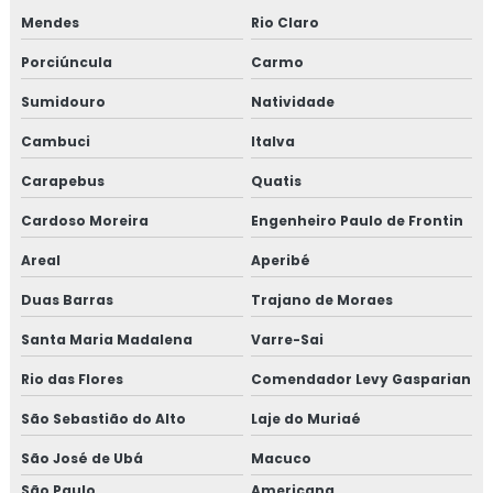
TREINAMENTO NR10 PREÇO
Mendes
Rio Claro
TREINAMENTO NR10 VALOR
Porciúncula
Carmo
TESTE HIDROSTÁTICO COMPRESSOR
Sumidouro
Natividade
TESTE HIDROSTÁTICO NR13
Cambuci
Italva
TESTE HIDROSTATICO VASO DE PRESSÃO
Carapebus
Quatis
TESTE HIDROSTÁTICO EM MANGUEIRAS
Cardoso Moreira
Engenheiro Paulo de Frontin
TESTE HIDROSTÁTICO COMPRESSOR DE AR
Areal
Aperibé
Duas Barras
NR13 TESTE HIDROSTATICO
Trajano de Moraes
Santa Maria Madalena
Varre-Sai
TESTE HIDROSTÁTICO TUBULAÇÃO
Rio das Flores
Comendador Levy Gasparian
TESTE DE PRESSÃO HIDROSTÁTICA
São Sebastião do Alto
Laje do Muriaé
TESTE HIDROSTATICO EM TUBULAÇÃO DE
INCENDIO
São José de Ubá
Macuco
TESTE HIDROSTÁTICO EM CALDEIRAS
São Paulo
Americana