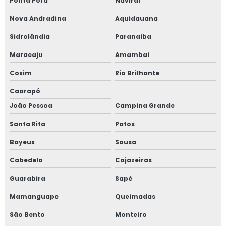
Ponta Porã
Naviraí
Nova Andradina
Aquidauana
Sidrolândia
Paranaíba
Maracaju
Amambai
Coxim
Rio Brilhante
Caarapó
João Pessoa
Campina Grande
Santa Rita
Patos
Bayeux
Sousa
Cabedelo
Cajazeiras
Guarabira
Sapé
Mamanguape
Queimadas
São Bento
Monteiro