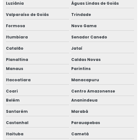
Luziânia
Águas Lindas de Goiás
Valparaíso de Goiás
Trindade
Formosa
Novo Gama
Itumbiara
Senador Canedo
Catalão
Jataí
Planaltina
Caldas Novas
Manaus
Parintins
Itacoatiara
Manacapuru
Coari
Centro Amazonense
Belém
Ananindeua
Santarém
Marabá
Castanhal
Parauapebas
Itaituba
Cametá