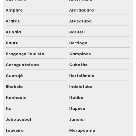
TESTE HIDROSTÁTICO EM TUBULAÇÕES DE ÁGUA
Amparo
Araraquara
Araras
Araçatuba
LAUDO DE ESTANQUEIDADE
Atibaia
Barueri
TESTE DE ESTANQUEIDADE ÁGUA
Bauru
Bertioga
TESTE DE ESTANQUEIDADE EM TANQUES
Bragança Paulista
Campinas
TESTE DE VAZAMENTO DE GÁS
Caraguatatuba
Cubatão
TESTE DE ESTANQUEIDADE EM TUBULAÇÃO DE
GÁS
Guarujá
Hortolândia
EMPRESAS QUE FAZEM TESTE DE ESTANQUEIDADE
Ilhabela
Indaiatuba
INSPEÇÃO DE ESTANQUEIDADE
Itanhaém
Itatiba
CURSO DE NR 10
Itu
Itupeva
NR 10 CURSO
Jaboticabal
Jundiaí
Louveira
Marapoama
CURSO NR 10 ONLINE