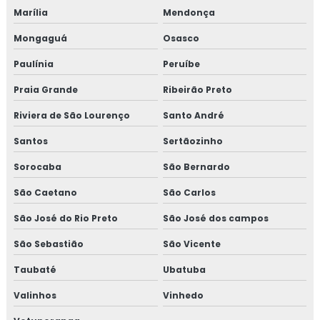
Marília
Mendonça
CURSO NR 10 EAD
Mongaguá
Osasco
TREINAMENTO DE NR 10
Paulínia
Peruíbe
TREINAMENTO NR10 BÁSICO
Praia Grande
Ribeirão Preto
CURSO NR 10 PRESENCIAL
Riviera de São Lourenço
Santo André
Santos
Sertãozinho
Sorocaba
São Bernardo
São Caetano
São Carlos
São José do Rio Preto
São José dos campos
São Sebastião
São Vicente
Taubaté
Ubatuba
Valinhos
Vinhedo