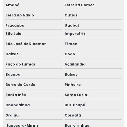
Amapá
Ferreira Gomes
Serra do Navio
Cutias
Pracuúba
Itaubal
São Luís
Imperatriz
São José de Ribamar
Timon
Caixas
Codó
Paço do Lumiar
Açailândia
Bacabal
Balsas
Barra do Corda
Pinheiro
Santa Inês
Santa Luzia
Chapadinha
Buriticupú
Grajaú
Coroatá
Itapecuru-Mirim
Barreirinhas