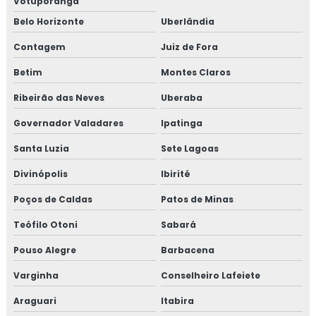
Votuporanga
Belo Horizonte
Uberlândia
Contagem
Juiz de Fora
Betim
Montes Claros
Ribeirão das Neves
Uberaba
Governador Valadares
Ipatinga
Santa Luzia
Sete Lagoas
Divinópolis
Ibirité
Poços de Caldas
Patos de Minas
Teófilo Otoni
Sabará
Pouso Alegre
Barbacena
Varginha
Conselheiro Lafeiete
Araguari
Itabira