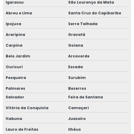
Igarassu
São Lourenço da Mata
Abreu e Lima
Santa Cruz do Capibaribe
Ipojuca
Serra Talhada
Araripina
Gravatá
Carpina
Goiana
Belo Jardim
Arcoverde
Ouricuri
Escada
Pesqueira
Surubim
Palmares
Bezerros
Salvador
Feira de Santana
Vitória da Conquista
Camaçari
Itabuna
Juazeiro
Lauro de Freitas
Ilhéus