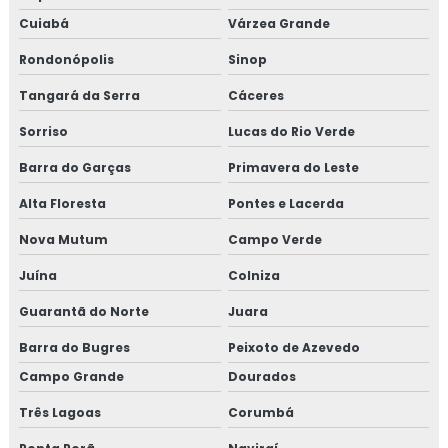
Cuiabá
Várzea Grande
Rondonópolis
Sinop
Tangará da Serra
Cáceres
Sorriso
Lucas do Rio Verde
Barra do Garças
Primavera do Leste
Alta Floresta
Pontes e Lacerda
Nova Mutum
Campo Verde
Juína
Colniza
Guarantã do Norte
Juara
Barra do Bugres
Peixoto de Azevedo
Campo Grande
Dourados
Três Lagoas
Corumbá