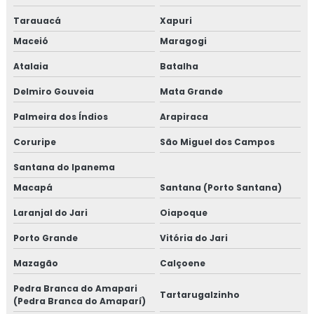
Tarauacá
Xapuri
Maceió
Maragogi
Atalaia
Batalha
Delmiro Gouveia
Mata Grande
Palmeira dos Índios
Arapiraca
Coruripe
São Miguel dos Campos
Santana do Ipanema
Macapá
Santana (Porto Santana)
Laranjal do Jari
Oiapoque
Porto Grande
Vitória do Jari
Mazagão
Calçoene
Pedra Branca do Amapari
Tartarugalzinho
(Pedra Branca do Amaparí)