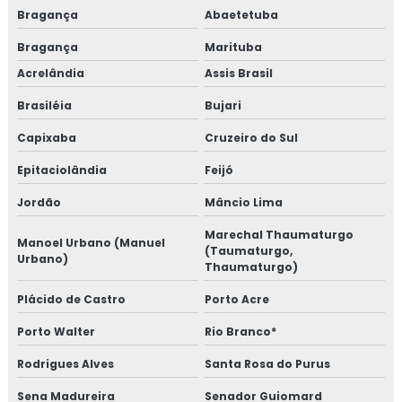
Bragança
Abaetetuba
Bragança
Marituba
Acrelândia
Assis Brasil
Brasiléia
Bujari
Capixaba
Cruzeiro do Sul
Epitaciolândia
Feijó
Jordão
Mâncio Lima
Marechal Thaumaturgo
Manoel Urbano (Manuel
(Taumaturgo,
Urbano)
Thaumaturgo)
Plácido de Castro
Porto Acre
Porto Walter
Rio Branco*
Rodrigues Alves
Santa Rosa do Purus
Sena Madureira
Senador Guiomard