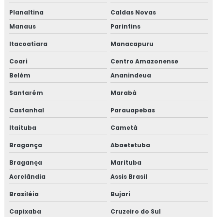
Planaltina
Caldas Novas
Manaus
Parintins
Itacoatiara
Manacapuru
Coari
Centro Amazonense
Belém
Ananindeua
Santarém
Marabá
Castanhal
Parauapebas
Itaituba
Cametá
Bragança
Abaetetuba
Bragança
Marituba
Acrelândia
Assis Brasil
Brasiléia
Bujari
Capixaba
Cruzeiro do Sul