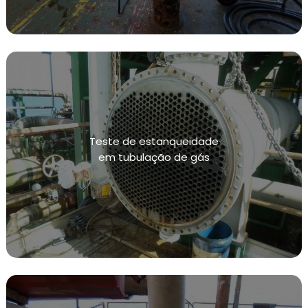
CONFORME NR13
SISTEMAS DE CONTENÇÃO DE VAZAMENTOS
TESTE HIDROSTÁTICO
INSPEÇÃO NR13
NR13 VASOS DE PRESSÃO
Teste de estanqueidade
INSPEÇÃO VASOS DE PRESSÃO NR13
em tubulação de gás
CALIBRAÇÃO DE VÁLVULAS
CALIBRAÇÃO DE VÁLVULAS DE ALIVIO
CALIBRAÇÃO DE INSTRUMENTOS DE MEDIÇÃO
INSPEÇÕES DE INTEGRIDADE
TESTE DE ESTANQUEIDADE
TESTE DE ESTANQUEIDADE DE GÁS