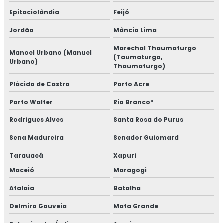
Epitaciolândia
Feijó
Jordão
Mâncio Lima
Marechal Thaumaturgo
Manoel Urbano (Manuel
(Taumaturgo,
Urbano)
Thaumaturgo)
Plácido de Castro
Porto Acre
Porto Walter
Rio Branco*
Rodrigues Alves
Santa Rosa do Purus
Sena Madureira
Senador Guiomard
Tarauacá
Xapuri
Maceió
Maragogi
Atalaia
Batalha
Delmiro Gouveia
Mata Grande