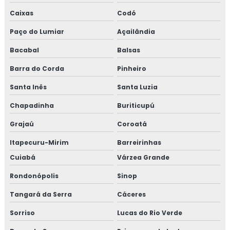
Caixas
Codó
Paço do Lumiar
Açailândia
Bacabal
Balsas
Barra do Corda
Pinheiro
Santa Inês
Santa Luzia
Chapadinha
Buriticupú
Grajaú
Coroatá
Itapecuru-Mirim
Barreirinhas
Cuiabá
Várzea Grande
Rondonópolis
Sinop
Tangará da Serra
Cáceres
Sorriso
Lucas do Rio Verde