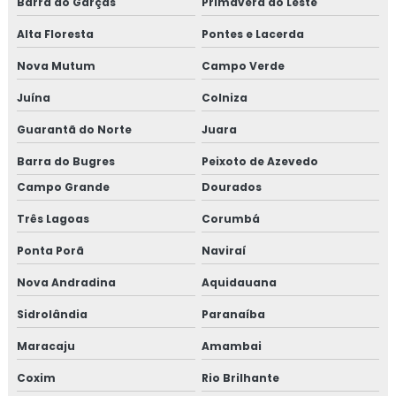
Barra do Garças
Primavera do Leste
Alta Floresta
Pontes e Lacerda
Nova Mutum
Campo Verde
Juína
Colniza
Guarantã do Norte
Juara
Barra do Bugres
Peixoto de Azevedo
Campo Grande
Dourados
Três Lagoas
Corumbá
Ponta Porã
Naviraí
Nova Andradina
Aquidauana
Sidrolândia
Paranaíba
Maracaju
Amambai
Coxim
Rio Brilhante