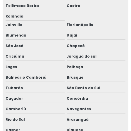
Telêmaco Borba
Castro
Rolândia
Joinville
Florianópolis
Blumenau
Itajaí
São José
Chapecó
Criciúma
Jaraguá do sul
Lages
Palhoça
Balneário Camboriú
Brusque
Tubarão
São Bento do Sul
Caçador
Concórdia
Camboriú
Navegantes
Rio do Sul
Araranguá
Gaspar
Biguaçu