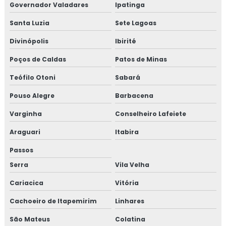
Governador Valadares
Ipatinga
Santa Luzia
Sete Lagoas
Divinópolis
Ibirité
Poços de Caldas
Patos de Minas
Teófilo Otoni
Sabará
Pouso Alegre
Barbacena
Varginha
Conselheiro Lafeiete
Araguari
Itabira
Passos
Serra
Vila Velha
Cariacica
Vitória
Cachoeiro de Itapemirim
Linhares
São Mateus
Colatina