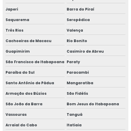
CURSO DE MONTAGEM DE TUBULAÇÃO
Japeri
Barra do Piraí
INDUSTRIAL
Saquarema
Seropédica
TREINAMENTO NR13 VASO DE PRESSÃO
Três Rios
Valença
TREINAMENTO NR13 CALDEIRA
Cachoeiras de Macacu
Rio Bonito
TREINAMENTO NR13 TUBULAÇÃO
Guapimirim
Casimiro de Abreu
TREINAMENTO NR13 TANQUE METÁLICO
São Francisco de Itabapoana
Paraty
TREINAMENTO NR10
Paraíba do Sul
Paracambi
TREINAMENTO NR10 SEGURANÇA EM
Santo Antônio de Pádua
INSTALAÇÕES ELÉTRICAS
Mangaratiba
Armação dos Búzios
São Fidélis
TREINAMENTO NR34
São João da Barra
Bom Jesus do Itabapoana
TREINAMENTO NR34 ITEM TESTE DE
ESTANQUEIDADE
Vassouras
Tanguá
MANUTENÇÃO DE LINHAS PRESSURIZADAS
Arraial do Cabo
Itatiaia