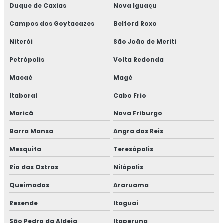
Duque de Caxias
Nova Iguaçu
INDUSTRIAIS
Campos dos Goytacazes
Belford Roxo
MANUTENÇÃO MECÂNICA INDUSTRIAL
Niterói
São João de Meriti
SERVIÇOS DE MANUTENÇÃO INDUSTRIAL
Petrópolis
Volta Redonda
TÉCNICO DE MANUTENÇÃO INDUSTRIAL
Macaé
Magé
CURSO MANUTENÇÃO INDUSTRIAL
Itaboraí
Cabo Frio
MONTAGEM DE TUBULAÇÃO
Maricá
Nova Friburgo
MONTAGEM DE TUBULAÇÃO INDUSTRIAL
Barra Mansa
Angra dos Reis
CUSTO DE MONTAGEM DE TUBULAÇÃO
INDUSTRIAL
Mesquita
Teresópolis
Rio das Ostras
EMPRESA DE MONTAGEM DE TUBULAÇÃO
Nilópolis
INDUSTRIAL
Queimados
Araruama
MONTAGEM DE TUBULAÇÃO DE INOX
Resende
Itaguaí
PREÇO DE MONTAGEM DE TUBULAÇÃO
São Pedro da Aldeia
Itaperuna