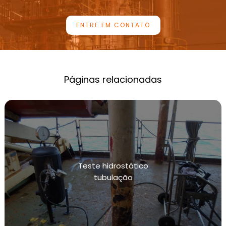
INSPEÇÃO PERIÓDICA DE CALDEIRAS
ENTRE EM CONTATO
INSTRUMENTAÇÃO DE PRESSÃO E CALIBRAÇÃO
LABORATÓRIOS DE CALIBRAÇÃO DE
MANÔMETROS
EMPRESAS DE CALIBRAÇÃO DE MANÔMETROS
Páginas relacionadas
LABORATÓRIOS DE CALIBRAÇÃO DE
TRANSMISSORES DE PRESSÃO
LABORATÓRIOS DE CALIBRAÇÃO DE
TRANSMISSORES DE TEMPERATURA
MANUTENÇÃO DE TUBULAÇÕES INDUSTRIAIS
Teste hidrostático
MANUTENÇÃO E CALIBRAÇÃO DE INSTRUMENTOS
tubulação
DE MEDIÇÃO DE PRESSÃO
MANUTENÇÃO E CALIBRAÇÃO DE INSTRUMENTOS
DE MEDIÇÃO DE TEMPERATURA
MANUTENÇÃO PREVENTIVA EM INSTALAÇÕES