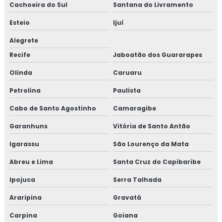
Cachoeira do Sul
Santana do Livramento
Esteio
Ijuí
Alegrete
Recife
Jaboatão dos Guararapes
Olinda
Caruaru
Petrolina
Paulista
Cabo de Santo Agostinho
Camaragibe
Garanhuns
Vitória de Santo Antão
Igarassu
São Lourenço da Mata
Abreu e Lima
Santa Cruz do Capibaribe
Ipojuca
Serra Talhada
Araripina
Gravatá
Carpina
Goiana