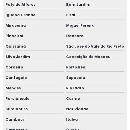
EMPRESA DE MANUTENÇÃO DE LINHAS
Paty do Alferes
Bom Jardim
PRESSURIZADAS
Iguaba Grande
Piraí
REPAROS EM TUBULAÇÕES
Miracema
Miguel Pereira
EMPRESA DE REPAROS EM TUBULAÇÕES
Pinheiral
Itaocara
SERVIÇOS DE MANUTENÇÃO PREDIAL
Quissamã
São José do Vale do Rio Preto
EMPRESA DE MANUTENÇÃO PREDIAL
Silva Jardim
Conceição de Macabu
EMPRESA DE MANUTENÇÃO PREDIAL RJ
Cordeiro
Porto Real
TREINAMENTO NR10 ONLINE
Cantagalo
Sapucaia
TREINAMENTO NR10 PREÇO
Mendes
Rio Claro
TREINAMENTO NR10 VALOR
Porciúncula
Carmo
TESTE HIDROSTÁTICO COMPRESSOR
Sumidouro
Natividade
TESTE HIDROSTÁTICO NR13
Cambuci
Italva
TESTE HIDROSTATICO VASO DE PRESSÃO
Carapebus
Quatis