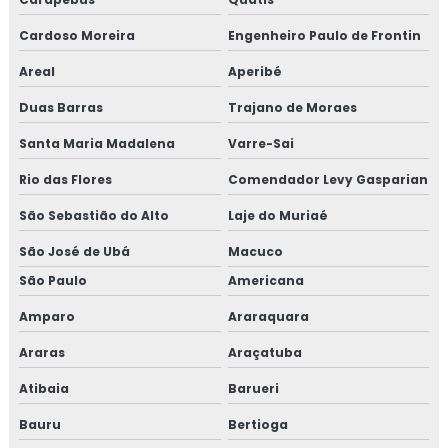
TESTE HIDROSTÁTICO EM MANGUEIRAS
Cardoso Moreira
Engenheiro Paulo de Frontin
TESTE HIDROSTÁTICO COMPRESSOR DE AR
Areal
Aperibé
Duas Barras
NR13 TESTE HIDROSTATICO
Trajano de Moraes
Santa Maria Madalena
Varre-Sai
TESTE HIDROSTÁTICO TUBULAÇÃO
Rio das Flores
Comendador Levy Gasparian
TESTE DE PRESSÃO HIDROSTÁTICA
São Sebastião do Alto
Laje do Muriaé
TESTE HIDROSTATICO EM TUBULAÇÃO DE
INCENDIO
São José de Ubá
Macuco
TESTE HIDROSTÁTICO EM CALDEIRAS
São Paulo
Americana
TESTE HIDROSTÁTICO EM TUBULAÇÕES DE ÁGUA
Amparo
Araraquara
Araras
Araçatuba
LAUDO DE ESTANQUEIDADE
Atibaia
Barueri
TESTE DE ESTANQUEIDADE ÁGUA
Bauru
Bertioga
TESTE DE ESTANQUEIDADE EM TANQUES