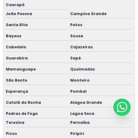
Caarapó
João Pessoa
Campina Grande
Santa Rita
Patos
Bayeux
Sousa
Cabedelo
Cajazeiras
Guarabira
Sapé
Mamanguape
Queimadas
São Bento
Monteiro
Esperança
Pombal
Catolé do Rocha
Alagoa Grande
Pedras de Fogo
Lagoa Seca
Teresina
Parnaíba
Picos
Piripiri