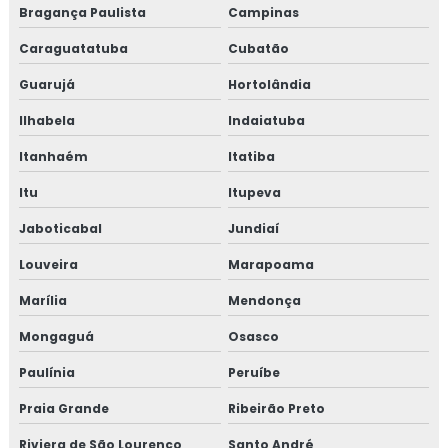
Bragança Paulista
Campinas
TESTE DE VAZAMENTO DE GÁS
Caraguatatuba
Cubatão
TESTE DE ESTANQUEIDADE EM TUBULAÇÃO DE
GÁS
Guarujá
Hortolândia
EMPRESAS QUE FAZEM TESTE DE ESTANQUEIDADE
Ilhabela
Indaiatuba
INSPEÇÃO DE ESTANQUEIDADE
Itanhaém
Itatiba
CURSO DE NR 10
Itu
Itupeva
NR 10 CURSO
Jaboticabal
Jundiaí
Louveira
Marapoama
CURSO NR 10 ONLINE
Marília
Mendonça
CURSO NR 10 EAD
Mongaguá
Osasco
TREINAMENTO DE NR 10
Paulínia
Peruíbe
TREINAMENTO NR10 BÁSICO
Praia Grande
Ribeirão Preto
CURSO NR 10 PRESENCIAL
Riviera de São Lourenço
Santo André