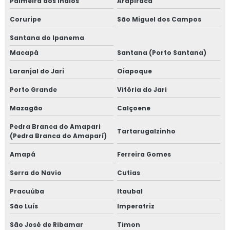
Palmeira dos Índios
Arapiraca
Coruripe
São Miguel dos Campos
Santana do Ipanema
Macapá
Santana (Porto Santana)
Laranjal do Jari
Oiapoque
Porto Grande
Vitória do Jari
Mazagão
Calçoene
Pedra Branca do Amapari
Tartarugalzinho
(Pedra Branca do Amaparí)
Amapá
Ferreira Gomes
Serra do Navio
Cutias
Pracuúba
Itaubal
São Luís
Imperatriz
São José de Ribamar
Timon