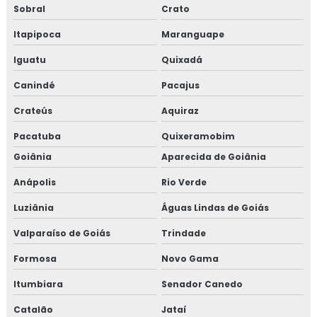
Sobral
Crato
Itapipoca
Maranguape
Iguatu
Quixadá
Canindé
Pacajus
Crateús
Aquiraz
Pacatuba
Quixeramobim
Goiânia
Aparecida de Goiânia
Anápolis
Rio Verde
Luziânia
Águas Lindas de Goiás
Valparaíso de Goiás
Trindade
Formosa
Novo Gama
Itumbiara
Senador Canedo
Catalão
Jataí