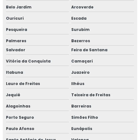
Belo Jardim
Arcoverde
Ouricuri
Escada
Pesqueira
Surubim
Palmares
Bezerros
Salvador
Feira de Santana
Vitória da Conquista
Camaçari
Itabuna
Juazeiro
Lauro de Freitas
Ilhéus
Jequié
Teixeira de Freitas
Alagoinhas
Barreiras
Porto Seguro
Simões Filho
Paulo Afonso
Eunápolis
Santo Antônio de Jesus
Valença