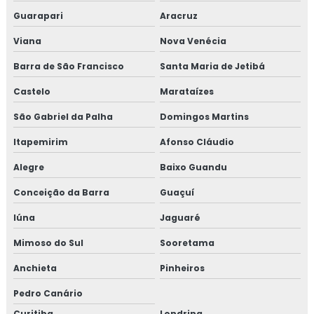
Guarapari
Aracruz
Viana
Nova Venécia
Barra de São Francisco
Santa Maria de Jetibá
Castelo
Marataízes
São Gabriel da Palha
Domingos Martins
Itapemirim
Afonso Cláudio
Alegre
Baixo Guandu
Conceição da Barra
Guaçuí
Iúna
Jaguaré
Mimoso do Sul
Sooretama
Anchieta
Pinheiros
Pedro Canário
Curitiba
Londrina