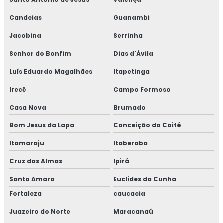
Candeias
Guanambi
Jacobina
Serrinha
Senhor do Bonfim
Dias d'Ávila
Luís Eduardo Magalhães
Itapetinga
Irecê
Campo Formoso
Casa Nova
Brumado
Bom Jesus da Lapa
Conceição do Coité
Itamaraju
Itaberaba
Cruz das Almas
Ipirá
Santo Amaro
Euclides da Cunha
Fortaleza
caucacia
Juazeiro do Norte
Maracanaú