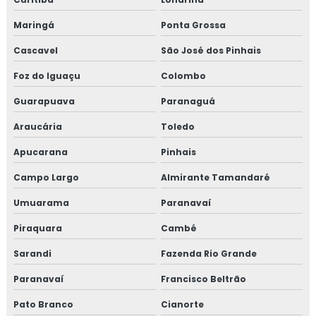
Maringá
Ponta Grossa
Cascavel
São José dos Pinhais
Foz do Iguaçu
Colombo
Guarapuava
Paranaguá
Araucária
Toledo
Apucarana
Pinhais
Campo Largo
Almirante Tamandaré
Umuarama
Paranavaí
Piraquara
Cambé
Sarandi
Fazenda Rio Grande
Paranavaí
Francisco Beltrão
Pato Branco
Cianorte