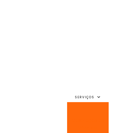
SERVIÇOS
NR13
Calibração de
Válvulas