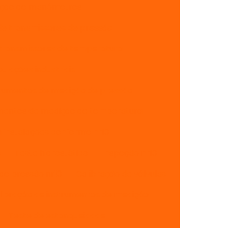
ação de manômetros
de transmissores de pressão
 transmissores de temperatura
lações industriais
trumentos de medição de pressão
umentos de medição de temperatura
instalações conforme nr13
s
Teste hidrostático
Inspeção nr13
de pressão nr13
Calibração de válvulas
libração de instrumentos de medição
Teste de estanqueidade