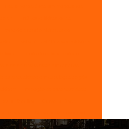
Teste hidrostático em mangueiras
de ar
Nr13 teste hidrostatico
Teste de pressão hidrostática
endio
Teste hidrostático em caldeiras
de água
Laudo de estanqueidade
este de estanqueidade em tanques
de estanqueidade em tubulação de gás
ueidade
Inspeção de estanqueidade
rso nr 10 online
Curso nr 10 ead
 nr10 básico
Curso nr 10 presencial