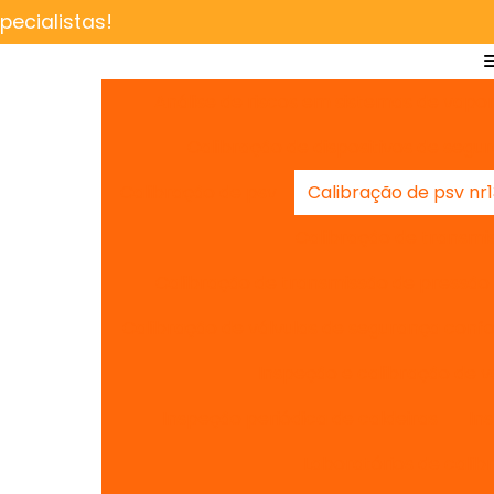
ecialistas!
Análise de riscos em sistemas de vapo
Calibração de dispositivos de segu
Calibração de psv
Calibração de psv nr
Calibração de transmi
Calibração de transmissão de pressão
Calibração de válvulas de segurança conf
Inspeção e calibração de vá
Inspeção periódica de caldeiras
In
Laboratórios de cali