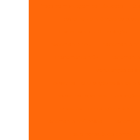
Preço de montagem de tubulação
Cu
Treinamento nr13 vaso de pres
Treinamento nr13 tubulação
T
Treinamento nr10
Treinamento nr1
Treinamento nr34
Treinamento 
Manutenção de lin
Empresa de manutenção de linhas pre
Empresa de reparos em tubulações
Empresa de manutenção predial
Treinamento nr10 online
Treinament
Teste hidrostático compres