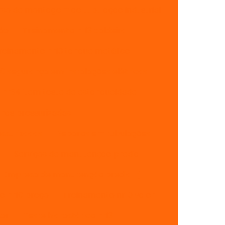
rso de montagem de tubulação industrial
são
Treinamento nr13 caldeira
reinamento nr13 tanque metálico
0 segurança em instalações elétricas
nr34 item teste de estanqueidade
has pressurizadas
ssurizadas
Reparos em tubulações
Serviços de manutenção predial
Empresa de manutenção predial rj
o nr10 preço
Treinamento nr10 valor
sor
Teste hidrostático nr13