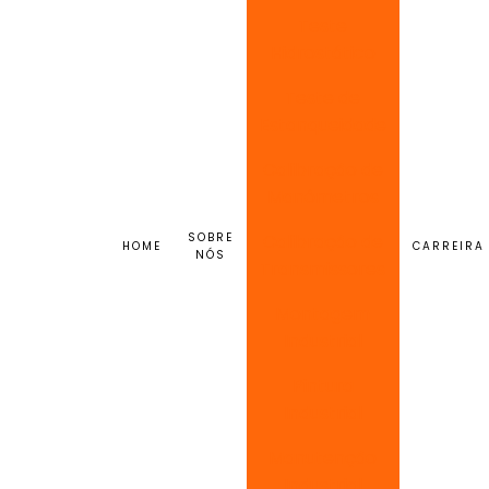
Teste
Hidrostático
Teste de
Estanqueidade
Calibração de
Manômetros
SOBRE
Calibração de
HOME
CARREIRA
NÓS
Transmissores
Montagem
Industrial
Pintura
Industrial
Manutenção
Industrial