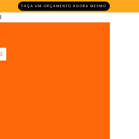
FAÇA UM ORÇAMENTO AGORA MESMO
r
Avaliação de integridade estrutural
rança
Calibração de manômetro
13
Calibração de transmissor de pressão
ssores de temperatura
Calibração de válvula de segurança
orme nr13
Inspeção de vasos de pressão
lvulas de alívio de pressão
strumentação de pressão e calibração
bração de manômetros