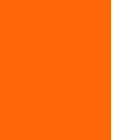
ste de estanqueidade ar comprimido
Laudo de teste de estanqueidade
aldeiras
Treinamentos nr13
eira nr13
Nr 13 treinamento
resas de manutenção industrial
Manutenção em caldeiras industriais
triais
Manutenção mecânica industrial
Técnico de manutenção industrial
l
Montagem de tubulação
sto de montagem de tubulação industrial
strial
Montagem de tubulação de inox