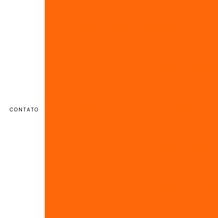
Teste de estanqueidade de gás
Te
Teste de estanqueidade água fria
Teste de estanqueidade em c
Treinamento operador de cald
Operador de caldeira nr13
Emp
Manutenção preventiva industrial
CONTATO
Empresa de manutenção de máquinas indus
Serviços de manutenção industrial
Curso manutenção industria
Montagem de tubulação industrial
Cu
Empresa de montagem de tubulação indu