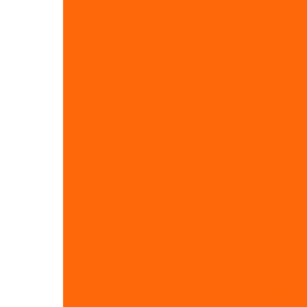
Empresas de calibr
Laboratórios de calibração 
Laboratórios de calibração de
Manutenção de tubu
Manutenção e calibração de ins
Manutenção e calibração de instr
Manutenção preventiva em 
Sistemas de contenção de vazamento
Nr13 vasos de pressão
Inspeção vasos 
Calibração de válvulas de alivio
Ca
Inspeções de integridade