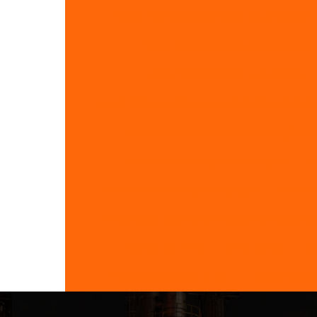
Teste hidrostatico vaso de pressão
Teste hidrostático compressor 
Teste hidrostático tubulação
Teste hidrostatico em tubulação de inc
Teste hidrostático em tubulações 
Teste de estanqueidade água
T
Teste de vazamento de gás
Teste 
Empresas que fazem teste de estanq
Curso de nr 10
Nr 10 curso
Cu
Treinamento de nr 10
Treinamento