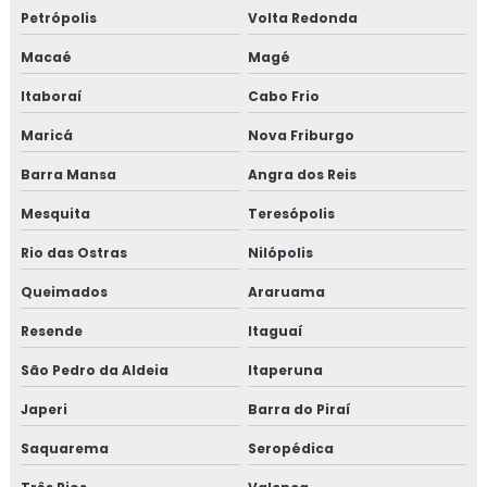
Petrópolis
Volta Redonda
TÉCNICO DE MANUTENÇÃO INDUSTRIAL
Macaé
Magé
CURSO MANUTENÇÃO INDUSTRIAL
Itaboraí
Cabo Frio
MONTAGEM DE TUBULAÇÃO
Maricá
Nova Friburgo
MONTAGEM DE TUBULAÇÃO INDUSTRIAL
Barra Mansa
Angra dos Reis
CUSTO DE MONTAGEM DE TUBULAÇÃO
INDUSTRIAL
Mesquita
Teresópolis
Rio das Ostras
EMPRESA DE MONTAGEM DE TUBULAÇÃO
Nilópolis
INDUSTRIAL
Queimados
Araruama
MONTAGEM DE TUBULAÇÃO DE INOX
Resende
Itaguaí
PREÇO DE MONTAGEM DE TUBULAÇÃO
São Pedro da Aldeia
Itaperuna
CURSO DE MONTAGEM DE TUBULAÇÃO
Japeri
Barra do Piraí
INDUSTRIAL
Saquarema
Seropédica
TREINAMENTO NR13 VASO DE PRESSÃO