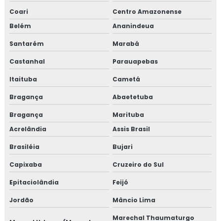
Coari
Centro Amazonense
Belém
Ananindeua
Santarém
Marabá
Castanhal
Parauapebas
Itaituba
Cametá
Bragança
Abaetetuba
Bragança
Marituba
Acrelândia
Assis Brasil
Brasiléia
Bujari
Capixaba
Cruzeiro do Sul
Epitaciolândia
Feijó
Jordão
Mâncio Lima
Marechal Thaumaturgo