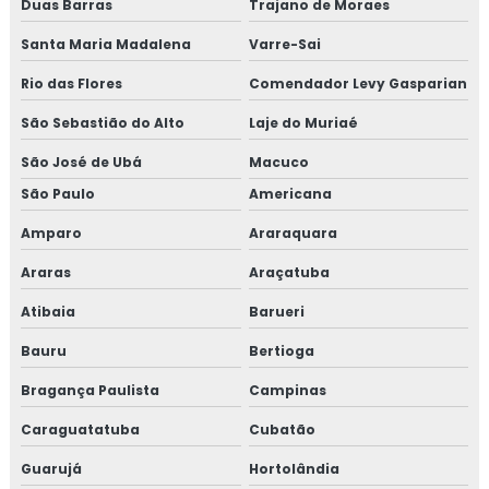
Duas Barras
NR13 TESTE HIDROSTATICO
Trajano de Moraes
Santa Maria Madalena
Varre-Sai
TESTE HIDROSTÁTICO TUBULAÇÃO
Rio das Flores
Comendador Levy Gasparian
TESTE DE PRESSÃO HIDROSTÁTICA
São Sebastião do Alto
Laje do Muriaé
TESTE HIDROSTATICO EM TUBULAÇÃO DE
INCENDIO
São José de Ubá
Macuco
TESTE HIDROSTÁTICO EM CALDEIRAS
São Paulo
Americana
TESTE HIDROSTÁTICO EM TUBULAÇÕES DE ÁGUA
Amparo
Araraquara
Araras
Araçatuba
LAUDO DE ESTANQUEIDADE
Atibaia
Barueri
TESTE DE ESTANQUEIDADE ÁGUA
Bauru
Bertioga
TESTE DE ESTANQUEIDADE EM TANQUES
Bragança Paulista
Campinas
TESTE DE VAZAMENTO DE GÁS
Caraguatatuba
Cubatão
TESTE DE ESTANQUEIDADE EM TUBULAÇÃO DE
GÁS
Guarujá
Hortolândia