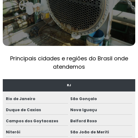
TESTE DE ESTANQUEIDADE EM CALDEIRAS
TREINAMENTOS NR13
TREINAMENTO OPERADOR DE CALDEIRA NR13
NR 13 TREINAMENTO
Principais cidades e regiões do Brasil onde
OPERADOR DE CALDEIRA NR13
atendemos
EMPRESAS DE MANUTENÇÃO INDUSTRIAL
MANUTENÇÃO PREVENTIVA INDUSTRIAL
RJ
MANUTENÇÃO EM CALDEIRAS INDUSTRIAIS
Rio de Janeiro
São Gonçalo
EMPRESA DE MANUTENÇÃO DE MÁQUINAS
Duque de Caxias
Nova Iguaçu
INDUSTRIAIS
Campos dos Goytacazes
Belford Roxo
MANUTENÇÃO MECÂNICA INDUSTRIAL
Niterói
São João de Meriti
SERVIÇOS DE MANUTENÇÃO INDUSTRIAL