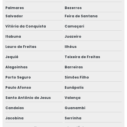
Palmares
Bezerros
Salvador
Feira de Santana
Vitória da Conquista
Camaçari
Itabuna
Juazeiro
Lauro de Freitas
Ilhéus
Jequié
Teixeira de Freitas
Alagoinhas
Barreiras
Porto Seguro
Simões Filho
Paulo Afonso
Eunápolis
Santo Antônio de Jesus
Valença
Candeias
Guanambi
Jacobina
Serrinha