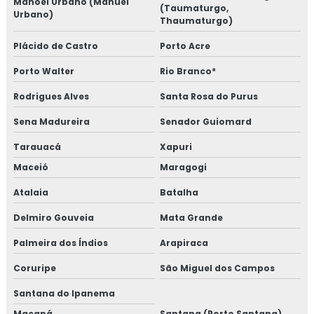
Manoel Urbano (Manuel
(Taumaturgo,
Urbano)
Thaumaturgo)
Plácido de Castro
Porto Acre
Porto Walter
Rio Branco*
Rodrigues Alves
Santa Rosa do Purus
Sena Madureira
Senador Guiomard
Tarauacá
Xapuri
Maceió
Maragogi
Atalaia
Batalha
Delmiro Gouveia
Mata Grande
Palmeira dos Índios
Arapiraca
Coruripe
São Miguel dos Campos
Santana do Ipanema
Macapá
Santana (Porto Santana)