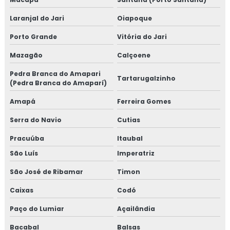
Laranjal do Jari
Oiapoque
Porto Grande
Vitória do Jari
Mazagão
Calçoene
Pedra Branca do Amapari
Tartarugalzinho
(Pedra Branca do Amaparí)
Amapá
Ferreira Gomes
Serra do Navio
Cutias
Pracuúba
Itaubal
São Luís
Imperatriz
São José de Ribamar
Timon
Caixas
Codó
Paço do Lumiar
Açailândia
Bacabal
Balsas