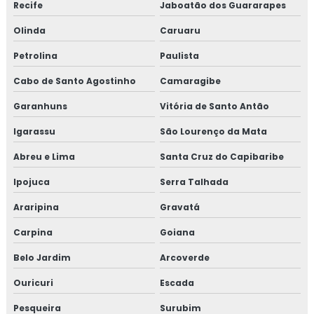
Recife
Jaboatão dos Guararapes
Olinda
Caruaru
Petrolina
Paulista
Cabo de Santo Agostinho
Camaragibe
Garanhuns
Vitória de Santo Antão
Igarassu
São Lourenço da Mata
Abreu e Lima
Santa Cruz do Capibaribe
Ipojuca
Serra Talhada
Araripina
Gravatá
Carpina
Goiana
Belo Jardim
Arcoverde
Ouricuri
Escada
Pesqueira
Surubim