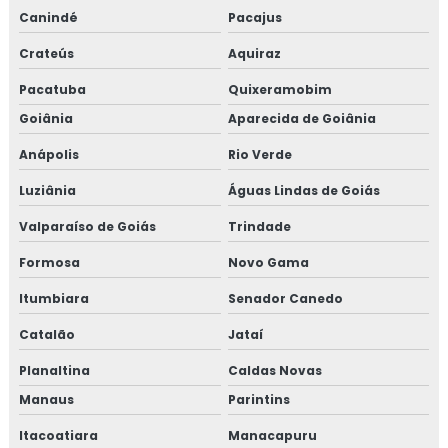
Canindé
Pacajus
Crateús
Aquiraz
Pacatuba
Quixeramobim
Goiânia
Aparecida de Goiânia
Anápolis
Rio Verde
Luziânia
Águas Lindas de Goiás
Valparaíso de Goiás
Trindade
Formosa
Novo Gama
Itumbiara
Senador Canedo
Catalão
Jataí
Planaltina
Caldas Novas
Manaus
Parintins
Itacoatiara
Manacapuru