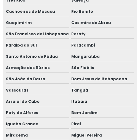
Três Rios
Valença
TREINAMENTO NR13 CALDEIRA
Cachoeiras de Macacu
Rio Bonito
TREINAMENTO NR13 TUBULAÇÃO
Guapimirim
Casimiro de Abreu
TREINAMENTO NR13 TANQUE METÁLICO
São Francisco de Itabapoana
Paraty
TREINAMENTO NR10
Paraíba do Sul
Paracambi
TREINAMENTO NR10 SEGURANÇA EM
Santo Antônio de Pádua
INSTALAÇÕES ELÉTRICAS
Mangaratiba
Armação dos Búzios
São Fidélis
TREINAMENTO NR34
São João da Barra
Bom Jesus do Itabapoana
TREINAMENTO NR34 ITEM TESTE DE
ESTANQUEIDADE
Vassouras
Tanguá
MANUTENÇÃO DE LINHAS PRESSURIZADAS
Arraial do Cabo
Itatiaia
EMPRESA DE MANUTENÇÃO DE LINHAS
Paty do Alferes
Bom Jardim
PRESSURIZADAS
Iguaba Grande
Piraí
REPAROS EM TUBULAÇÕES
Miracema
Miguel Pereira
EMPRESA DE REPAROS EM TUBULAÇÕES