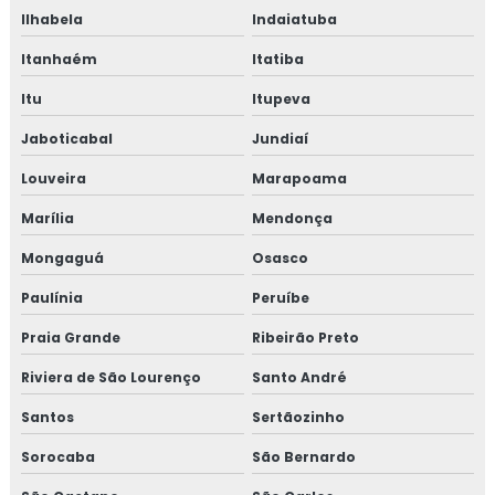
EMPRESAS QUE FAZEM TESTE DE ESTANQUEIDADE
Ilhabela
Indaiatuba
INSPEÇÃO DE ESTANQUEIDADE
Itanhaém
Itatiba
CURSO DE NR 10
Itu
Itupeva
NR 10 CURSO
Jaboticabal
Jundiaí
Louveira
Marapoama
CURSO NR 10 ONLINE
Marília
Mendonça
CURSO NR 10 EAD
Mongaguá
Osasco
TREINAMENTO DE NR 10
Paulínia
Peruíbe
TREINAMENTO NR10 BÁSICO
Praia Grande
Ribeirão Preto
CURSO NR 10 PRESENCIAL
Riviera de São Lourenço
Santo André
Santos
Sertãozinho
Sorocaba
São Bernardo