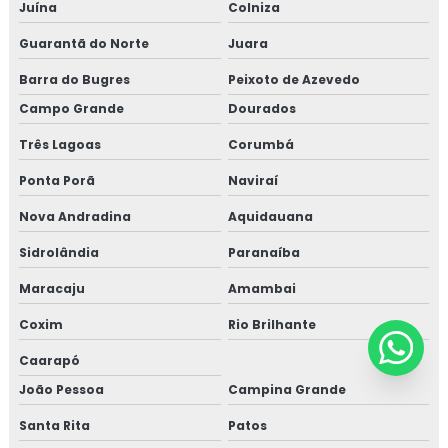
Juína
Colniza
Guarantã do Norte
Juara
Barra do Bugres
Peixoto de Azevedo
Campo Grande
Dourados
Três Lagoas
Corumbá
Ponta Porã
Naviraí
Nova Andradina
Aquidauana
Sidrolândia
Paranaíba
Maracaju
Amambai
Coxim
Rio Brilhante
Caarapó
João Pessoa
Campina Grande
Santa Rita
Patos