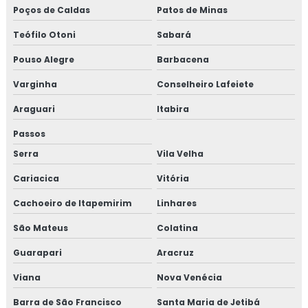
Poços de Caldas
Patos de Minas
Teófilo Otoni
Sabará
Pouso Alegre
Barbacena
Varginha
Conselheiro Lafeiete
Araguari
Itabira
Passos
Serra
Vila Velha
Cariacica
Vitória
Cachoeiro de Itapemirim
Linhares
São Mateus
Colatina
Guarapari
Aracruz
Viana
Nova Venécia
Barra de São Francisco
Santa Maria de Jetibá