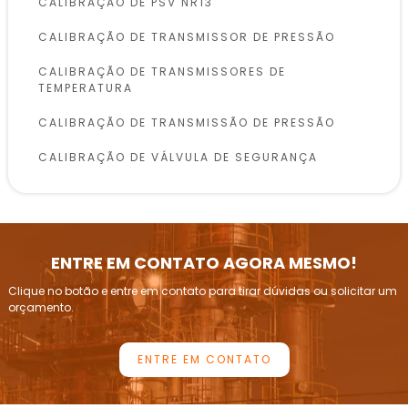
CALIBRAÇÃO DE PSV NR13
CALIBRAÇÃO DE TRANSMISSOR DE PRESSÃO
CALIBRAÇÃO DE TRANSMISSORES DE
TEMPERATURA
CALIBRAÇÃO DE TRANSMISSÃO DE PRESSÃO
CALIBRAÇÃO DE VÁLVULA DE SEGURANÇA
CALIBRAÇÃO DE VÁLVULAS DE SEGURANÇA
CONFORME NR13
INSPEÇÃO DE VASOS DE PRESSÃO
ENTRE EM CONTATO AGORA MESMO!
INSPEÇÃO E CALIBRAÇÃO DE VÁLVULAS DE
Clique no botão e entre em contato para tirar dúvidas ou solicitar um
ALÍVIO DE PRESSÃO
orçamento.
INSPEÇÃO PERIÓDICA DE CALDEIRAS
ENTRE EM CONTATO
INSTRUMENTAÇÃO DE PRESSÃO E CALIBRAÇÃO
LABORATÓRIOS DE CALIBRAÇÃO DE