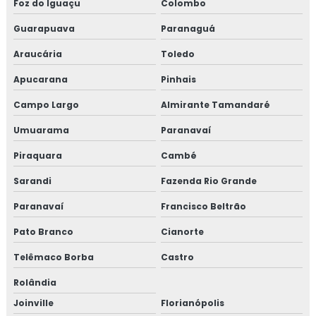
Foz do Iguaçu
Colombo
Guarapuava
Paranaguá
Araucária
Toledo
Apucarana
Pinhais
Campo Largo
Almirante Tamandaré
Umuarama
Paranavaí
Piraquara
Cambé
Sarandi
Fazenda Rio Grande
Paranavaí
Francisco Beltrão
Pato Branco
Cianorte
Telêmaco Borba
Castro
Rolândia
Joinville
Florianópolis