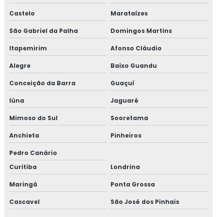
Castelo
Marataízes
São Gabriel da Palha
Domingos Martins
Itapemirim
Afonso Cláudio
Alegre
Baixo Guandu
Conceição da Barra
Guaçuí
Iúna
Jaguaré
Mimoso do Sul
Sooretama
Anchieta
Pinheiros
Pedro Canário
Curitiba
Londrina
Maringá
Ponta Grossa
Cascavel
São José dos Pinhais