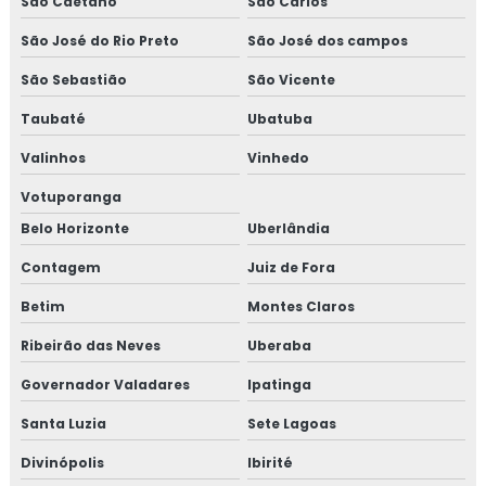
São Caetano
São Carlos
São José do Rio Preto
São José dos campos
São Sebastião
São Vicente
Taubaté
Ubatuba
Valinhos
Vinhedo
Votuporanga
Belo Horizonte
Uberlândia
Contagem
Juiz de Fora
Betim
Montes Claros
Ribeirão das Neves
Uberaba
Governador Valadares
Ipatinga
Santa Luzia
Sete Lagoas
Divinópolis
Ibirité