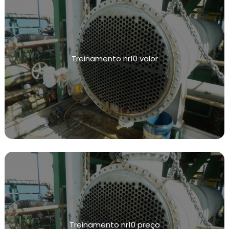
INSPEÇÃO NR13
NR13 VASOS DE PRESSÃO
INSPEÇÃO VASOS DE PRESSÃO NR13
Treinamento nr10 valor
CALIBRAÇÃO DE VÁLVULAS
CALIBRAÇÃO DE VÁLVULAS DE ALIVIO
CALIBRAÇÃO DE INSTRUMENTOS DE MEDIÇÃO
INSPEÇÕES DE INTEGRIDADE
TESTE DE ESTANQUEIDADE
TESTE DE ESTANQUEIDADE DE GÁS
TESTE DE ESTANQUEIDADE AR COMPRIMIDO
TESTE DE ESTANQUEIDADE ÁGUA FRIA
Treinamento nr10 preço
LAUDO DE TESTE DE ESTANQUEIDADE