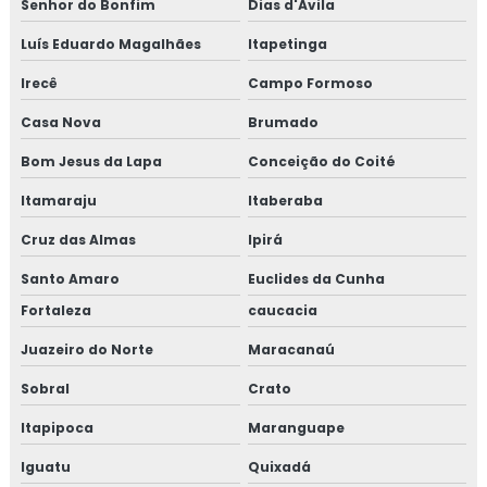
Senhor do Bonfim
Dias d'Ávila
Luís Eduardo Magalhães
Itapetinga
Irecê
Campo Formoso
Casa Nova
Brumado
Bom Jesus da Lapa
Conceição do Coité
Itamaraju
Itaberaba
Cruz das Almas
Ipirá
Santo Amaro
Euclides da Cunha
Fortaleza
caucacia
Juazeiro do Norte
Maracanaú
Sobral
Crato
Itapipoca
Maranguape
Iguatu
Quixadá