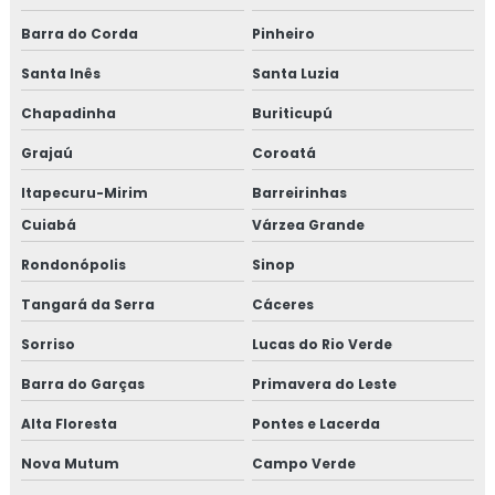
Barra do Corda
Pinheiro
Santa Inês
Santa Luzia
Chapadinha
Buriticupú
Grajaú
Coroatá
Itapecuru-Mirim
Barreirinhas
Cuiabá
Várzea Grande
Rondonópolis
Sinop
Tangará da Serra
Cáceres
Sorriso
Lucas do Rio Verde
Barra do Garças
Primavera do Leste
Alta Floresta
Pontes e Lacerda
Nova Mutum
Campo Verde