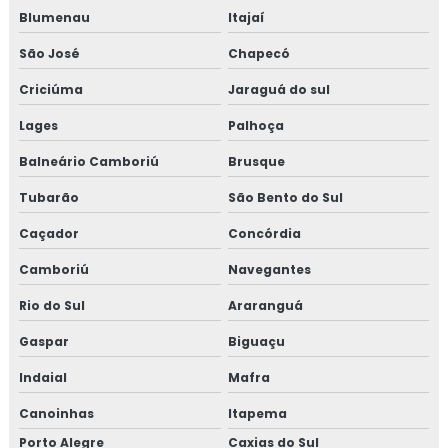
Blumenau
Itajaí
São José
Chapecó
Criciúma
Jaraguá do sul
Lages
Palhoça
Balneário Camboriú
Brusque
Tubarão
São Bento do Sul
Caçador
Concórdia
Camboriú
Navegantes
Rio do Sul
Araranguá
Gaspar
Biguaçu
Indaial
Mafra
Canoinhas
Itapema
Porto Alegre
Caxias do Sul